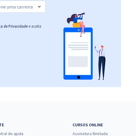
R$ 386,24
à vista
32,19
R$
ou 12x de
Comprar
Economize R$ 96,56
ica de Privacidade
e aceita
(-20%)
R$ 386,24
à vista
32,19
R$
ou 12x de
Comprar
Economize R$ 96,56
(-20%)
R$ 399,92
à vista
33,33
R$
ou 12x de
Comprar
Economize R$ 99,98
(-20%)
R$ 399,92
à vista
33,33
R$
ou 12x de
Comprar
TE
CURSOS ONLINE
Economize R$ 99,98
tral de ajuda
Assinatura Ilimitada
(-20%)