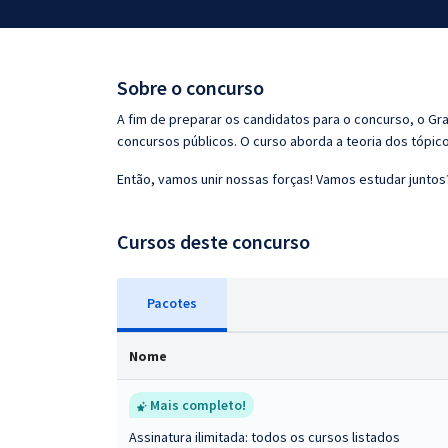
Pós
Graduação
Sobre o concurso
OAB
A fim de preparar os candidatos para o concurso, o G
concursos públicos. O curso aborda a teoria dos tópico
Mentorias
Então, vamos unir nossas forças! Vamos estudar juntos
Questões grátis
Cursos deste concurso
Conteúdo gratuito
Blog
Pacotes
Aprovados
Nome
Atendimento
Mais completo!
Assinatura ilimitada: todos os cursos listados