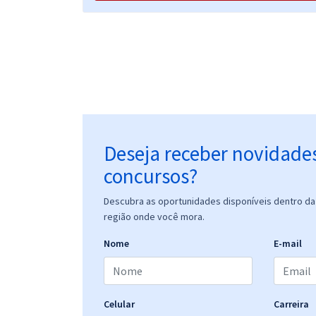
Prefeitura de Umbuzeiro - PB - Técnico em
Enfermagem Emergencista
Prefeitura de Umbuzeiro - PB - Conhecimentos
Básicos comuns aos cargos de Nível Médio e
Técnico - Saúde - Equipe Gran
Deseja receber novidade
concursos?
Prefeitura de Umbuzeiro - PB - Conhecimentos
Básicos comuns aos cargos de Nível Médio e
Descubra as oportunidades disponíveis dentro da 
Técnico - Equipe Gran
região onde você mora.
Nome
E-mail
Prefeitura de Umbuzeiro - PB - Conhecimentos
Básicos comuns aos cargos de Nível Superior -
Educação - Equipe Gran
Celular
Carreira