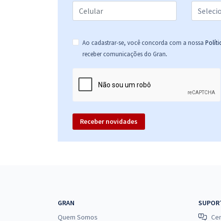
Prefeitura de Umbuzeiro - PB - Professor de
Educação Infantil
Ao cadastrar-se, você concorda com a nossa
Polít
.
receber comunicações do Gran
Prefeitura de Umbuzeiro - PB - Professor do Ensino
Fundamental Anos Iniciais
Receber novidades
Prefeitura de Umbuzeiro - PB - Psicopedagogo
Prefeitura de Umbuzeiro - PB - Orientador
GRAN
SUPOR
Educacional
Quem Somos
Cen