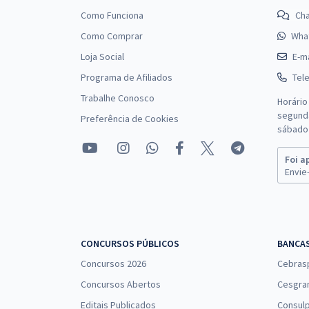
Como Funciona
Ch
Como Comprar
Wha
Prefeitura de Umbuzeiro - PB - Supervisor
Loja Social
E-ma
Educacional
Programa de Afiliados
Tel
Trabalhe Conosco
Horário
segunda
Preferência de Cookies
Prefeitura de Umbuzeiro - PB - Professor de
sábado 
Educação Infantil (PNE)
Foi a
Envie-
Prefeitura de Umbuzeiro - PB - Professor do Ensino
Fundamental Anos Iniciais (PNE)
CONCURSOS PÚBLICOS
BANCA
Concursos 2026
Cebras
Concursos Abertos
Cesgra
Editais Publicados
Consulp