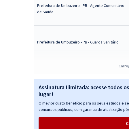
Prefeitura de Umbuzeiro - PB - Agente Comunitário
de Saúde
Prefeitura de Umbuzeiro - PB - Guarda Sanitário
Carre
Prefeitura de Umbuzeiro - PB - Enfermeiro
Emergencista
Assinatura Ilimitada: acesse todos o
lugar!
O melhor custo benefício para os seus estudos e seu
Prefeitura de Umbuzeiro - PB - Técnico em
concursos públicos, com garantia de atualização pós
Enfermagem
C