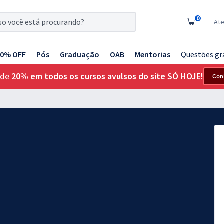
0
At
20% OFF
Pós
Graduação
OAB
Mentorias
Questões gr
 de
20% em todos os cursos avulsos do site SÓ HOJE!
Con