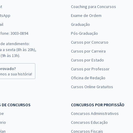
at
Coaching para Concursos
R$ 399,92
à vista
tsApp
Exame de Ordem
33,33
R$
ou 12x de
Comprar
il
Graduação
Economize R$ 99,98
efone: 3003-0894
Pós-Graduação
(-20%)
Cursos por Concurso
 de atendimento:
R$ 386,24
à vista
 a sexta (8h às 20h),
Cursos por Carreira
32,19
R$
ou 12x de
(9h às 13h).
Comprar
Cursos por Estado
Economize R$ 96,56
(-20%)
provado?
Cursos por Professor
nos a sua história!
Oficina de Redação
R$ 386,24
à vista
Cursos Online Gratuitos
32,19
R$
ou 12x de
Comprar
Economize R$ 96,56
(-20%)
S DE CONCURSOS
CONCURSOS POR PROFISSÃO
pe
Concursos Administrativos
nrio
Concursos Educação
lan
Concursos Fiscais