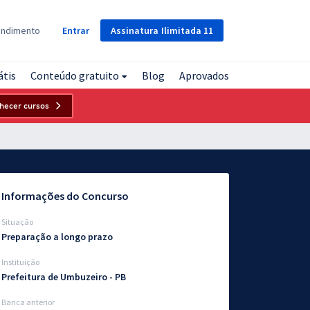
Assinatura
Ilimitada
11
endimento
Entrar
átis
Conteúdo gratuito
Blog
Aprovados
hecer cursos
Informações do Concurso
Situação
Preparação a longo prazo
Instituição
Prefeitura de Umbuzeiro - PB
Banca anterior