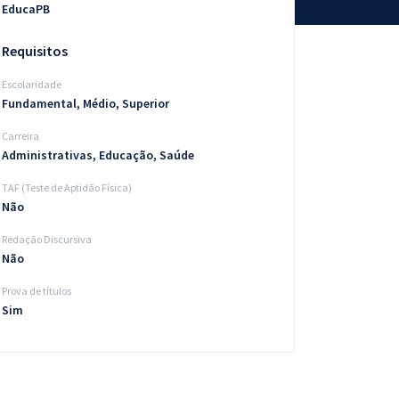
EducaPB
Requisitos
Escolaridade
Fundamental, Médio, Superior
Carreira
Administrativas, Educação, Saúde
TAF (Teste de Aptidão Física)
Não
Redação Discursiva
Não
Prova de títulos
Sim