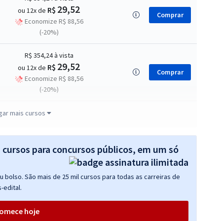
29,52
R$
ou 12x de
Comprar
Economize R$ 88,56
(-20%)
R$ 354,24
à vista
29,52
R$
ou 12x de
Comprar
Economize R$ 88,56
(-20%)
R$ 399,92
à vista
gar mais cursos
33,33
R$
ou 12x de
Comprar
Economize R$ 99,98
(-20%)
s cursos para concursos públicos, em um só
R$ 354,24
à vista
 bolso. São mais de 25 mil cursos para todas as carreiras de
29,52
R$
ou 12x de
Comprar
-edital.
Economize R$ 88,56
(-20%)
omece hoje