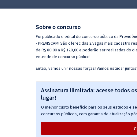
Pós
Graduação
Sobre o concurso
OAB
Foi publicado o edital do concurso público da Previdê
- PREVISCAM! São oferecidas 2 vagas mais cadastro rese
Mentorias
de R$ 80,00 a R$ 120,00 e poderão ser realizadas do d
entende de concurso público!
Questões grátis
Então, vamos unir nossas forças! Vamos estudar juntos
Conteúdo gratuito
Blog
Assinatura Ilimitada: acesse todos o
lugar!
Aprovados
O melhor custo benefício para os seus estudos e seu
concursos públicos, com garantia de atualização pós
Atendimento
C