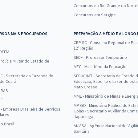
Concursos no Rio Grande do Norte
Concursos em Sergipe
RSOS MAIS PROCURADOS
PREPARAÇÃO A MÉDIO E A LONGO
CRP SC - Conselho Regional de Psic
12ª Região
 DELTA
SEDF - Professor Temporário
Polícia Militar do Estado de
s
MEC - Ministério da Educação
E - Secretaria da Fazenda do
SEDUC/MT - Secretaria de Estado 
 do Ceará
Educação, Esporte e Lazer do est
Mato Grosso
BRAS
MME - Ministério de Minas e Energi
DF
MP GO - Ministério Público do Esta
- Empresa Brasileira de Serviços
Goiás - Secretário Auxiliar da Com
lares
Itapuranga
o Brasil
ANVISA - Agência Nacional de Vigilâ
Sanitária