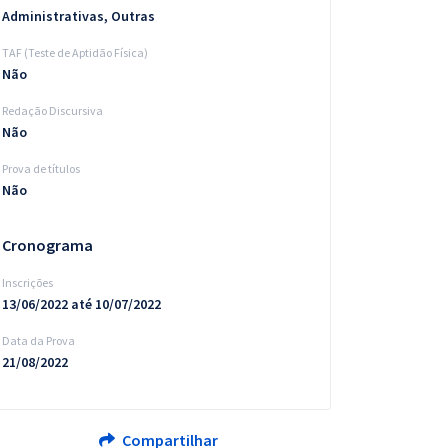
Administrativas, Outras
TAF (Teste de Aptidão Física)
Não
Redação Discursiva
Não
Prova de títulos
Não
Cronograma
Inscrições
13/06/2022 até 10/07/2022
Data da Prova
21/08/2022
Compartilhar