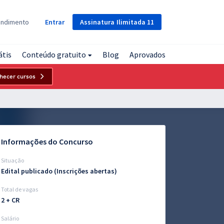
Assinatura
Ilimitada
11
endimento
Entrar
átis
Conteúdo gratuito
Blog
Aprovados
hecer cursos
Informações do Concurso
Situação
Edital publicado (Inscrições abertas)
Total de vagas
2 + CR
Salário