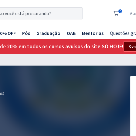
0
At
20% OFF
Pós
Graduação
OAB
Mentorias
Questões gr
 de
20% em todos os cursos avulsos do site SÓ HOJE!
Con
as)