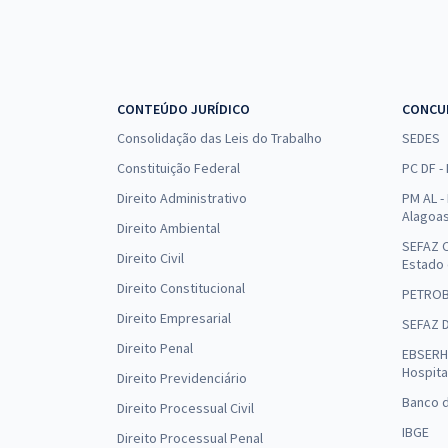
CONTEÚDO JURÍDICO
CONCU
Consolidação das Leis do Trabalho
SEDES
Constituição Federal
PC DF -
Direito Administrativo
PM AL - 
Alagoa
Direito Ambiental
SEFAZ C
Direito Civil
Estado
Direito Constitucional
PETRO
Direito Empresarial
SEFAZ 
Direito Penal
EBSERH 
Hospita
Direito Previdenciário
Banco d
Direito Processual Civil
IBGE
Direito Processual Penal