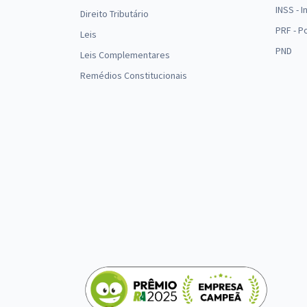
INSS - 
Direito Tributário
PRF - P
Leis
PND
Leis Complementares
Remédios Constitucionais