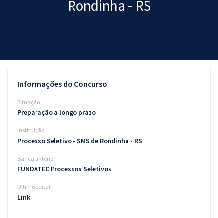
Rondinha - RS
Pós
Graduação
OAB
Mentorias
Informações do Concurso
Questões grátis
Situação
Preparação a longo prazo
Conteúdo gratuito
Instituição
Blog
Processo Seletivo - SMS de Rondinha - RS
Aprovados
Banca anterior
FUNDATEC Processos Seletivos
Atendimento
Último edital
Link