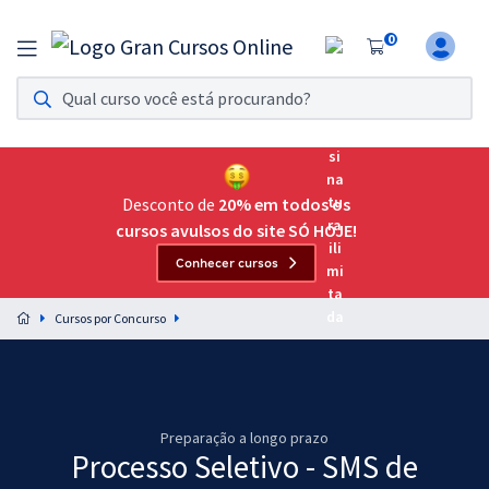
0
Assinatura Ilimitada 11
Acesso a todos os cursos. Teste grátis por 7 dias!
Assinatura OAB Até Passar
Acesso ilimitado a toda preparação para o Exame da
Desconto de
20% em todos os
Ordem, até você passar!
cursos avulsos do site SÓ HOJE!
Conhecer cursos
Residências Multiprofissionais
Preparação completa e intensiva para as principais
Cursos por Concurso
residências em saúde do Brasil
Concursos
Assinatura Ilimitada
Preparação a longo prazo
Processo Seletivo - SMS de
Cursos 20% OFF