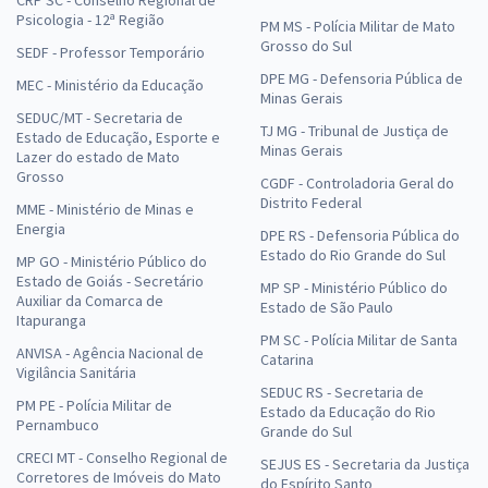
CRP SC - Conselho Regional de
Psicologia - 12ª Região
PM MS - Polícia Militar de Mato
Grosso do Sul
SEDF - Professor Temporário
DPE MG - Defensoria Pública de
MEC - Ministério da Educação
Minas Gerais
SEDUC/MT - Secretaria de
TJ MG - Tribunal de Justiça de
Estado de Educação, Esporte e
Minas Gerais
Lazer do estado de Mato
Grosso
CGDF - Controladoria Geral do
Distrito Federal
MME - Ministério de Minas e
Energia
DPE RS - Defensoria Pública do
Estado do Rio Grande do Sul
MP GO - Ministério Público do
Estado de Goiás - Secretário
MP SP - Ministério Público do
Auxiliar da Comarca de
Estado de São Paulo
Itapuranga
PM SC - Polícia Militar de Santa
ANVISA - Agência Nacional de
Catarina
Vigilância Sanitária
SEDUC RS - Secretaria de
PM PE - Polícia Militar de
Estado da Educação do Rio
Pernambuco
Grande do Sul
CRECI MT - Conselho Regional de
SEJUS ES - Secretaria da Justiça
Corretores de Imóveis do Mato
do Espírito Santo