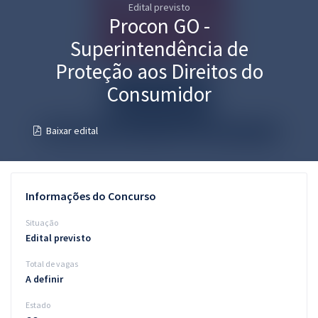
Edital previsto
Pós
Procon GO -
Graduação
Superintendência de
Proteção aos Direitos do
OAB
Consumidor
Mentorias
Baixar edital
Questões grátis
Conteúdo gratuito
Informações do Concurso
Blog
Situação
Aprovados
Edital previsto
Total de vagas
Atendimento
A definir
Estado