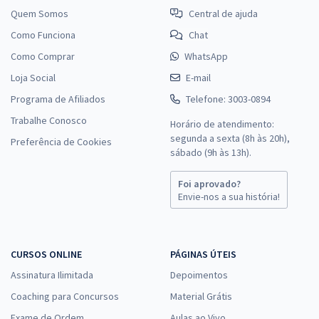
Quem Somos
Central de ajuda
Como Funciona
Chat
Como Comprar
WhatsApp
Loja Social
E-mail
Programa de Afiliados
Telefone: 3003-0894
Trabalhe Conosco
Horário de atendimento:
segunda a sexta (8h às 20h),
Preferência de Cookies
sábado (9h às 13h).
Foi aprovado?
Envie-nos a sua história!
CURSOS ONLINE
PÁGINAS ÚTEIS
Assinatura Ilimitada
Depoimentos
Coaching para Concursos
Material Grátis
Exame de Ordem
Aulas ao Vivo