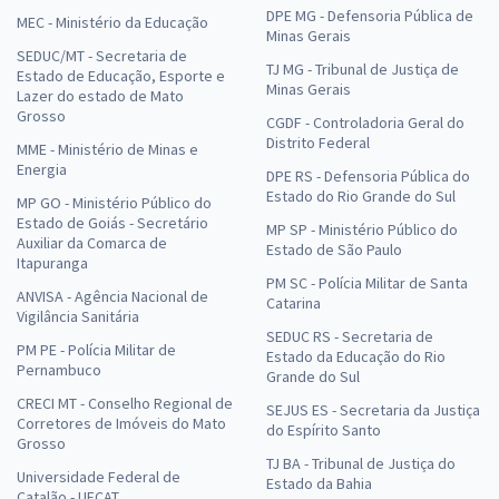
DPE MG - Defensoria Pública de
MEC - Ministério da Educação
Minas Gerais
SEDUC/MT - Secretaria de
TJ MG - Tribunal de Justiça de
Estado de Educação, Esporte e
Minas Gerais
Lazer do estado de Mato
Grosso
CGDF - Controladoria Geral do
Distrito Federal
MME - Ministério de Minas e
Energia
DPE RS - Defensoria Pública do
Estado do Rio Grande do Sul
MP GO - Ministério Público do
Estado de Goiás - Secretário
MP SP - Ministério Público do
Auxiliar da Comarca de
Estado de São Paulo
Itapuranga
PM SC - Polícia Militar de Santa
ANVISA - Agência Nacional de
Catarina
Vigilância Sanitária
SEDUC RS - Secretaria de
PM PE - Polícia Militar de
Estado da Educação do Rio
Pernambuco
Grande do Sul
CRECI MT - Conselho Regional de
SEJUS ES - Secretaria da Justiça
Corretores de Imóveis do Mato
do Espírito Santo
Grosso
TJ BA - Tribunal de Justiça do
Universidade Federal de
Estado da Bahia
Catalão - UFCAT