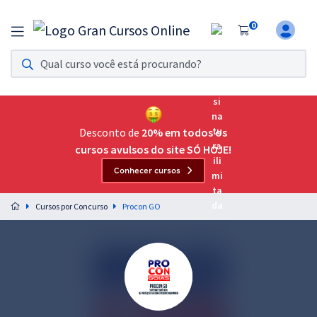
0
Assinatura Ilimitada 11
Acesso a todos os cursos. Teste grátis por 7 dias!
Assinatura OAB Até Passar
Acesso ilimitado a toda preparação para o Exame da
Desconto de
20% em todos os
Ordem, até você passar!
cursos avulsos do site SÓ HOJE!
Conhecer cursos
Residências Multiprofissionais
Preparação completa e intensiva para as principais
Cursos por Concurso
Procon GO
residências em saúde do Brasil
Concursos
Assinatura Ilimitada
Cursos 20% OFF