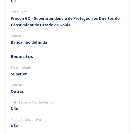
GO
Instituição
Procon GO - Superintendência de Proteção aos Direitos do
Consumidor do Estado de Goiás
Banca
Banca não definida
Requisitos
Escolaridade
Superior
Carreira
Outras
TAF (Teste de Aptidão Física)
Não
Redação Discursiva
Não