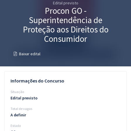
Edital previsto
Pós
Procon GO -
Graduação
Superintendência de
Proteção aos Direitos do
OAB
Consumidor
Mentorias
Baixar edital
Questões grátis
Conteúdo gratuito
Informações do Concurso
Blog
Situação
Aprovados
Edital previsto
Total de vagas
Atendimento
A definir
Estado