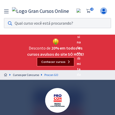
0
Assinatura Ilimitada 11
Acesso a todos os cursos. Teste grátis por 7 dias!
Assinatura OAB Até Passar
Acesso ilimitado a toda preparação para o Exame da
Desconto de
20% em todos os
Ordem, até você passar!
cursos avulsos do site SÓ HOJE!
Conhecer cursos
Residências Multiprofissionais
Preparação completa e intensiva para as principais
Cursos por Concurso
Procon GO
residências em saúde do Brasil
Concursos
Assinatura Ilimitada
Cursos 20% OFF