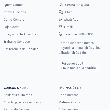
Quem Somos
Central de ajuda
Como Funciona
Chat
Como Comprar
WhatsApp
Loja Social
E-mail
Programa de Afiliados
Telefone: 3003-0894
Trabalhe Conosco
Horário de atendimento:
segunda a sexta (8h às 20h),
Preferência de Cookies
sábado (9h às 13h).
Foi aprovado?
Envie-nos a sua história!
CURSOS ONLINE
PÁGINAS ÚTEIS
Assinatura Ilimitada
Depoimentos
Coaching para Concursos
Material Grátis
Exame de Ordem
Aulas ao Vivo