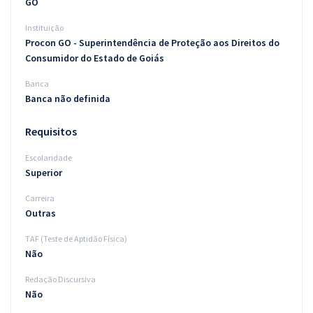
GO
Instituição
Procon GO - Superintendência de Proteção aos Direitos do
Consumidor do Estado de Goiás
Banca
Banca não definida
Requisitos
Escolaridade
Superior
Carreira
Outras
TAF (Teste de Aptidão Física)
Não
Redação Discursiva
Não