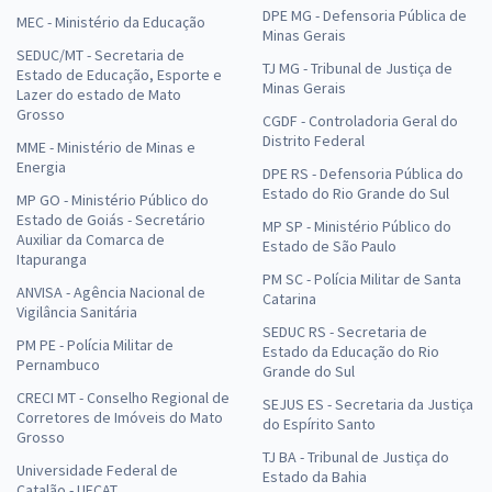
DPE MG - Defensoria Pública de
MEC - Ministério da Educação
Minas Gerais
SEDUC/MT - Secretaria de
TJ MG - Tribunal de Justiça de
Estado de Educação, Esporte e
Minas Gerais
Lazer do estado de Mato
Grosso
CGDF - Controladoria Geral do
Distrito Federal
MME - Ministério de Minas e
Energia
DPE RS - Defensoria Pública do
Estado do Rio Grande do Sul
MP GO - Ministério Público do
Estado de Goiás - Secretário
MP SP - Ministério Público do
Auxiliar da Comarca de
Estado de São Paulo
Itapuranga
PM SC - Polícia Militar de Santa
ANVISA - Agência Nacional de
Catarina
Vigilância Sanitária
SEDUC RS - Secretaria de
PM PE - Polícia Militar de
Estado da Educação do Rio
Pernambuco
Grande do Sul
CRECI MT - Conselho Regional de
SEJUS ES - Secretaria da Justiça
Corretores de Imóveis do Mato
do Espírito Santo
Grosso
TJ BA - Tribunal de Justiça do
Universidade Federal de
Estado da Bahia
Catalão - UFCAT