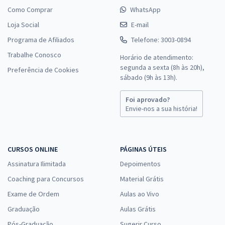
para Residentes - Jornalismo
Como Comprar
WhatsApp
R$ 231,92
à vista
Loja Social
E-mail
19,33
R$
ou 12x de
Programa de Afiliados
Telefone: 3003-0894
Economize R$ 57,98 (-20%)
Trabalhe Conosco
Horário de atendimento:
Comprar
segunda a sexta (8h às 20h),
Preferência de Cookies
sábado (9h às 13h).
Foi aprovado?
Envie-nos a sua história!
MP GO - Ministério Público do Estado de Góias - Processo Seletivo
para Residentes - Conhecimentos Específicos para Jornalismo
R$ 151,92
à vista
12,66
R$
ou 12x de
CURSOS ONLINE
PÁGINAS ÚTEIS
Economize R$ 37,98 (-20%)
Assinatura Ilimitada
Depoimentos
Comprar
Coaching para Concursos
Material Grátis
Exame de Ordem
Aulas ao Vivo
Graduação
Aulas Grátis
Pós-Graduação
Sugerir Curso