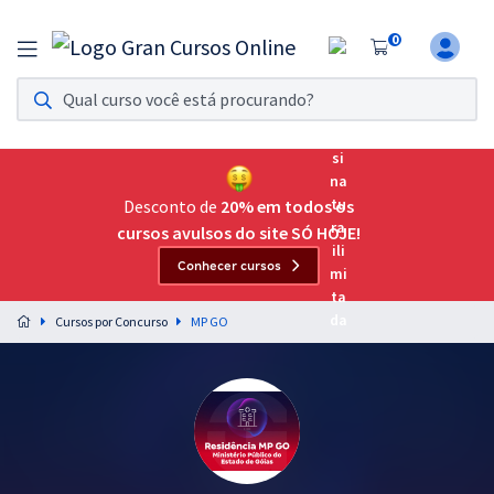
0
Assinatura Ilimitada 11
Acesso a todos os cursos. Teste grátis por 7 dias!
Assinatura OAB Até Passar
Acesso ilimitado a toda preparação para o Exame da
Desconto de
20% em todos os
Ordem, até você passar!
cursos avulsos do site SÓ HOJE!
Conhecer cursos
Residências Multiprofissionais
Preparação completa e intensiva para as principais
Cursos por Concurso
MP GO
residências em saúde do Brasil
Concursos
Assinatura Ilimitada
Cursos 20% OFF