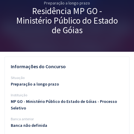
Preparação a longo prazo
Pós
Residência MP GO -
Graduação
Ministério Público do Estado
de Góias
OAB
Mentorias
Questões grátis
Informações do Concurso
Conteúdo gratuito
Situação
Preparação a longo prazo
Blog
Instituição
Aprovados
MP GO - Ministério Público do Estado de Góias - Processo
Seletivo
Atendimento
Banca anterior
Banca não definida