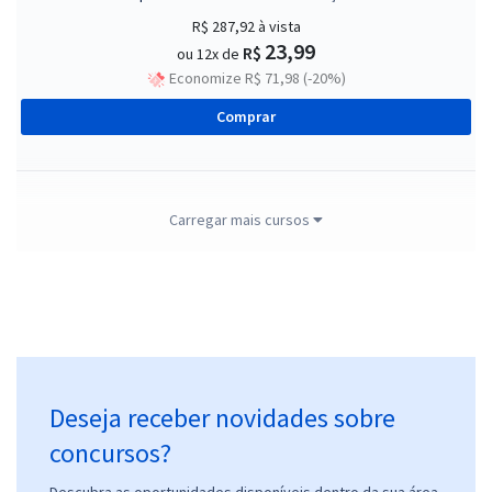
R$ 287,92
à vista
23,99
R$
ou 12x de
Economize R$ 71,98 (-20%)
Comprar
Conhecimentos Específicos para o MP GO - Ministério Público do
Carregar mais cursos
Estado de Góias - Processo Seletivo para Residentes -
Administração
R$ 151,92
à vista
12,66
R$
ou 12x de
Economize R$ 37,98 (-20%)
Comprar
Deseja receber novidades sobre
concursos?