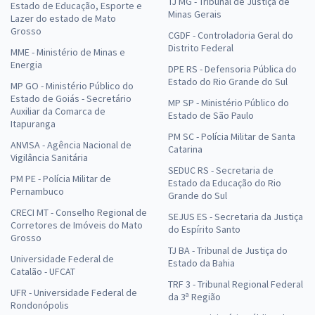
TJ MG - Tribunal de Justiça de
Estado de Educação, Esporte e
Minas Gerais
Lazer do estado de Mato
Grosso
CGDF - Controladoria Geral do
Distrito Federal
MME - Ministério de Minas e
Energia
DPE RS - Defensoria Pública do
Estado do Rio Grande do Sul
MP GO - Ministério Público do
Estado de Goiás - Secretário
MP SP - Ministério Público do
Auxiliar da Comarca de
Estado de São Paulo
Itapuranga
PM SC - Polícia Militar de Santa
ANVISA - Agência Nacional de
Catarina
Vigilância Sanitária
SEDUC RS - Secretaria de
PM PE - Polícia Militar de
Estado da Educação do Rio
Pernambuco
Grande do Sul
CRECI MT - Conselho Regional de
SEJUS ES - Secretaria da Justiça
Corretores de Imóveis do Mato
do Espírito Santo
Grosso
TJ BA - Tribunal de Justiça do
Universidade Federal de
Estado da Bahia
Catalão - UFCAT
TRF 3 - Tribunal Regional Federal
UFR - Universidade Federal de
da 3ª Região
Rondonópolis