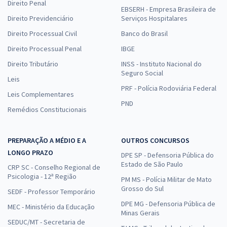
Direito Penal
EBSERH - Empresa Brasileira de
Direito Previdenciário
Serviços Hospitalares
Direito Processual Civil
Banco do Brasil
Direito Processual Penal
IBGE
Direito Tributário
INSS - Instituto Nacional do
Seguro Social
Leis
PRF - Polícia Rodoviária Federal
Leis Complementares
PND
Remédios Constitucionais
PREPARAÇÃO A MÉDIO E A
OUTROS CONCURSOS
LONGO PRAZO
DPE SP - Defensoria Pública do
Estado de São Paulo
CRP SC - Conselho Regional de
Psicologia - 12ª Região
PM MS - Polícia Militar de Mato
Grosso do Sul
SEDF - Professor Temporário
DPE MG - Defensoria Pública de
MEC - Ministério da Educação
Minas Gerais
SEDUC/MT - Secretaria de