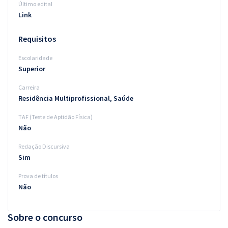
Último edital
Link
Requisitos
Escolaridade
Superior
Carreira
Residência Multiprofissional, Saúde
TAF (Teste de Aptidão Física)
Não
Redação Discursiva
Sim
Prova de títulos
Não
Sobre o concurso