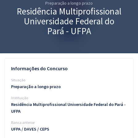
Preparação a longo prazo
Pós
Residência Multiprofissional
Graduação
Universidade Federal do
Pará - UFPA
OAB
Mentorias
Questões grátis
Informações do Concurso
Conteúdo gratuito
Situação
Preparação a longo prazo
Blog
Instituição
Aprovados
Residência Multiprofissional Universidade Federal do Pará -
UFPA
Atendimento
Banca anterior
UFPA / DAVES / CEPS