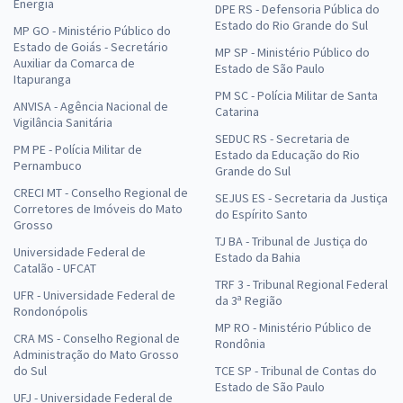
Energia
DPE RS - Defensoria Pública do
Estado do Rio Grande do Sul
MP GO - Ministério Público do
Estado de Goiás - Secretário
MP SP - Ministério Público do
Auxiliar da Comarca de
Estado de São Paulo
Itapuranga
PM SC - Polícia Militar de Santa
ANVISA - Agência Nacional de
Catarina
Vigilância Sanitária
SEDUC RS - Secretaria de
PM PE - Polícia Militar de
Estado da Educação do Rio
Pernambuco
Grande do Sul
CRECI MT - Conselho Regional de
SEJUS ES - Secretaria da Justiça
Corretores de Imóveis do Mato
do Espírito Santo
Grosso
TJ BA - Tribunal de Justiça do
Universidade Federal de
Estado da Bahia
Catalão - UFCAT
TRF 3 - Tribunal Regional Federal
UFR - Universidade Federal de
da 3ª Região
Rondonópolis
MP RO - Ministério Público de
CRA MS - Conselho Regional de
Rondônia
Administração do Mato Grosso
do Sul
TCE SP - Tribunal de Contas do
Estado de São Paulo
UFJ - Universidade Federal de