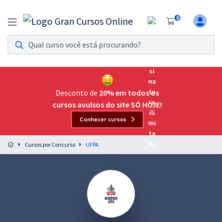
0
Assinatura Ilimitada 11
Acesso a todos os cursos. Teste grátis por 7 dias!
Assinatura OAB Até Passar
Acesso ilimitado a toda preparação para o Exame da
Desconto de
20% em todos os
Ordem, até você passar!
cursos avulsos do site SÓ HOJE!
Conhecer cursos
Residências Multiprofissionais
Preparação completa e intensiva para as principais
Cursos por Concurso
UFPA
residências em saúde do Brasil
Concursos
Assinatura Ilimitada
Cursos 20% OFF