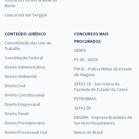
Concursos no Rio Grande do
Norte
Concursos em Sergipe
CONTEÚDO JURÍDICO
CONCURSOS MAIS
PROCURADOS
Consolidação das Leis do
Trabalho
SEDES
Constituição Federal
PC DF - DELTA
Direito Administrativo
PM AL - Polícia Militar do Estado
de Alagoas
Direito Ambiental
SEFAZ CE - Secretaria da
Direito Civil
Fazenda do Estado do Ceará
Direito Constitucional
PETROBRAS
Direito Empresarial
SEFAZ DF
Direito Penal
EBSERH - Empresa Brasileira de
Direito Previdenciário
Serviços Hospitalares
Direito Processual Civil
Banco do Brasil