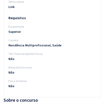
Último edital
Link
Requisitos
Escolaridade
Superior
Carreira
Residência Multiprofissional, Saúde
TAF (Teste de Aptidão Física)
Não
Redação Discursiva
Não
Prova de títulos
Não
Sobre o concurso