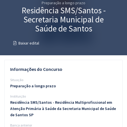
Preparação a longo prazo
Pós
Residência SMS/Santos -
Graduação
Secretaria Municipal de
Saúde de Santos
OAB
Baixar edital
Mentorias
Questões grátis
Informações do Concurso
Conteúdo gratuito
Situação
Blog
Preparação a longo prazo
Aprovados
Instituição
Residência SMS/Santos - Residência Multiprofissional em
Atendimento
Atenção Primária à Saúde da Secretaria Municipal de Saúde
de Santos SP
Banca anterior