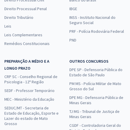
Direito Processual Civil
Banco do Brasil
Direito Processual Penal
IBGE
Direito Tributário
INSS - Instituto Nacional do
Seguro Social
Leis
PRF - Polícia Rodoviária Federal
Leis Complementares
PND
Remédios Constitucionais
PREPARAÇÃO A MÉDIO E A
OUTROS CONCURSOS
LONGO PRAZO
DPE SP - Defensoria Pública do
Estado de São Paulo
CRP SC - Conselho Regional de
Psicologia - 12ª Região
PM MS - Polícia Militar de Mato
Grosso do Sul
SEDF - Professor Temporário
DPE MG - Defensoria Pública de
MEC - Ministério da Educação
Minas Gerais
SEDUC/MT - Secretaria de
TJ MG - Tribunal de Justiça de
Estado de Educação, Esporte e
Minas Gerais
Lazer do estado de Mato
Grosso
CGDF - Controladoria Geral do