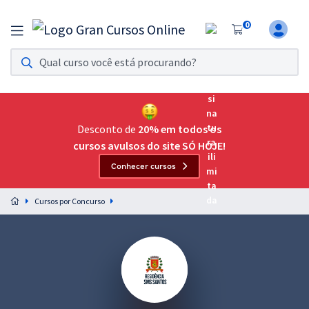
0
Assinatura Ilimitada 11
Acesso a todos os cursos. Teste grátis por 7 dias!
Assinatura OAB Até Passar
Acesso ilimitado a toda preparação para o Exame da
Desconto de
20% em todos os
Ordem, até você passar!
cursos avulsos do site SÓ HOJE!
Conhecer cursos
Residências Multiprofissionais
Preparação completa e intensiva para as principais
Cursos por Concurso
residências em saúde do Brasil
Concursos
Assinatura Ilimitada
Cursos 20% OFF