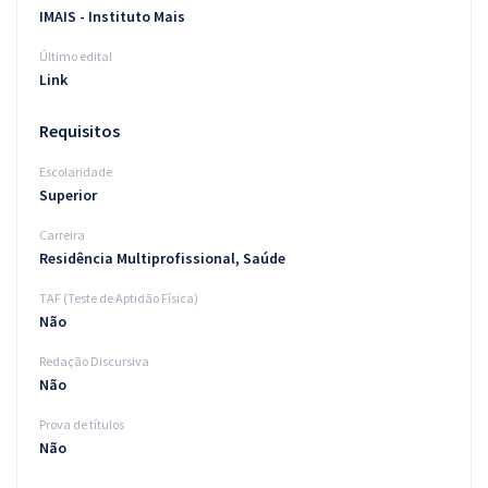
IMAIS - Instituto Mais
Último edital
Link
Requisitos
Escolaridade
Superior
Carreira
Residência Multiprofissional, Saúde
TAF (Teste de Aptidão Física)
Não
Redação Discursiva
Não
Prova de títulos
Não