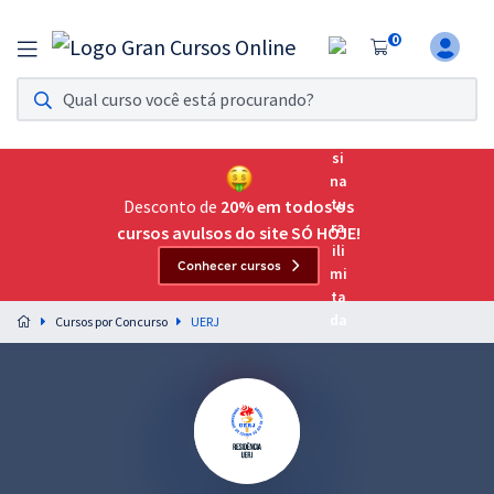
0
Assinatura Ilimitada 11
Acesso a todos os cursos. Teste grátis por 7 dias!
Assinatura OAB Até Passar
Acesso ilimitado a toda preparação para o Exame da
Desconto de
20% em todos os
Ordem, até você passar!
cursos avulsos do site SÓ HOJE!
Conhecer cursos
Residências Multiprofissionais
Preparação completa e intensiva para as principais
Cursos por Concurso
UERJ
residências em saúde do Brasil
Concursos
Assinatura Ilimitada
Cursos 20% OFF