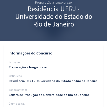
Preparação a longo prazo
Pós
Residência UERJ -
Graduação
Universidade do Estado do
Rio de Janeiro
OAB
Mentorias
Questões grátis
Informações do Concurso
Conteúdo gratuito
Situação
Preparação a longo prazo
Blog
Instituição
Aprovados
Residência UERJ - Universidade do Estado do Rio de Janeiro
Banca anterior
Atendimento
Centro de Produção da Universidade do Rio de Janeiro
Último edital