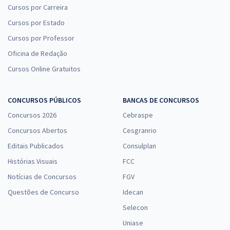
Cursos por Carreira
Comprar
Cursos por Estado
Cursos por Professor
Oficina de Redação
Residência UERJ - Universidade do Estado do Rio de Janeiro -
Cursos Online Gratuitos
Fisioterapia (Pós-edital)
33,33
R$
12x de
CONCURSOS PÚBLICOS
ou R$ 399,90 à vista
BANCAS DE CONCURSOS
Concursos 2026
Cebraspe
Comprar
Concursos Abertos
Cesgranrio
Editais Publicados
Consulplan
Histórias Visuais
FCC
Notícias de Concursos
FGV
Questões de Concurso
Idecan
Selecon
Uniase