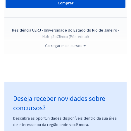
Comprar
Residência UERJ - Universidade do Estado do Rio de Janeiro -
NutriçãoClínica (Pós-edital)
10,83
Carregar mais cursos
R$
12x de
ou R$ 129,90 à vista
Comprar
Residência UERJ - Universidade do Estado do Rio de Janeiro - Saúde
do idoso - Enfermagem (Pós-edital)
Deseja receber novidades sobre
24,16
R$
12x de
concursos?
ou R$ 289,90 à vista
Descubra as oportunidades disponíveis dentro da sua área
Comprar
de interesse ou da região onde você mora.