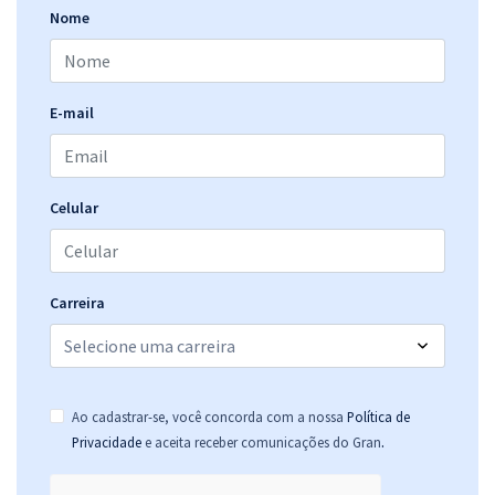
Nome
Residência UERJ - Universidade do Estado do Rio de Janeiro -
Serviço Social (Pós-edital 2026) (Pós-edital)
E-mail
19,99
R$
12x de
ou R$ 239,90 à vista
Comprar
Celular
Residência UERJ - Universidade do Estado do Rio de Janeiro - Saúde
Carreira
do Idoso - Serviço Social (Pós-edital 2026) (Pós-edital)
24,48
R$
12x de
ou R$ 293,80 à vista
Comprar
Ao cadastrar-se, você concorda com a nossa
Política de
.
Privacidade
e aceita receber comunicações do Gran