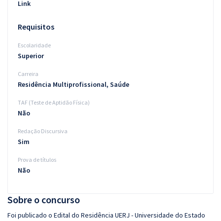
Link
Requisitos
Escolaridade
Superior
Carreira
Residência Multiprofissional, Saúde
TAF (Teste de Aptidão Física)
Não
Redação Discursiva
Sim
Prova de títulos
Não
Sobre o concurso
Foi publicado o Edital do Residência UERJ - Universidade do Estado