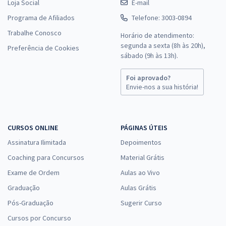
Loja Social
E-mail
24,48
R$
12x de
Programa de Afiliados
Telefone: 3003-0894
ou R$ 293,80 à vista
Trabalhe Conosco
Horário de atendimento:
Comprar
segunda a sexta (8h às 20h),
Preferência de Cookies
sábado (9h às 13h).
Foi aprovado?
Residência UERJ - Universidade do Estado do Rio de Janeiro - Saúde
Envie-nos a sua história!
Mental - Psicologia (Pós-edital 2026) (Pré-edital)
19,16
R$
12x de
ou R$ 229,90 à vista
CURSOS ONLINE
PÁGINAS ÚTEIS
Comprar
Assinatura Ilimitada
Depoimentos
Coaching para Concursos
Material Grátis
Exame de Ordem
Aulas ao Vivo
Residência UERJ - Universidade do Estado do Rio de Janeiro - Saúde
Graduação
Aulas Grátis
Mental - Conhecimentos Gerais para Todos os Cargos (Pós-edital)
Pós-Graduação
Sugerir Curso
10,83
R$
12x de
Cursos por Concurso
ou R$ 129,90 à vista