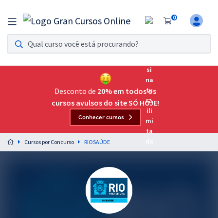
0
Assinatura Ilimitada 11
Acesso a todos os cursos. Teste grátis por 7 dias!
Assinatura OAB Até Passar
Acesso ilimitado a toda preparação para o Exame da
Desconto de
20% em todos os
Ordem, até você passar!
cursos avulsos do site SÓ HOJE!
Conhecer cursos
Residências Multiprofissionais
Preparação completa e intensiva para as principais
Cursos por Concurso
RIOSAÚDE
residências em saúde do Brasil
Concursos
Assinatura Ilimitada
Cursos 20% OFF