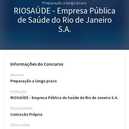
Preparação a longo prazo
Pós
RIOSAÚDE - Empresa Pública
Graduação
de Saúde do Rio de Janeiro
S.A.
OAB
Mentorias
Questões grátis
Informações do Concurso
Conteúdo gratuito
Situação
Preparação a longo prazo
Blog
Instituição
Aprovados
RIOSAÚDE - Empresa Pública de Saúde do Rio de Janeiro S.A.
Banca anterior
Atendimento
Comissão Própria
Último edital