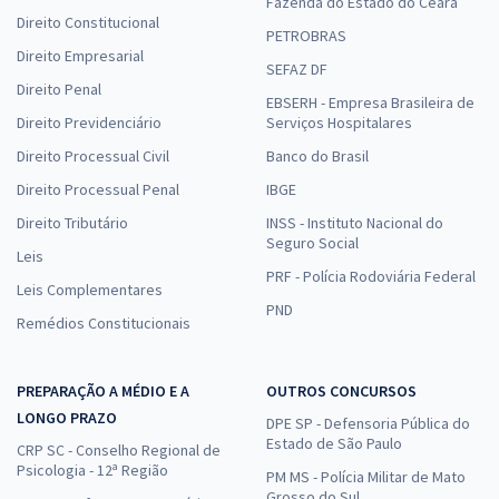
Fazenda do Estado do Ceará
Direito Constitucional
PETROBRAS
Direito Empresarial
SEFAZ DF
Direito Penal
EBSERH - Empresa Brasileira de
Direito Previdenciário
Serviços Hospitalares
Direito Processual Civil
Banco do Brasil
Direito Processual Penal
IBGE
Direito Tributário
INSS - Instituto Nacional do
Seguro Social
Leis
PRF - Polícia Rodoviária Federal
Leis Complementares
PND
Remédios Constitucionais
PREPARAÇÃO A MÉDIO E A
OUTROS CONCURSOS
LONGO PRAZO
DPE SP - Defensoria Pública do
Estado de São Paulo
CRP SC - Conselho Regional de
Psicologia - 12ª Região
PM MS - Polícia Militar de Mato
Grosso do Sul