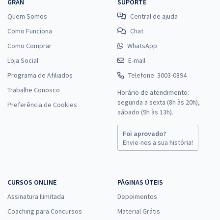
GRAN
SUPORTE
Quem Somos
Central de ajuda
Como Funciona
Chat
Como Comprar
WhatsApp
Loja Social
E-mail
Programa de Afiliados
Telefone: 3003-0894
Trabalhe Conosco
Horário de atendimento:
segunda a sexta (8h às 20h),
Preferência de Cookies
sábado (9h às 13h).
Foi aprovado?
Envie-nos a sua história!
CURSOS ONLINE
PÁGINAS ÚTEIS
Assinatura Ilimitada
Depoimentos
Coaching para Concursos
Material Grátis