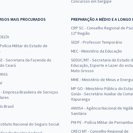
Concursos em Sergipe
RSOS MAIS PROCURADOS
PREPARAÇÃO A MÉDIO E A LONGO
CRP SC - Conselho Regional de Psic
12ª Região
 DELTA
SEDF - Professor Temporário
Polícia Militar do Estado de
s
MEC - Ministério da Educação
E - Secretaria da Fazenda do
SEDUC/MT - Secretaria de Estado 
 do Ceará
Educação, Esporte e Lazer do est
Mato Grosso
BRAS
MME - Ministério de Minas e Energi
DF
MP GO - Ministério Público do Esta
- Empresa Brasileira de Serviços
Goiás - Secretário Auxiliar da Com
lares
Itapuranga
o Brasil
ANVISA - Agência Nacional de Vigilâ
Sanitária
PM PE - Polícia Militar de Pernamb
Instituto Nacional do Seguro Social
CRECI MT - Conselho Regional de