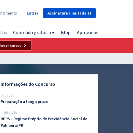
Assinatura
Ilimitada
11
endimento
Entrar
átis
Conteúdo gratuito
Blog
Aprovados
hecer cursos
Informações do Concurso
Situação
Preparação a longo prazo
Instituição
RPPS - Regime Próprio de Previdência Social de
Palmeira/PR