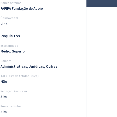
Banca anterior
FAFIPA Fundação de Apoio
Último edital
Link
Requisitos
Escolaridade
Médio, Superior
Carreira
Administrativas, Jurídicas, Outras
TAF (Teste de Aptidão Física)
Não
Redação Discursiva
Sim
Prova de títulos
Sim