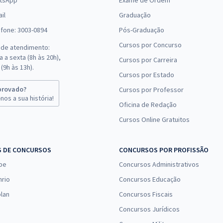
tsApp
Exame de Ordem
il
Graduação
efone: 3003-0894
Pós-Graduação
Cursos por Concurso
 de atendimento:
 a sexta (8h às 20h),
Cursos por Carreira
(9h às 13h).
Cursos por Estado
provado?
Cursos por Professor
nos a sua história!
Oficina de Redação
Cursos Online Gratuitos
S DE CONCURSOS
CONCURSOS POR PROFISSÃO
pe
Concursos Administrativos
nrio
Concursos Educação
lan
Concursos Fiscais
Concursos Jurídicos