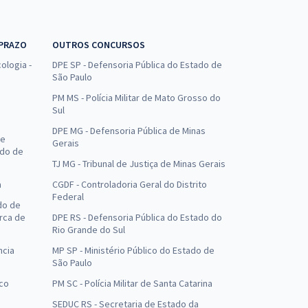
 PRAZO
OUTROS CONCURSOS
ologia -
DPE SP - Defensoria Pública do Estado de
São Paulo
PM MS - Polícia Militar de Mato Grosso do
Sul
DPE MG - Defensoria Pública de Minas
de
Gerais
ado de
TJ MG - Tribunal de Justiça de Minas Gerais
a
CGDF - Controladoria Geral do Distrito
Federal
do de
arca de
DPE RS - Defensoria Pública do Estado do
Rio Grande do Sul
ncia
MP SP - Ministério Público do Estado de
São Paulo
uco
PM SC - Polícia Militar de Santa Catarina
SEDUC RS - Secretaria de Estado da