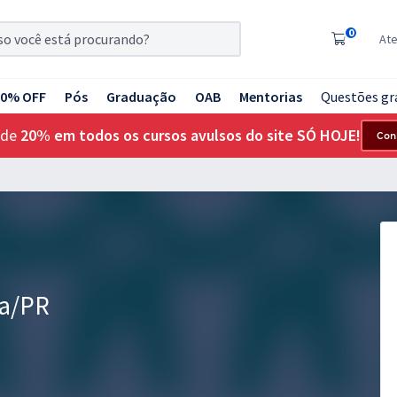
0
At
20% OFF
Pós
Graduação
OAB
Mentorias
Questões gr
 de
20% em todos os cursos avulsos do site SÓ HOJE!
Con
ra/PR