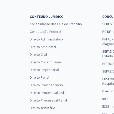
CONTEÚDO JURÍDICO
CONCU
Consolidação das Leis do Trabalho
SEDES
Constituição Federal
PC DF -
Direito Administrativo
PM AL - 
Alagoa
Direito Ambiental
SEFAZ C
Direito Civil
Estado
Direito Constitucional
PETRO
Direito Empresarial
SEFAZ 
Direito Penal
EBSERH 
Hospita
Direito Previdenciário
Banco d
Direito Processual Civil
IBGE
Direito Processual Penal
INSS - 
Direito Tributário