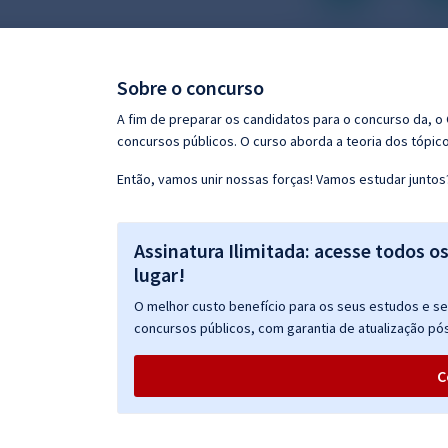
Pós
Graduação
Sobre o concurso
OAB
A fim de preparar os candidatos para o concurso da, 
concursos públicos. O curso aborda a teoria dos tópico
Mentorias
Então, vamos unir nossas forças! Vamos estudar juntos
Questões grátis
Assinatura Ilimitada: acesse todos o
Conteúdo gratuito
lugar!
Blog
O melhor custo benefício para os seus estudos e seu
Aprovados
concursos públicos, com garantia de atualização pós
C
Atendimento