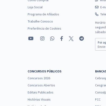
Como Comprar
Wha
Loja Social
E-ma
Programa de Afiliados
Tel
Trabalhe Conosco
Horário
segunda
Preferência de Cookies
sábado 
Foi a
Envie-
CONCURSOS PÚBLICOS
BANCA
Concursos 2026
Cebras
Concursos Abertos
Cesgra
Editais Publicados
Consulp
Histórias Visuais
FCC