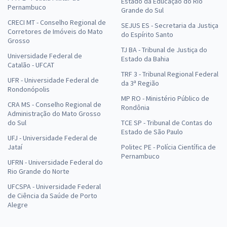
Estado da Educação do Rio
Pernambuco
Grande do Sul
CRECI MT - Conselho Regional de
SEJUS ES - Secretaria da Justiça
Corretores de Imóveis do Mato
do Espírito Santo
Grosso
TJ BA - Tribunal de Justiça do
Universidade Federal de
Estado da Bahia
Catalão - UFCAT
TRF 3 - Tribunal Regional Federal
UFR - Universidade Federal de
da 3ª Região
Rondonópolis
MP RO - Ministério Público de
CRA MS - Conselho Regional de
Rondônia
Administração do Mato Grosso
do Sul
TCE SP - Tribunal de Contas do
Estado de São Paulo
UFJ - Universidade Federal de
Jataí
Politec PE - Polícia Científica de
Pernambuco
UFRN - Universidade Federal do
Rio Grande do Norte
UFCSPA - Universidade Federal
de Ciência da Saúde de Porto
Alegre