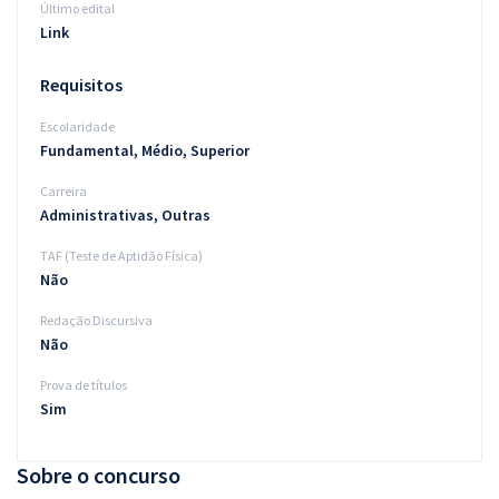
Último edital
Link
Requisitos
Escolaridade
Fundamental, Médio, Superior
Carreira
Administrativas, Outras
TAF (Teste de Aptidão Física)
Não
Redação Discursiva
Não
Prova de títulos
Sim
Sobre o concurso