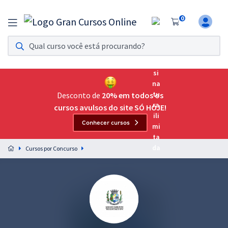
0
Assinatura Ilimitada 11
Acesso a todos os cursos. Teste grátis por 7 dias!
Assinatura OAB Até Passar
Acesso ilimitado a toda preparação para o Exame da
Desconto de
20% em todos os
Ordem, até você passar!
cursos avulsos do site SÓ HOJE!
Conhecer cursos
Residências Multiprofissionais
Preparação completa e intensiva para as principais
Cursos por Concurso
residências em saúde do Brasil
Concursos
Assinatura Ilimitada
Cursos 20% OFF