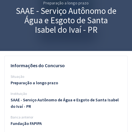
Preparação a longo prazo
Pós
SAAE - Serviço Autônomo de
Graduação
Água e Esgoto de Santa
Isabel do Ivaí - PR
OAB
Mentorias
Questões grátis
Informações do Concurso
Conteúdo gratuito
Situação
Preparação a longo prazo
Blog
Instituição
Aprovados
SAAE - Serviço Autônomo de Água e Esgoto de Santa Isabel
do Ivaí - PR
Atendimento
Banca anterior
Fundação FAPIPA