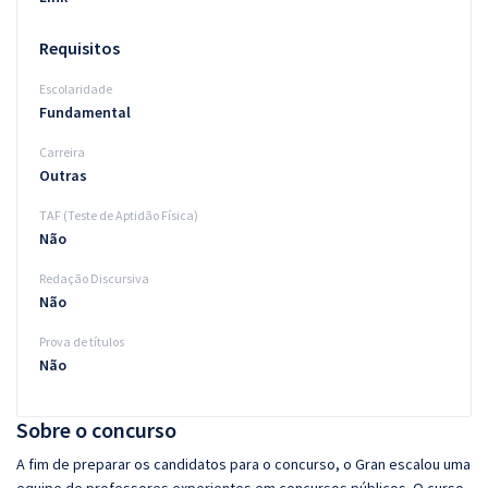
Requisitos
Escolaridade
Fundamental
Carreira
Outras
TAF (Teste de Aptidão Física)
Não
Redação Discursiva
Não
Prova de títulos
Não
Sobre o concurso
A fim de preparar os candidatos para o concurso, o Gran escalou uma