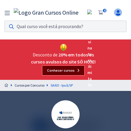
0
Assinatura Ilimitada 11
Acesso a todos os cursos. Teste grátis por 7 dias!
Assinatura OAB Até Passar
Acesso ilimitado a toda preparação para o Exame da
Desconto de
20% em todos os
Ordem, até você passar!
cursos avulsos do site SÓ HOJE!
Conhecer cursos
Residências Multiprofissionais
Preparação completa e intensiva para as principais
Cursos por Concurso
SAAEI - Ipuã/SP
residências em saúde do Brasil
Concursos
Assinatura Ilimitada
Cursos 20% OFF