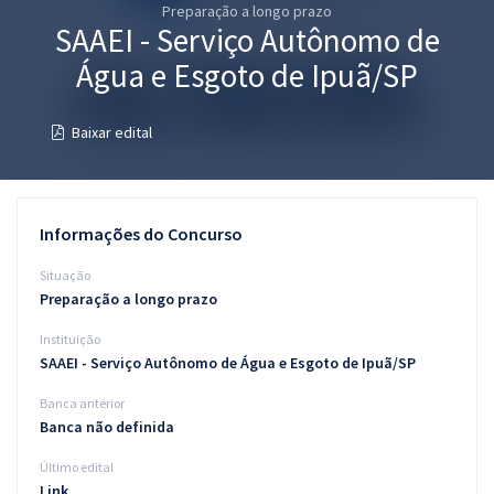
Preparação a longo prazo
Pós
SAAEI - Serviço Autônomo de
Graduação
Água e Esgoto de Ipuã/SP
OAB
Baixar edital
Mentorias
Questões grátis
Informações do Concurso
Conteúdo gratuito
Situação
Preparação a longo prazo
Blog
Instituição
Aprovados
SAAEI - Serviço Autônomo de Água e Esgoto de Ipuã/SP
Banca anterior
Atendimento
Banca não definida
Último edital
Link