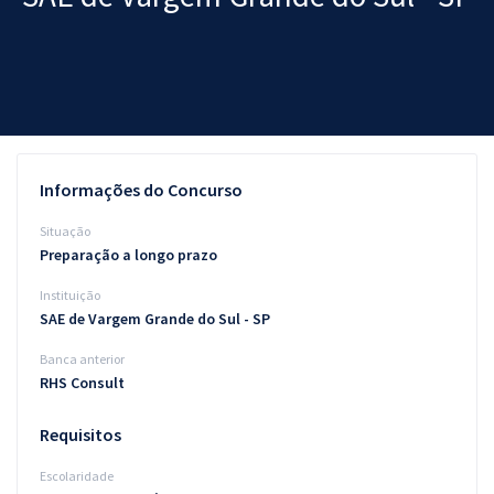
Pós
Graduação
OAB
Mentorias
Informações do Concurso
Questões grátis
Situação
Preparação a longo prazo
Conteúdo gratuito
Instituição
Blog
SAE de Vargem Grande do Sul - SP
Aprovados
Banca anterior
RHS Consult
Atendimento
Requisitos
Escolaridade