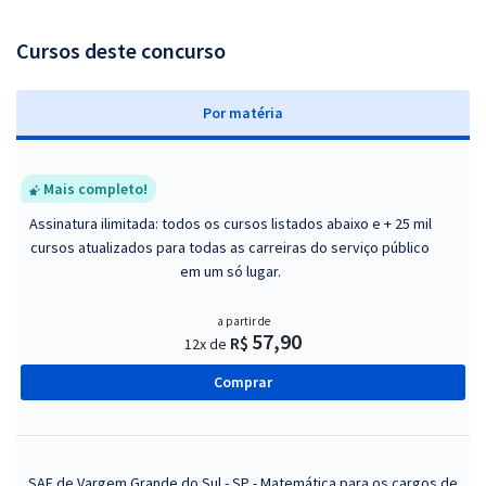
Cursos deste concurso
P
or matéria
Mais completo!
Assinatura ilimitada: todos os cursos listados abaixo e + 25 mil
cursos atualizados para todas as carreiras do serviço público
em um só lugar.
a partir de
57,90
R$
12x de
Comprar
SAE de Vargem Grande do Sul - SP - Matemática para os cargos de