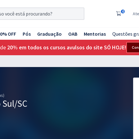
0
At
20% OFF
Pós
Graduação
OAB
Mentorias
Questões gr
 de
20% em todos os cursos avulsos do site SÓ HOJE!
Con
as)
 Sul/SC