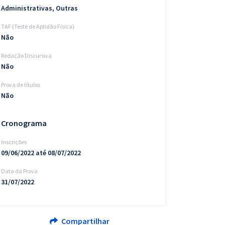
Administrativas, Outras
TAF (Teste de Aptidão Física)
Não
Redação Discursiva
Não
Prova de títulos
Não
Cronograma
Inscrições
09/06/2022 até 08/07/2022
Data da Prova
31/07/2022
Compartilhar