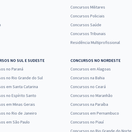
Concursos Militares
Concursos Policiais
n
Concursos Saúde
Concursos Tribunais
Residência Multiprofissional
SOS NO SUL E SUDESTE
CONCURSOS NO NORDESTE
sos no Paraná
Concursos em Alagoas
os no Rio Grande do Sul
Concursos na Bahia
os em Santa Catarina
Concursos no Ceará
os no Espírito Santo
Concursos no Maranhão
sos em Minas Gerais
Concursos na Paraíba
os no Rio de Janeiro
Concursos em Pernambuco
sos em São Paulo
Concursos no Piauí
Concursos no Rio Grande do Norte