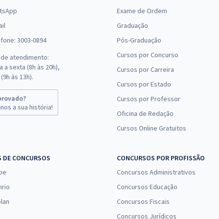
tsApp
Exame de Ordem
il
Graduação
efone: 3003-0894
Pós-Graduação
Cursos por Concurso
 de atendimento:
 a sexta (8h às 20h),
Cursos por Carreira
(9h às 13h).
Cursos por Estado
provado?
Cursos por Professor
nos a sua história!
Oficina de Redação
Cursos Online Gratuitos
S DE CONCURSOS
CONCURSOS POR PROFISSÃO
pe
Concursos Administrativos
nrio
Concursos Educação
lan
Concursos Fiscais
Concursos Jurídicos