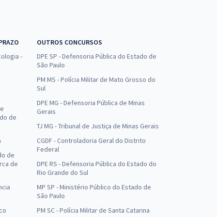
 PRAZO
OUTROS CONCURSOS
ologia -
DPE SP - Defensoria Pública do Estado de
São Paulo
PM MS - Polícia Militar de Mato Grosso do
Sul
DPE MG - Defensoria Pública de Minas
de
Gerais
ado de
TJ MG - Tribunal de Justiça de Minas Gerais
a
CGDF - Controladoria Geral do Distrito
Federal
do de
arca de
DPE RS - Defensoria Pública do Estado do
Rio Grande do Sul
ncia
MP SP - Ministério Público do Estado de
São Paulo
uco
PM SC - Polícia Militar de Santa Catarina