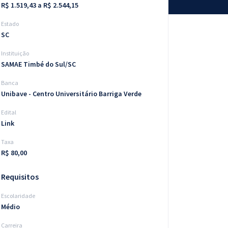
R$ 1.519,43 a R$ 2.544,15
Estado
SC
Instituição
SAMAE Timbé do Sul/SC
Banca
Unibave - Centro Universitário Barriga Verde
Edital
Link
Taxa
R$ 80,00
Requisitos
Escolaridade
Médio
Carreira