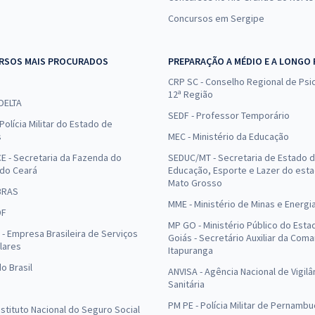
Concursos em Sergipe
RSOS MAIS PROCURADOS
PREPARAÇÃO A MÉDIO E A LONGO
CRP SC - Conselho Regional de Psic
12ª Região
 DELTA
SEDF - Professor Temporário
Polícia Militar do Estado de
s
MEC - Ministério da Educação
E - Secretaria da Fazenda do
SEDUC/MT - Secretaria de Estado 
 do Ceará
Educação, Esporte e Lazer do est
Mato Grosso
BRAS
MME - Ministério de Minas e Energi
DF
MP GO - Ministério Público do Esta
- Empresa Brasileira de Serviços
Goiás - Secretário Auxiliar da Com
lares
Itapuranga
o Brasil
ANVISA - Agência Nacional de Vigilâ
Sanitária
PM PE - Polícia Militar de Pernamb
Instituto Nacional do Seguro Social