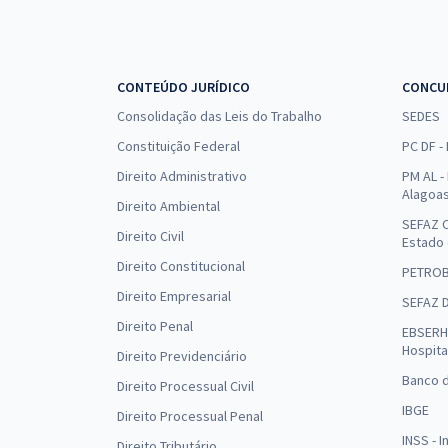
CONTEÚDO JURÍDICO
CONCU
Consolidação das Leis do Trabalho
SEDES
Constituição Federal
PC DF -
Direito Administrativo
PM AL - 
Alagoa
Direito Ambiental
SEFAZ C
Direito Civil
Estado
Direito Constitucional
PETRO
Direito Empresarial
SEFAZ 
Direito Penal
EBSERH 
Hospita
Direito Previdenciário
Banco d
Direito Processual Civil
IBGE
Direito Processual Penal
INSS - 
Direito Tributário