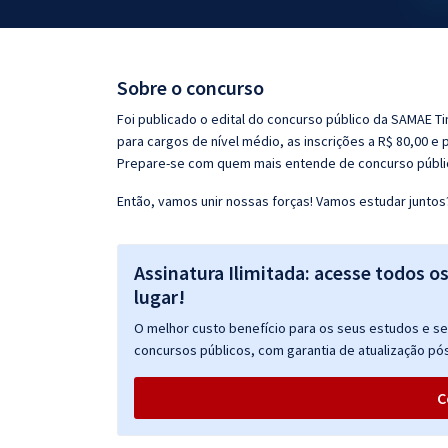
Pós
Graduação
Sobre o concurso
OAB
Foi publicado o edital do concurso público da SAMAE T
para cargos de nível médio, as inscrições a R$ 80,00 e 
Mentorias
Prepare-se com quem mais entende de concurso públi
Então, vamos unir nossas forças! Vamos estudar juntos
Questões grátis
Conteúdo gratuito
Assinatura Ilimitada: acesse todos o
Blog
lugar!
Aprovados
O melhor custo benefício para os seus estudos e seu
concursos públicos, com garantia de atualização pós
Atendimento
C