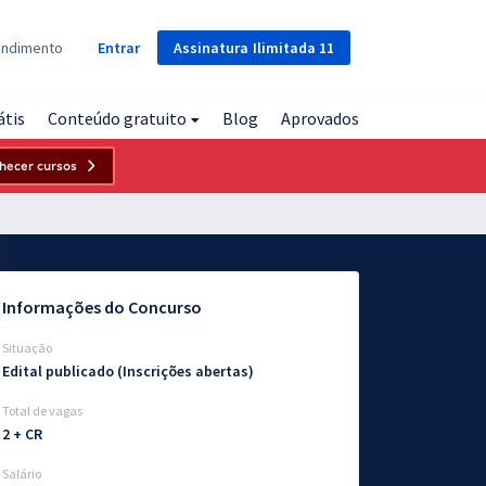
Assinatura
Ilimitada
11
endimento
Entrar
átis
Conteúdo gratuito
Blog
Aprovados
hecer cursos
Informações do Concurso
Situação
Edital publicado (Inscrições abertas)
Total de vagas
2 + CR
Salário