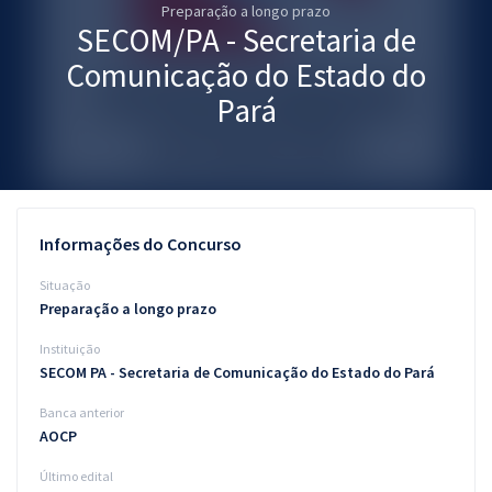
Preparação a longo prazo
Pós
SECOM/PA - Secretaria de
Graduação
Comunicação do Estado do
Pará
OAB
Mentorias
Questões grátis
Informações do Concurso
Conteúdo gratuito
Situação
Preparação a longo prazo
Blog
Instituição
Aprovados
SECOM PA - Secretaria de Comunicação do Estado do Pará
Banca anterior
Atendimento
AOCP
Último edital