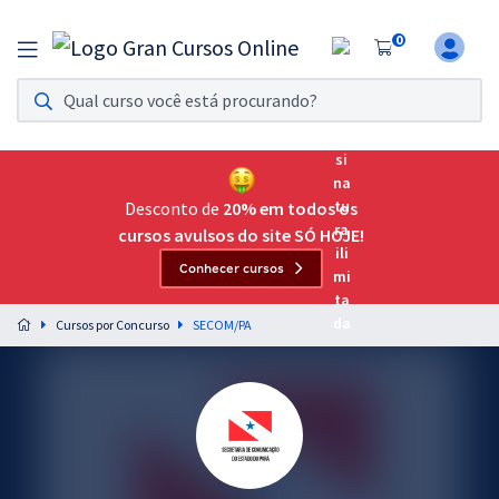
0
Assinatura Ilimitada 11
Acesso a todos os cursos. Teste grátis por 7 dias!
Assinatura OAB Até Passar
Acesso ilimitado a toda preparação para o Exame da
Desconto de
20% em todos os
Ordem, até você passar!
cursos avulsos do site SÓ HOJE!
Conhecer cursos
Residências Multiprofissionais
Preparação completa e intensiva para as principais
Cursos por Concurso
SECOM/PA
residências em saúde do Brasil
Concursos
Assinatura Ilimitada
Cursos 20% OFF