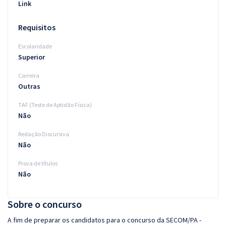
Link
Requisitos
Escolaridade
Superior
Carreira
Outras
TAF (Teste de Aptidão Física)
Não
Redação Discursiva
Não
Prova de títulos
Não
Sobre o concurso
A fim de preparar os candidatos para o concurso da SECOM/PA -