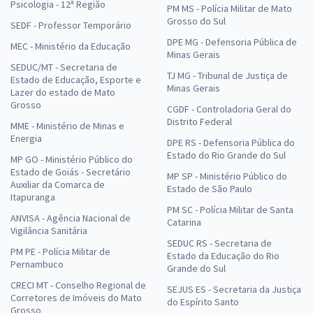
Psicologia - 12ª Região
PM MS - Polícia Militar de Mato
Grosso do Sul
SEDF - Professor Temporário
DPE MG - Defensoria Pública de
MEC - Ministério da Educação
Minas Gerais
SEDUC/MT - Secretaria de
TJ MG - Tribunal de Justiça de
Estado de Educação, Esporte e
Minas Gerais
Lazer do estado de Mato
Grosso
CGDF - Controladoria Geral do
Distrito Federal
MME - Ministério de Minas e
Energia
DPE RS - Defensoria Pública do
Estado do Rio Grande do Sul
MP GO - Ministério Público do
Estado de Goiás - Secretário
MP SP - Ministério Público do
Auxiliar da Comarca de
Estado de São Paulo
Itapuranga
PM SC - Polícia Militar de Santa
ANVISA - Agência Nacional de
Catarina
Vigilância Sanitária
SEDUC RS - Secretaria de
PM PE - Polícia Militar de
Estado da Educação do Rio
Pernambuco
Grande do Sul
CRECI MT - Conselho Regional de
SEJUS ES - Secretaria da Justiça
Corretores de Imóveis do Mato
do Espírito Santo
Grosso