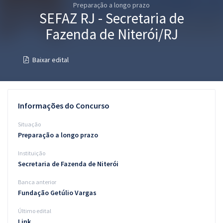
Preparação a longo prazo
Pós
SEFAZ RJ - Secretaria de
Graduação
Fazenda de Niterói/RJ
OAB
Baixar edital
Mentorias
Questões grátis
Informações do Concurso
Conteúdo gratuito
Situação
Preparação a longo prazo
Blog
Instituição
Aprovados
Secretaria de Fazenda de Niterói
Banca anterior
Atendimento
Fundação Getúlio Vargas
Último edital
Link