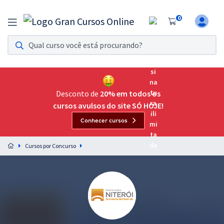
0
Assinatura Ilimitada 11
Acesso a todos os cursos. Teste grátis por 7 dias!
Assinatura OAB Até Passar
Acesso ilimitado a toda preparação para o Exame da
Desconto de
20% em todos os
Ordem, até você passar!
cursos avulsos do site SÓ HOJE!
Conhecer cursos
Residências Multiprofissionais
Preparação completa e intensiva para as principais
Cursos por Concurso
residências em saúde do Brasil
Concursos
Assinatura Ilimitada
Cursos 20% OFF