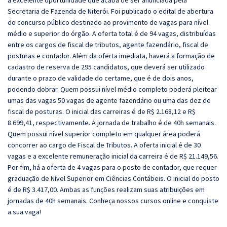
a excelente oportunidade que acaba de ser anunciada pela
Secretaria de Fazenda de Niterói. Foi publicado o edital de abertura
do concurso público destinado ao provimento de vagas para nível
médio e superior do órgão. A oferta total é de 94 vagas, distribuídas
entre os cargos de fiscal de tributos, agente fazendário, fiscal de
posturas e contador. Além da oferta imediata, haverá a formação de
cadastro de reserva de 295 candidatos, que deverá ser utilizado
durante o prazo de validade do certame, que é de dois anos,
podendo dobrar. Quem possui nível médio completo poderá pleitear
umas das vagas 50 vagas de agente fazendário ou uma das dez de
fiscal de posturas. O inicial das carreiras é de R$ 2.168,12 e R$
8.699,41, respectivamente. A jornada de trabalho é de 40h semanais.
Quem possui nível superior completo em qualquer área poderá
concorrer ao cargo de Fiscal de Tributos. A oferta inicial é de 30
vagas e a excelente remuneração inicial da carreira é de R$ 21.149,56.
Por fim, há a oferta de 4 vagas para o posto de contador, que requer
graduação de Nível Superior em Ciências Contábeis. O inicial do posto
é de R$ 3.417,00. Ambas as funções realizam suas atribuições em
jornadas de 40h semanais. Conheça nossos cursos online e conquiste
a sua vaga!