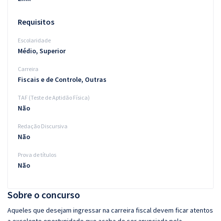
Requisitos
Escolaridade
Médio, Superior
Carreira
Fiscais e de Controle, Outras
TAF (Teste de Aptidão Física)
Não
Redação Discursiva
Não
Prova de títulos
Não
Sobre o concurso
Aqueles que desejam ingressar na carreira fiscal devem ficar atentos