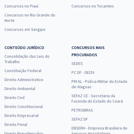
Concursos no Piauí
Concursos no Tocantins
Concursos no Rio Grande do
Norte
Concursos em Sergipe
CONTEÚDO JURÍDICO
CONCURSOS MAIS
PROCURADOS
Consolidação das Leis do
Trabalho
SEDES
Constituição Federal
PC DF - DELTA
Direito Administrativo
PM AL - Polícia Militar do Estado
de Alagoas
Direito Ambiental
SEFAZ CE - Secretaria da
Direito Civil
Fazenda do Estado do Ceará
Direito Constitucional
PETROBRAS
Direito Empresarial
SEFAZ DF
Direito Penal
EBSERH - Empresa Brasileira de
Direito Previdenciário
Serviços Hospitalares