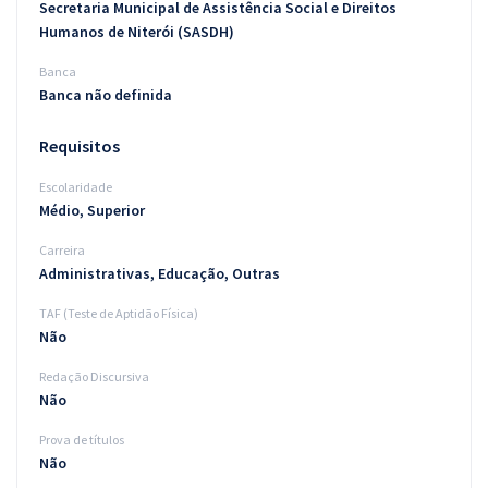
Secretaria Municipal de Assistência Social e Direitos
Humanos de Niterói (SASDH)
Banca
Banca não definida
Requisitos
Escolaridade
Médio, Superior
Carreira
Administrativas, Educação, Outras
TAF (Teste de Aptidão Física)
Não
Redação Discursiva
Não
Prova de títulos
Não