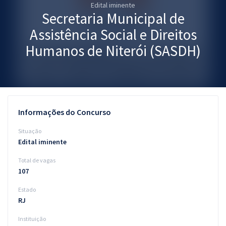
Edital iminente
Pós
Secretaria Municipal de
Graduação
Assistência Social e Direitos
Humanos de Niterói (SASDH)
OAB
Mentorias
Questões grátis
Informações do Concurso
Conteúdo gratuito
Situação
Edital iminente
Blog
Total de vagas
Aprovados
107
Estado
Atendimento
RJ
Instituição