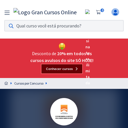
0
Assinatura Ilimitada 11
Acesso a todos os cursos. Teste grátis por 7 dias!
Assinatura OAB Até Passar
Acesso ilimitado a toda preparação para o Exame da
Desconto de
20% em todos os
Ordem, até você passar!
cursos avulsos do site SÓ HOJE!
Conhecer cursos
Residências Multiprofissionais
Preparação completa e intensiva para as principais
Cursos por Concurso
residências em saúde do Brasil
Concursos
Assinatura Ilimitada
Cursos 20% OFF