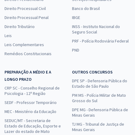
Direito Processual Civil
Banco do Brasil
Direito Processual Penal
IBGE
Direito Tributário
INSS - Instituto Nacional do
Seguro Social
Leis
PRF - Polícia Rodoviária Federal
Leis Complementares
PND
Remédios Constitucionais
PREPARAÇÃO A MÉDIO E A
OUTROS CONCURSOS
LONGO PRAZO
DPE SP - Defensoria Pública do
Estado de São Paulo
CRP SC - Conselho Regional de
Psicologia - 12ª Região
PM MS - Polícia Militar de Mato
Grosso do Sul
SEDF - Professor Temporário
DPE MG - Defensoria Pública de
MEC - Ministério da Educação
Minas Gerais
SEDUC/MT - Secretaria de
TJ MG - Tribunal de Justiça de
Estado de Educação, Esporte e
Minas Gerais
Lazer do estado de Mato