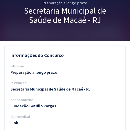
Preparação a longo prazo
Pós
Secretaria Municipal de
Graduação
Saúde de Macaé - RJ
OAB
Mentorias
Informações do Concurso
Questões grátis
Situação
Conteúdo gratuito
Preparação a longo prazo
Instituição
Blog
Secretaria Municipal de Saúde de Macaé - RJ
Aprovados
Banca anterior
Fundação Getúlio Vargas
Atendimento
Último edital
Link