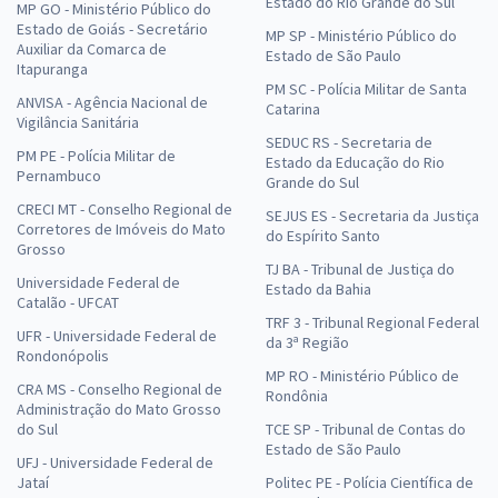
Estado do Rio Grande do Sul
MP GO - Ministério Público do
Estado de Goiás - Secretário
MP SP - Ministério Público do
Auxiliar da Comarca de
Estado de São Paulo
Itapuranga
PM SC - Polícia Militar de Santa
ANVISA - Agência Nacional de
Catarina
Vigilância Sanitária
SEDUC RS - Secretaria de
PM PE - Polícia Militar de
Estado da Educação do Rio
Pernambuco
Grande do Sul
CRECI MT - Conselho Regional de
SEJUS ES - Secretaria da Justiça
Corretores de Imóveis do Mato
do Espírito Santo
Grosso
TJ BA - Tribunal de Justiça do
Universidade Federal de
Estado da Bahia
Catalão - UFCAT
TRF 3 - Tribunal Regional Federal
UFR - Universidade Federal de
da 3ª Região
Rondonópolis
MP RO - Ministério Público de
CRA MS - Conselho Regional de
Rondônia
Administração do Mato Grosso
do Sul
TCE SP - Tribunal de Contas do
Estado de São Paulo
UFJ - Universidade Federal de
Jataí
Politec PE - Polícia Científica de