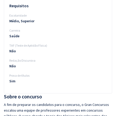
Requisitos
Escolaridade
Médio, Superior
Carreira
Saúde
TAF (Teste de Aptidão Física)
Não
Redação Discursiva
Não
Prova de títulos
Sim
Sobre o concurso
A fim de preparar os candidatos para o concurso, o Gran Concursos
escalou uma equipe de professores experientes em concursos