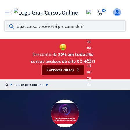
0
Assinatura Ilimitada 11
Acesso a todos os cursos. Teste grátis por 7 dias!
Assinatura OAB Até Passar
Acesso ilimitado a toda preparação para o Exame da
Desconto de
20% em todos os
Ordem, até você passar!
cursos avulsos do site SÓ HOJE!
Conhecer cursos
Residências Multiprofissionais
Preparação completa e intensiva para as principais
Cursos por Concurso
residências em saúde do Brasil
Concursos
Assinatura Ilimitada
Cursos 20% OFF