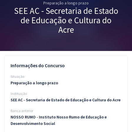
Preparação a longo prazo
Pós
SEE AC - Secretaria de Estado
Graduação
de Educação e Cultura do
Acre
OAB
Mentorias
Questões grátis
Informações do Concurso
Conteúdo gratuito
Situação
Preparação a longo prazo
Blog
Instituição
Aprovados
SEE AC - Secretaria de Estado de Educação e Cultura do Acre
Banca anterior
Atendimento
NOSSO RUMO - Instituto Nosso Rumo de Educação e
Desenvolvimento Social