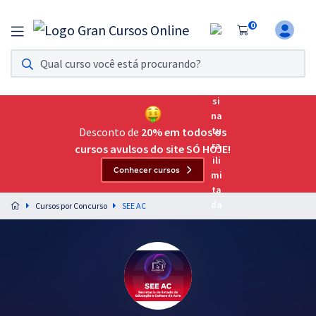
0
Assinatura Ilimitada 11
Acesso a todos os cursos. Teste grátis por 7 dias!
Assinatura OAB Até Passar
Acesso ilimitado a toda preparação para o Exame da
Desconto de
20% em todos os
Ordem, até você passar!
cursos avulsos do site SÓ HOJE!
Conhecer cursos
Residências Multiprofissionais
Preparação completa e intensiva para as principais
Cursos por Concurso
SEE AC
residências em saúde do Brasil
Concursos
Assinatura Ilimitada
Cursos 20% OFF