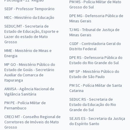
Psicologia - 12ª Região
PM MS - Polícia Militar de Mato
Grosso do Sul
SEDF - Professor Temporário
DPE MG - Defensoria Pública de
MEC - Ministério da Educação
Minas Gerais
SEDUC/MT - Secretaria de
TJ MG - Tribunal de Justiça de
Estado de Educação, Esporte e
Minas Gerais
Lazer do estado de Mato
Grosso
CGDF - Controladoria Geral do
Distrito Federal
MME - Ministério de Minas e
Energia
DPE RS - Defensoria Pública do
Estado do Rio Grande do Sul
MP GO - Ministério Público do
Estado de Goiás - Secretário
MP SP - Ministério Público do
Auxiliar da Comarca de
Estado de São Paulo
Itapuranga
PM SC - Polícia Militar de Santa
ANVISA - Agência Nacional de
Catarina
Vigilância Sanitária
SEDUC RS - Secretaria de
PM PE - Polícia Militar de
Estado da Educação do Rio
Pernambuco
Grande do Sul
CRECI MT - Conselho Regional de
SEJUS ES - Secretaria da Justiça
Corretores de Imóveis do Mato
do Espírito Santo
Grosso