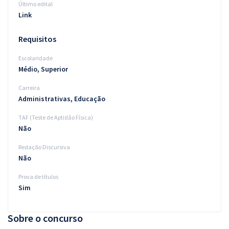
Último edital
Link
Requisitos
Escolaridade
Médio, Superior
Carreira
Administrativas, Educação
TAF (Teste de Aptidão Física)
Não
Redação Discursiva
Não
Prova de títulos
Sim
Sobre o concurso