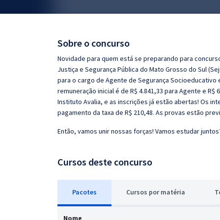
Pós
Graduação
Sobre o concurso
OAB
Novidade para quem está se preparando para concursos
Justiça e Segurança Pública do Mato Grosso do Sul (Sej
Mentorias
para o cargo de Agente de Segurança Socioeducativo e 
remuneração inicial é de R$ 4.841,33 para Agente e R$ 
Instituto Avalia, e as inscrições já estão abertas! Os 
Questões grátis
pagamento da taxa de R$ 210,48. As provas estão previ
Conteúdo gratuito
Então, vamos unir nossas forças! Vamos estudar juntos
Blog
Cursos deste concurso
Aprovados
Atendimento
Pacotes
Cursos
p
or matéria
T
Nome