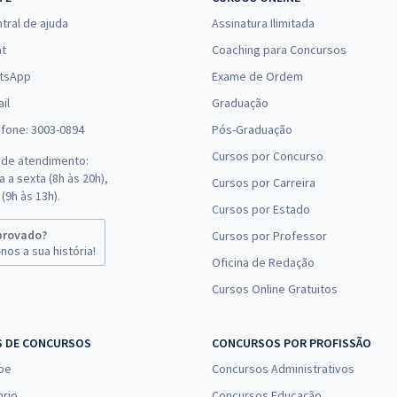
tral de ajuda
Assinatura Ilimitada
at
Coaching para Concursos
tsApp
Exame de Ordem
il
Graduação
efone: 3003-0894
Pós-Graduação
Cursos por Concurso
 de atendimento:
 a sexta (8h às 20h),
Cursos por Carreira
(9h às 13h).
Cursos por Estado
provado?
Cursos por Professor
nos a sua história!
Oficina de Redação
Cursos Online Gratuitos
S DE CONCURSOS
CONCURSOS POR PROFISSÃO
pe
Concursos Administrativos
nrio
Concursos Educação