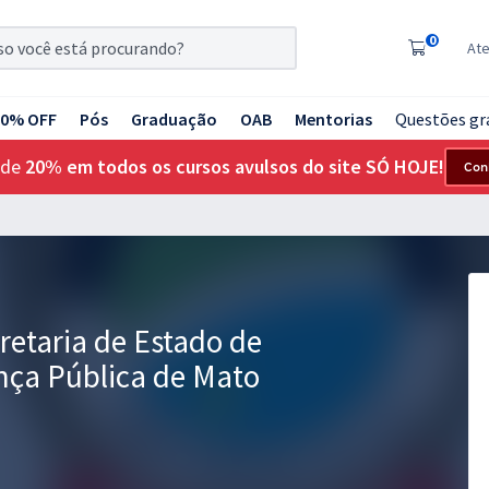
0
At
20% OFF
Pós
Graduação
OAB
Mentorias
Questões gr
 de
20% em todos os cursos avulsos do site SÓ HOJE!
Con
etaria de Estado de
nça Pública de Mato