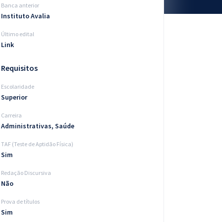
Banca anterior
Instituto Avalia
Último edital
Link
Requisitos
Escolaridade
Superior
Carreira
Administrativas, Saúde
TAF (Teste de Aptidão Física)
Sim
Redação Discursiva
Não
Prova de títulos
Sim