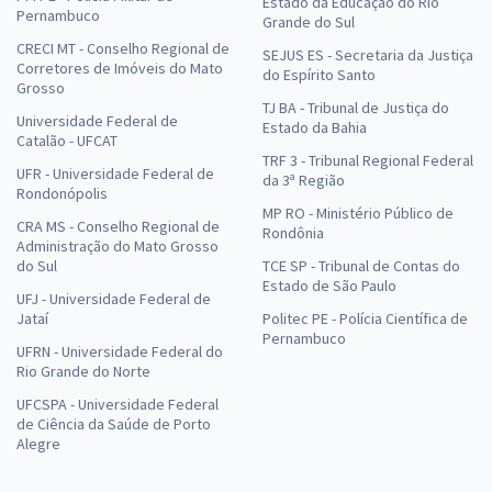
Estado da Educação do Rio
Pernambuco
Grande do Sul
CRECI MT - Conselho Regional de
SEJUS ES - Secretaria da Justiça
Corretores de Imóveis do Mato
do Espírito Santo
Grosso
TJ BA - Tribunal de Justiça do
Universidade Federal de
Estado da Bahia
Catalão - UFCAT
TRF 3 - Tribunal Regional Federal
UFR - Universidade Federal de
da 3ª Região
Rondonópolis
MP RO - Ministério Público de
CRA MS - Conselho Regional de
Rondônia
Administração do Mato Grosso
do Sul
TCE SP - Tribunal de Contas do
Estado de São Paulo
UFJ - Universidade Federal de
Jataí
Politec PE - Polícia Científica de
Pernambuco
UFRN - Universidade Federal do
Rio Grande do Norte
UFCSPA - Universidade Federal
de Ciência da Saúde de Porto
Alegre