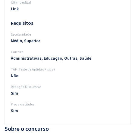
Último edital
Link
Requisitos
Escolaridade
Médio, Superior
Carreira
Administrativas, Educação, Outras, Saúde
TAF (Teste de Aptidão Física)
Não
Redação Discursiva
Sim
Prova de títulos
Sim
Sobre o concurso