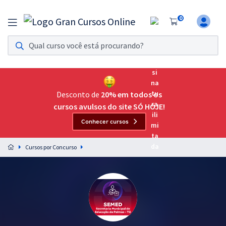
0
Assinatura Ilimitada 11
Acesso a todos os cursos. Teste grátis por 7 dias!
Assinatura OAB Até Passar
Acesso ilimitado a toda preparação para o Exame da
Desconto de
20% em todos os
Ordem, até você passar!
cursos avulsos do site SÓ HOJE!
Conhecer cursos
Residências Multiprofissionais
Preparação completa e intensiva para as principais
Cursos por Concurso
residências em saúde do Brasil
Concursos
Assinatura Ilimitada
Cursos 20% OFF