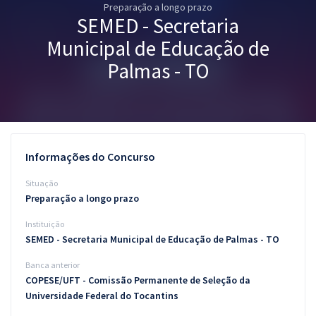
Preparação a longo prazo
Pós
SEMED - Secretaria
Graduação
Municipal de Educação de
Palmas - TO
OAB
Mentorias
Questões grátis
Informações do Concurso
Conteúdo gratuito
Situação
Preparação a longo prazo
Blog
Instituição
Aprovados
SEMED - Secretaria Municipal de Educação de Palmas - TO
Banca anterior
Atendimento
COPESE/UFT - Comissão Permanente de Seleção da
Universidade Federal do Tocantins