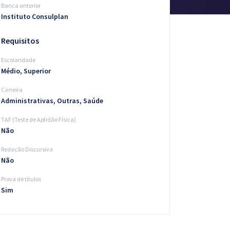
Banca anterior
Instituto Consulplan
Requisitos
Escolaridade
Médio, Superior
Carreira
Administrativas, Outras, Saúde
TAF (Teste de Aptidão Física)
Não
Redação Discursiva
Não
Prova de títulos
Sim