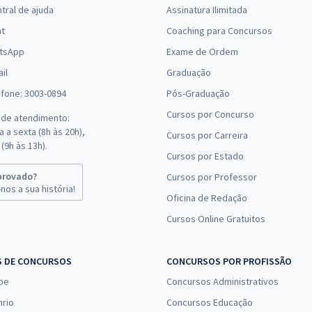
tral de ajuda
Assinatura Ilimitada
(-20%)
at
Coaching para Concursos
R$ 207,92
à vista
tsApp
Exame de Ordem
17,33
R$
ou 12x de
Comprar
il
Graduação
Economize R$ 51,98
efone: 3003-0894
Pós-Graduação
(-20%)
Cursos por Concurso
 de atendimento:
 a sexta (8h às 20h),
Cursos por Carreira
(9h às 13h).
Cursos por Estado
provado?
Cursos por Professor
nos a sua história!
Oficina de Redação
Cursos Online Gratuitos
S DE CONCURSOS
CONCURSOS POR PROFISSÃO
pe
Concursos Administrativos
nrio
Concursos Educação