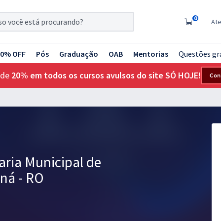
0
At
20% OFF
Pós
Graduação
OAB
Mentorias
Questões gr
 de
20% em todos os cursos avulsos do site SÓ HOJE!
Con
aria Municipal de
ná - RO