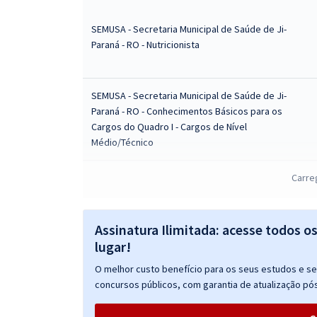
SEMUSA - Secretaria Municipal de Saúde de Ji-
Paraná - RO - Nutricionista
SEMUSA - Secretaria Municipal de Saúde de Ji-
Paraná - RO - Conhecimentos Básicos para os
Cargos do Quadro I - Cargos de Nível
Médio/Técnico
Carre
SEMUSA - Secretaria Municipal de Saúde de Ji-
Paraná - RO - Agente Comunitário de Saúde - 1° e
2° Distrito
Assinatura Ilimitada: acesse todos o
lugar!
O melhor custo benefício para os seus estudos e seu
SEMUSA - Secretaria Municipal de Saúde de Ji-
concursos públicos, com garantia de atualização pós
Paraná - RO - Fiscal Sanitário