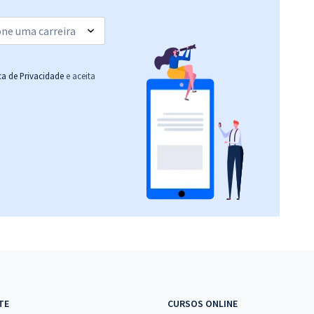
(-20%)
R$ 354,24
à vista
29,52
R$
ou 12x de
Comprar
Economize R$ 88,56
ica de Privacidade
e aceita
(-20%)
R$ 399,92
à vista
33,33
R$
ou 12x de
Comprar
Economize R$ 99,98
(-20%)
R$ 479,92
à vista
39,99
R$
ou 12x de
Comprar
Economize R$ 119,98
(-20%)
R$ 287,92
à vista
23,99
R$
ou 12x de
Comprar
TE
CURSOS ONLINE
Economize R$ 71,98