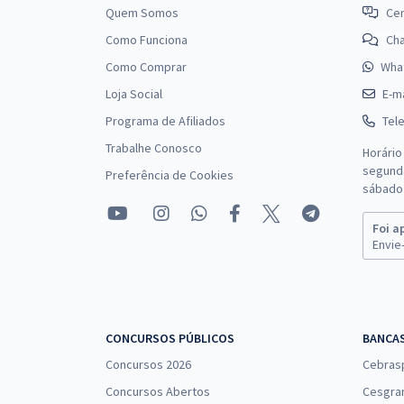
Cargo de Nutricionista
Quem Somos
Cen
Como Funciona
Ch
Como Comprar
Wha
SEMUSA - Secretaria Municipal de Saúde de Ji-
Paraná - RO - Conhecimentos Específicos para o
Loja Social
E-ma
Cargo de Fisioterapia
Programa de Afiliados
Tel
Trabalhe Conosco
Horário
segunda
Preferência de Cookies
sábado 
Foi a
Envie-
CONCURSOS PÚBLICOS
BANCA
Concursos 2026
Cebras
Concursos Abertos
Cesgra