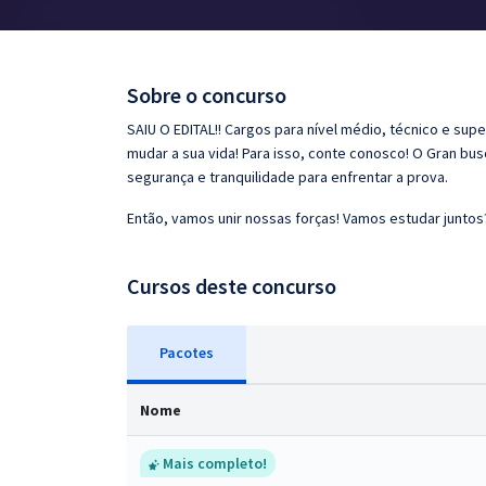
Pós
Graduação
Sobre o concurso
OAB
SAIU O EDITAL!! Cargos para nível médio, técnico e supe
mudar a sua vida! Para isso, conte conosco! O Gran bu
Mentorias
segurança e tranquilidade para enfrentar a prova.
Então, vamos unir nossas forças! Vamos estudar juntos
Questões grátis
Conteúdo gratuito
Cursos deste concurso
Blog
Pacotes
Aprovados
Nome
Atendimento
Mais completo!