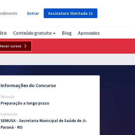
Assinatura
Ilimitada
11
endimento
Entrar
átis
Conteúdo gratuito
Blog
Aprovados
hecer cursos
Informações do Concurso
Situação
Preparação a longo prazo
Instituição
SEMUSA - Secretaria Municipal de Saúde de Ji-
Paraná - RO