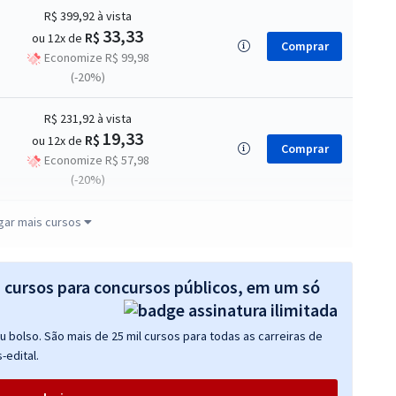
R$ 399,92
à vista
33,33
R$
ou 12x de
Comprar
Economize R$ 99,98
(-20%)
R$ 231,92
à vista
19,33
R$
ou 12x de
Comprar
Economize R$ 57,98
(-20%)
R$ 306,24
à vista
gar mais cursos
25,52
R$
ou 12x de
Comprar
Economize R$ 76,56
(-20%)
s cursos para concursos públicos, em um só
R$ 306,24
à vista
 bolso. São mais de 25 mil cursos para todas as carreiras de
25,52
R$
ou 12x de
Comprar
-edital.
Economize R$ 76,56
(-20%)