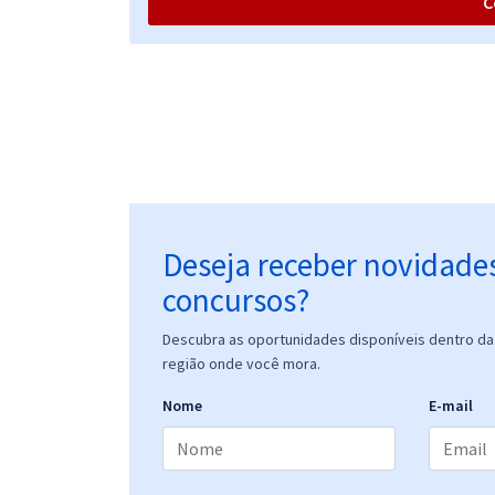
C
SEMUSA - Secretaria Municipal de Saúde de Ji-
Paraná - RO - Fisioterapia
SEMUSA - Secretaria Municipal de Saúde de Ji-
Paraná - RO - Agente de Controle de Endemias
Deseja receber novidade
concursos?
SEMUSA - Secretaria Municipal de Saúde de Ji-
Descubra as oportunidades disponíveis dentro da 
Paraná - RO - Agente Administrativo
região onde você mora.
Nome
E-mail
SEMUSA - Secretaria Municipal de Saúde de Ji-
Paraná - RO - Odontólogo