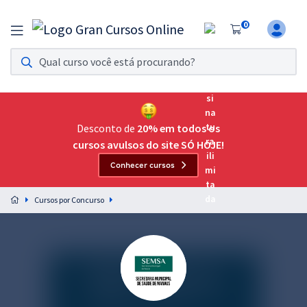
0
Assinatura Ilimitada 11
Acesso a todos os cursos. Teste grátis por 7 dias!
Assinatura OAB Até Passar
Acesso ilimitado a toda preparação para o Exame da
Desconto de
20% em todos os
Ordem, até você passar!
cursos avulsos do site SÓ HOJE!
Conhecer cursos
Residências Multiprofissionais
Preparação completa e intensiva para as principais
Cursos por Concurso
residências em saúde do Brasil
Concursos
Assinatura Ilimitada
Cursos 20% OFF