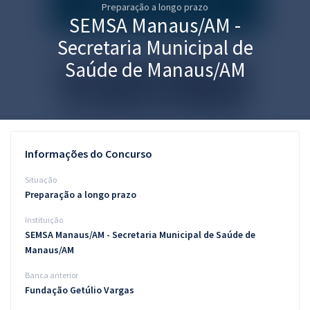
Preparação a longo prazo
Pós
SEMSA Manaus/AM -
Graduação
Secretaria Municipal de
Saúde de Manaus/AM
OAB
Mentorias
Questões grátis
Informações do Concurso
Conteúdo gratuito
Situação
Preparação a longo prazo
Blog
Instituição
Aprovados
SEMSA Manaus/AM - Secretaria Municipal de Saúde de
Manaus/AM
Atendimento
Banca anterior
Fundação Getúlio Vargas