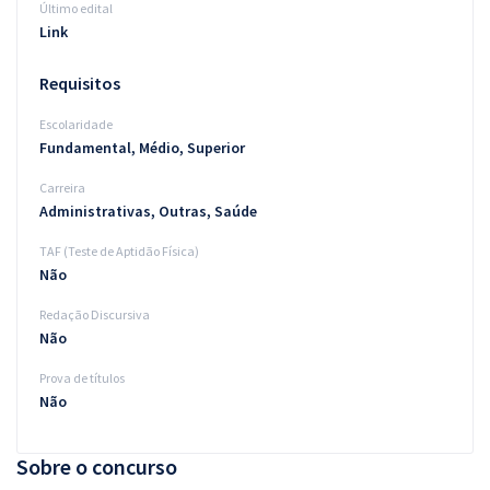
Último edital
Link
Requisitos
Escolaridade
Fundamental, Médio, Superior
Carreira
Administrativas, Outras, Saúde
TAF (Teste de Aptidão Física)
Não
Redação Discursiva
Não
Prova de títulos
Não
Sobre o concurso