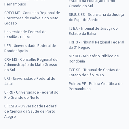
Estado da Educação do Rio
Pernambuco
Grande do Sul
CRECI MT - Conselho Regional de
SEJUS ES - Secretaria da Justiça
Corretores de Imóveis do Mato
do Espírito Santo
Grosso
TJ BA - Tribunal de Justiça do
Universidade Federal de
Estado da Bahia
Catalão - UFCAT
TRF 3 - Tribunal Regional Federal
UFR - Universidade Federal de
da 3ª Região
Rondonópolis
MP RO - Ministério Público de
CRA MS - Conselho Regional de
Rondônia
Administração do Mato Grosso
do Sul
TCE SP - Tribunal de Contas do
Estado de São Paulo
UFJ - Universidade Federal de
Jataí
Politec PE - Polícia Científica de
Pernambuco
UFRN - Universidade Federal do
Rio Grande do Norte
UFCSPA - Universidade Federal
de Ciência da Saúde de Porto
Alegre