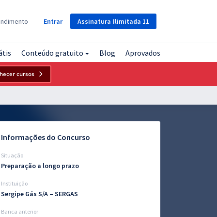
Assinatura
Ilimitada
11
endimento
Entrar
átis
Conteúdo gratuito
Blog
Aprovados
hecer cursos
Informações do Concurso
Situação
Preparação a longo prazo
Instituição
Sergipe Gás S/A – SERGAS
Banca anterior