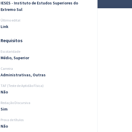
IESES - Instituto de Estudos Superiores do
Extremo Sul
Último edital
Link
Requisitos
Escolaridade
Médio, Superior
Carreira
Administrativas, Outras
TAF (Teste de Aptidão Física)
Não
Redação Discursiva
Sim
Prova de títulos
Não