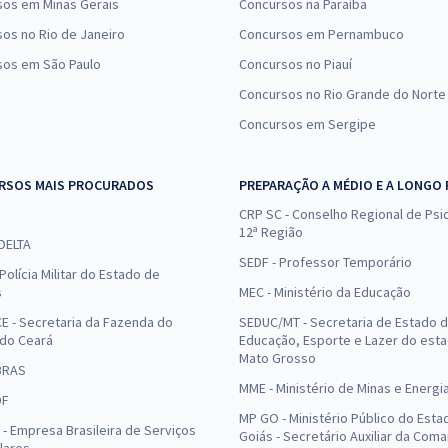
sos em Minas Gerais
Concursos na Paraíba
os no Rio de Janeiro
Concursos em Pernambuco
sos em São Paulo
Concursos no Piauí
Concursos no Rio Grande do Norte
Concursos em Sergipe
RSOS MAIS PROCURADOS
PREPARAÇÃO A MÉDIO E A LONGO
CRP SC - Conselho Regional de Psic
12ª Região
 DELTA
SEDF - Professor Temporário
Polícia Militar do Estado de
s
MEC - Ministério da Educação
E - Secretaria da Fazenda do
SEDUC/MT - Secretaria de Estado 
 do Ceará
Educação, Esporte e Lazer do est
Mato Grosso
BRAS
MME - Ministério de Minas e Energi
DF
MP GO - Ministério Público do Esta
- Empresa Brasileira de Serviços
Goiás - Secretário Auxiliar da Com