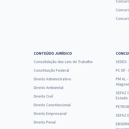
Concur
Concurs
Concur
CONTEÚDO JURÍDICO
CONCU
Consolidação das Leis do Trabalho
SEDES
Constituição Federal
PC DF -
Direito Administrativo
PM AL - 
Alagoa
Direito Ambiental
SEFAZ C
Direito Civil
Estado
Direito Constitucional
PETRO
Direito Empresarial
SEFAZ 
Direito Penal
EBSERH 