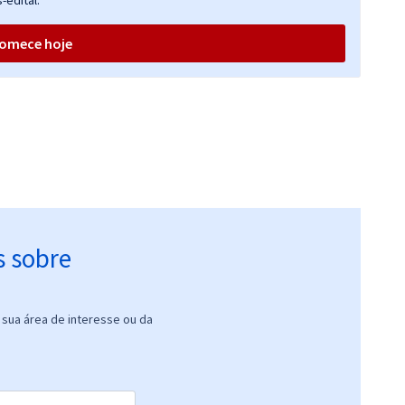
-edital.
omece hoje
s sobre
sua área de interesse ou da