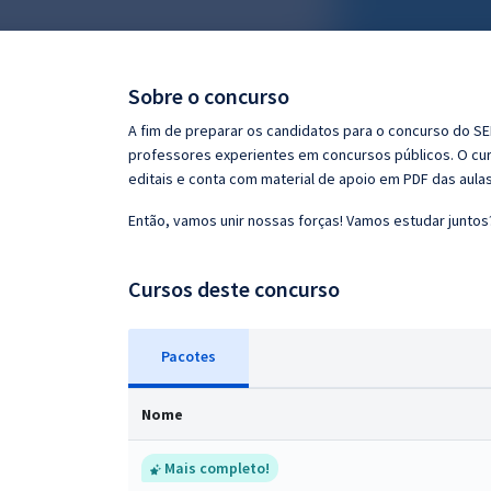
Pós
Graduação
Sobre o concurso
OAB
A fim de preparar os candidatos para o concurso do S
professores experientes em concursos públicos. O cur
Mentorias
editais e conta com material de apoio em PDF das aula
Então, vamos unir nossas forças! Vamos estudar juntos
Questões grátis
Conteúdo gratuito
Cursos deste concurso
Blog
Pacotes
Aprovados
Nome
Atendimento
Mais completo!