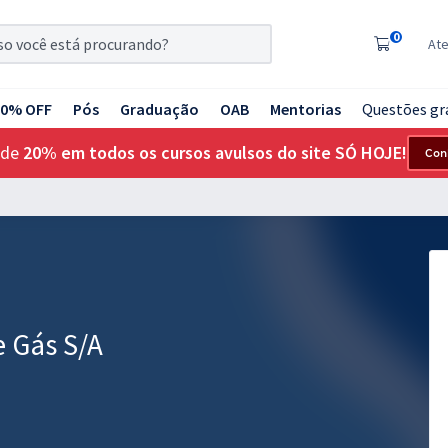
0
At
20% OFF
Pós
Graduação
OAB
Mentorias
Questões gr
 de
20% em todos os cursos avulsos do site SÓ HOJE!
Con
e Gás S/A