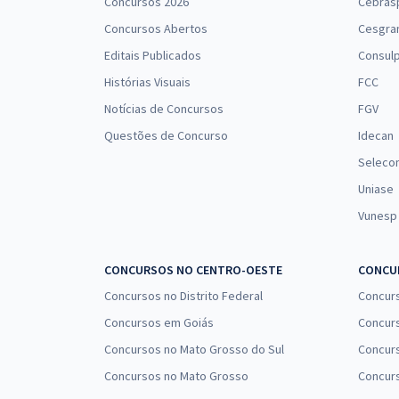
Concursos 2026
Cebras
Concursos Abertos
Cesgra
Editais Publicados
Consulp
Histórias Visuais
FCC
Notícias de Concursos
FGV
Questões de Concurso
Idecan
Seleco
Uniase
Vunesp
CONCURSOS NO CENTRO-OESTE
CONCUR
Concursos no Distrito Federal
Concur
Concursos em Goiás
Concurs
Concursos no Mato Grosso do Sul
Concurs
Concursos no Mato Grosso
Concurs