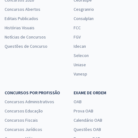
Concursos 2026
Cebraspe
Concursos Abertos
Cesgranrio
Editais Publicados
Consulplan
Histórias Visuais
FCC
Notícias de Concursos
FGV
Questões de Concurso
Idecan
Selecon
Uniase
Vunesp
CONCURSOS POR PROFISSÃO
EXAME DE ORDEM
Concursos Administrativos
OAB
Concursos Educação
Prova OAB
Concursos Fiscais
Calendário OAB
Concursos Jurídicos
Questões OAB