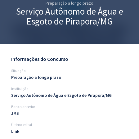
Preparação a longo prazo
Pós
Serviço Autônomo de Água e
Graduação
Esgoto de Pirapora/MG
OAB
Mentorias
Informações do Concurso
Questões grátis
Situação
Conteúdo gratuito
Preparação a longo prazo
Instituição
Blog
Serviço Autônomo de Água e Esgoto de Pirapora/MG
Aprovados
Banca anterior
JMS
Atendimento
Último edital
Link