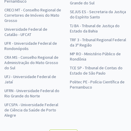
Pernambuco
Grande do Sul
CRECI MT - Conselho Regional de
SEJUS ES - Secretaria da Justiça
Corretores de Imóveis do Mato
do Espírito Santo
Grosso
TJ BA - Tribunal de Justiça do
Universidade Federal de
Estado da Bahia
Catalão - UFCAT
TRF 3 - Tribunal Regional Federal
UFR - Universidade Federal de
da 3ª Região
Rondonópolis
MP RO - Ministério Público de
CRA MS - Conselho Regional de
Rondônia
Administração do Mato Grosso
do Sul
TCE SP - Tribunal de Contas do
Estado de São Paulo
UFJ - Universidade Federal de
Jataí
Politec PE - Polícia Científica de
Pernambuco
UFRN - Universidade Federal do
Rio Grande do Norte
UFCSPA - Universidade Federal
de Ciência da Saúde de Porto
Alegre