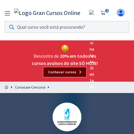
0
Assinatura Ilimitada 11
Acesso a todos os cursos. Teste grátis por 7 dias!
Assinatura OAB Até Passar
Acesso ilimitado a toda preparação para o Exame da
Desconto de
20% em todos os
Ordem, até você passar!
cursos avulsos do site SÓ HOJE!
Conhecer cursos
Residências Multiprofissionais
Preparação completa e intensiva para as principais
Cursos por Concurso
residências em saúde do Brasil
Concursos
Assinatura Ilimitada
Cursos 20% OFF