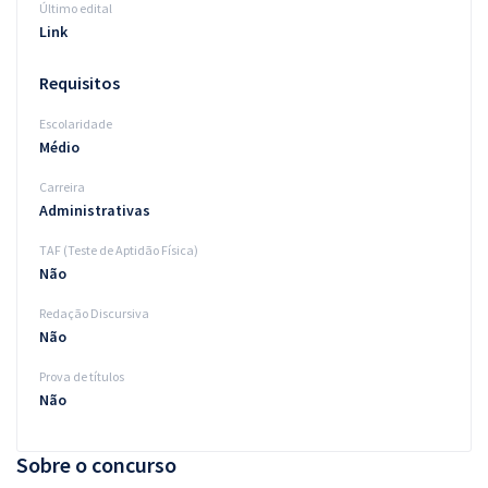
Último edital
Link
Requisitos
Escolaridade
Médio
Carreira
Administrativas
TAF (Teste de Aptidão Física)
Não
Redação Discursiva
Não
Prova de títulos
Não
Sobre o concurso