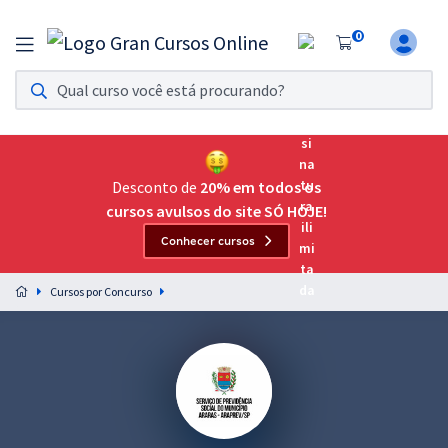
0
Assinatura Ilimitada 11
Acesso a todos os cursos. Teste grátis por 7 dias!
Assinatura OAB Até Passar
Acesso ilimitado a toda preparação para o Exame da
Desconto de
20% em todos os
Ordem, até você passar!
cursos avulsos do site SÓ HOJE!
Conhecer cursos
Residências Multiprofissionais
Preparação completa e intensiva para as principais
Cursos por Concurso
residências em saúde do Brasil
Concursos
Assinatura Ilimitada
Cursos 20% OFF