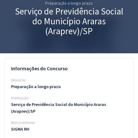
Preparação a longo prazo
Pós
Serviço de Previdência Social
Graduação
do Município Araras
(Araprev)/SP
OAB
Mentorias
Questões grátis
Informações do Concurso
Conteúdo gratuito
Situação
Preparação a longo prazo
Blog
Instituição
Aprovados
Serviço de Previdência Social do Município Araras
(Araprev)/SP
Atendimento
Banca anterior
SIGMA RH