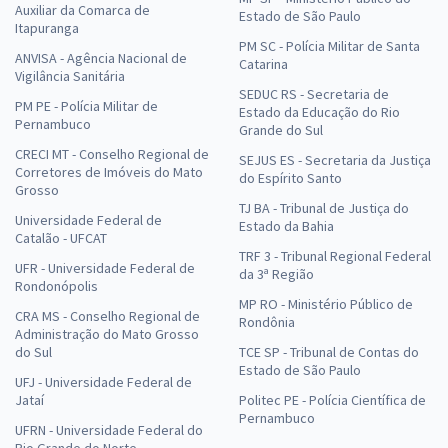
Auxiliar da Comarca de
Estado de São Paulo
Itapuranga
PM SC - Polícia Militar de Santa
ANVISA - Agência Nacional de
Catarina
Vigilância Sanitária
SEDUC RS - Secretaria de
PM PE - Polícia Militar de
Estado da Educação do Rio
Pernambuco
Grande do Sul
CRECI MT - Conselho Regional de
SEJUS ES - Secretaria da Justiça
Corretores de Imóveis do Mato
do Espírito Santo
Grosso
TJ BA - Tribunal de Justiça do
Universidade Federal de
Estado da Bahia
Catalão - UFCAT
TRF 3 - Tribunal Regional Federal
UFR - Universidade Federal de
da 3ª Região
Rondonópolis
MP RO - Ministério Público de
CRA MS - Conselho Regional de
Rondônia
Administração do Mato Grosso
do Sul
TCE SP - Tribunal de Contas do
Estado de São Paulo
UFJ - Universidade Federal de
Jataí
Politec PE - Polícia Científica de
Pernambuco
UFRN - Universidade Federal do