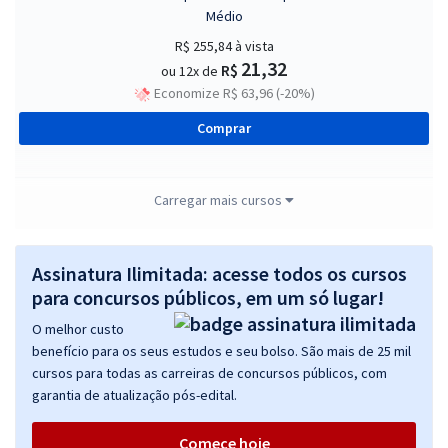
Médio
R$ 255,84
à vista
21,32
R$
ou 12x de
Economize R$ 63,96 (-20%)
Comprar
Carregar mais cursos
SES MS - Secretaria de Saúde do Estado do Mato Grosso do Sul -
Gestor de Serviços de Saúde - Administração
Assinatura Ilimitada: acesse todos os cursos
R$ 439,04
à vista
36,59
para concursos públicos, em um só lugar!
R$
ou 12x de
Economize R$ 109,76 (-20%)
O melhor custo
benefício para os seus estudos e seu bolso. São mais de 25 mil
Comprar
cursos para todas as carreiras de concursos públicos, com
garantia de atualização pós-edital.
Comece hoje