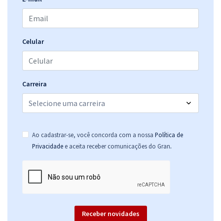
SES MS - Secretaria de Saúde do Estado do Mato Grosso do Sul -
Auditor de Serviços de Saúde - Administrador
R$ 439,04
à vista
36,59
R$
ou 12x de
Celular
Economize R$ 109,76 (-20%)
Comprar
Carreira
SES MS - Secretaria de Saúde do Estado do Mato Grosso do Sul -
Conhecimentos Específicos Para Gestor de Serviços de Saúde -
Ao cadastrar-se, você concorda com a nossa
Política de
Administração
.
Privacidade
e aceita receber comunicações do Gran
R$ 279,12
à vista
23,26
R$
ou 12x de
Economize R$ 69,78 (-20%)
Comprar
Receber novidades