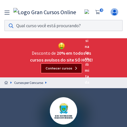
0
Assinatura Ilimitada 11
Acesso a todos os cursos. Teste grátis por 7 dias!
Assinatura OAB Até Passar
Acesso ilimitado a toda preparação para o Exame da
Desconto de
20% em todos os
Ordem, até você passar!
cursos avulsos do site SÓ HOJE!
Conhecer cursos
Residências Multiprofissionais
Preparação completa e intensiva para as principais
Cursos por Concurso
residências em saúde do Brasil
Concursos
Assinatura Ilimitada
Cursos 20% OFF