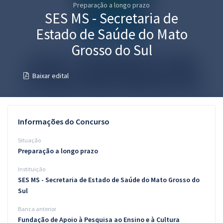
Preparação a longo prazo
Pós
SES MS - Secretaria de
Graduação
Estado de Saúde do Mato
Grosso do Sul
OAB
Baixar edital
Mentorias
Questões grátis
Informações do Concurso
Conteúdo gratuito
Situação
Blog
Preparação a longo prazo
Aprovados
Instituição
SES MS - Secretaria de Estado de Saúde do Mato Grosso do
Atendimento
Sul
Banca anterior
Fundação de Apoio à Pesquisa ao Ensino e à Cultura