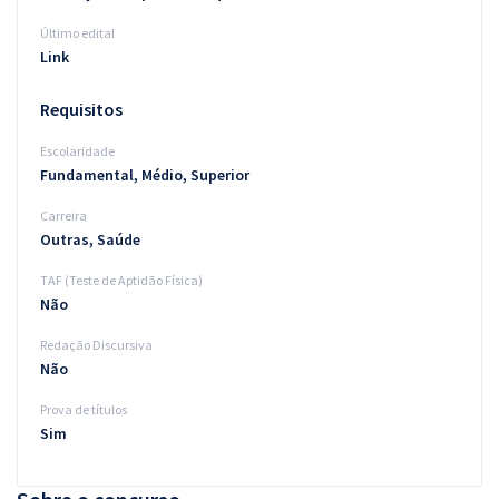
Último edital
Link
Requisitos
Escolaridade
Fundamental, Médio, Superior
Carreira
Outras, Saúde
TAF (Teste de Aptidão Física)
Não
Redação Discursiva
Não
Prova de títulos
Sim