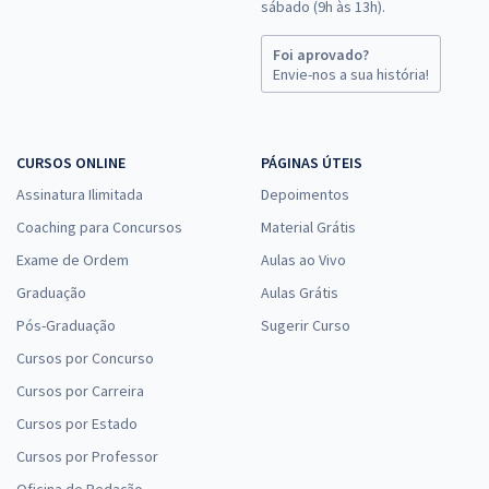
sábado (9h às 13h).
Foi aprovado?
Envie-nos a sua história!
SES MS - Secretaria de Saúde do Estado do Mato Grosso do Sul -
Conhecimentos Específicos Para Auditor de Serviços de Saúde -
Administrador
CURSOS ONLINE
PÁGINAS ÚTEIS
R$ 359,12
à vista
29,93
Assinatura Ilimitada
Depoimentos
R$
ou 12x de
Economize R$ 89,78 (-20%)
Coaching para Concursos
Material Grátis
Exame de Ordem
Aulas ao Vivo
Comprar
Graduação
Aulas Grátis
Pós-Graduação
Sugerir Curso
Cursos por Concurso
Cursos por Carreira
Cursos por Estado
Cursos por Professor