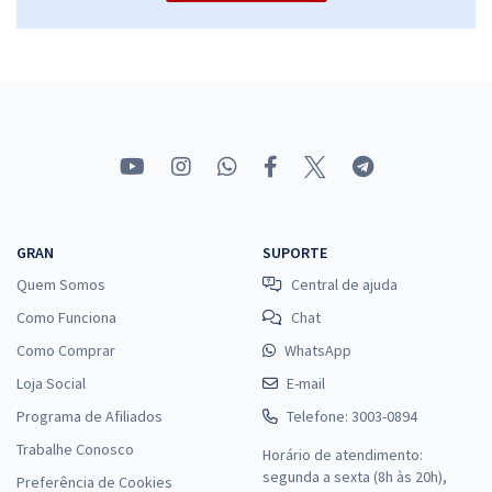
SES MS - Secretaria de Saúde do Estado do Mato Grosso do Sul -
Conhecimentos Específicos Para Auditor de Serviços de Saúde -
Contador
R$ 279,12
à vista
23,26
R$
ou 12x de
Economize R$ 69,78 (-20%)
Comprar
GRAN
SUPORTE
Quem Somos
Central de ajuda
SES MS - Secretaria de Saúde do Estado do Mato Grosso do Sul -
Como Funciona
Chat
Conhecimentos Específicos Para Gestor de Serviços de Saúde -
Como Comprar
WhatsApp
Contabilidade
Loja Social
E-mail
R$ 279,12
à vista
23,26
Programa de Afiliados
Telefone: 3003-0894
R$
ou 12x de
Economize R$ 69,78 (-20%)
Trabalhe Conosco
Horário de atendimento:
segunda a sexta (8h às 20h),
Preferência de Cookies
Comprar