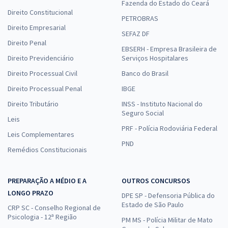
Fazenda do Estado do Ceará
Direito Constitucional
PETROBRAS
Direito Empresarial
SEFAZ DF
Direito Penal
EBSERH - Empresa Brasileira de
Direito Previdenciário
Serviços Hospitalares
Direito Processual Civil
Banco do Brasil
Direito Processual Penal
IBGE
Direito Tributário
INSS - Instituto Nacional do
Seguro Social
Leis
PRF - Polícia Rodoviária Federal
Leis Complementares
PND
Remédios Constitucionais
PREPARAÇÃO A MÉDIO E A
OUTROS CONCURSOS
LONGO PRAZO
DPE SP - Defensoria Pública do
Estado de São Paulo
CRP SC - Conselho Regional de
Psicologia - 12ª Região
PM MS - Polícia Militar de Mato