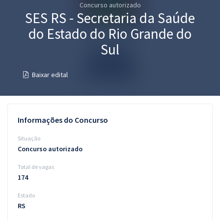
Concurso autorizado
Pós
SES RS - Secretaria da Saúde
Graduação
do Estado do Rio Grande do
Sul
OAB
Baixar edital
Mentorias
Questões grátis
Informações do Concurso
Conteúdo gratuito
Situação
Blog
Concurso autorizado
Aprovados
Total de vagas
174
Atendimento
Estado
RS