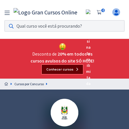
0
Assinatura Ilimitada 11
Acesso a todos os cursos. Teste grátis por 7 dias!
Assinatura OAB Até Passar
Acesso ilimitado a toda preparação para o Exame da
Desconto de
20% em todos os
Ordem, até você passar!
cursos avulsos do site SÓ HOJE!
Conhecer cursos
Residências Multiprofissionais
Preparação completa e intensiva para as principais
Cursos por Concurso
residências em saúde do Brasil
Concursos
Assinatura Ilimitada
Cursos 20% OFF