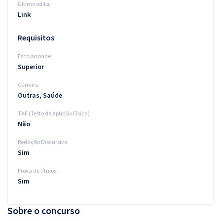
Último edital
Link
Requisitos
Escolaridade
Superior
Carreira
Outras, Saúde
TAF (Teste de Aptidão Física)
Não
Redação Discursiva
Sim
Prova de títulos
Sim
Sobre o concurso