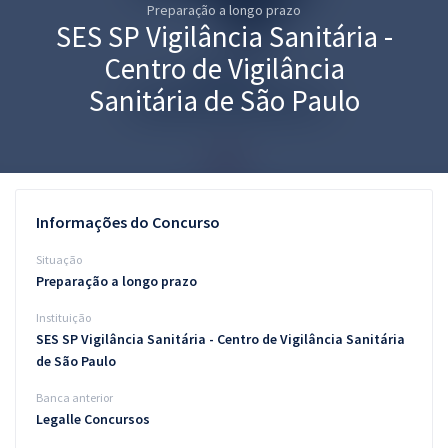
Preparação a longo prazo
Pós
SES SP Vigilância Sanitária -
Graduação
Centro de Vigilância
Sanitária de São Paulo
OAB
Mentorias
Questões grátis
Informações do Concurso
Conteúdo gratuito
Situação
Preparação a longo prazo
Blog
Instituição
Aprovados
SES SP Vigilância Sanitária - Centro de Vigilância Sanitária
de São Paulo
Atendimento
Banca anterior
Legalle Concursos