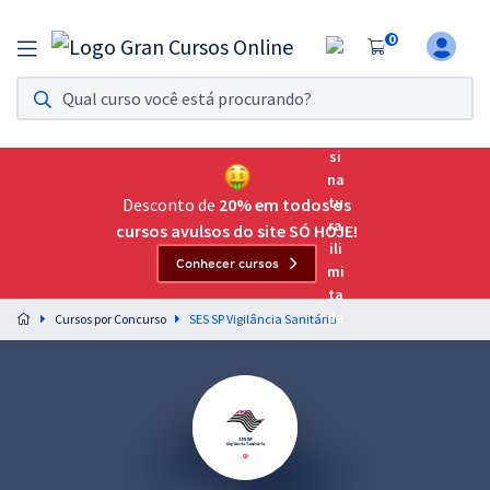
0
Assinatura Ilimitada 11
Acesso a todos os cursos. Teste grátis por 7 dias!
Assinatura OAB Até Passar
Acesso ilimitado a toda preparação para o Exame da
Desconto de
20% em todos os
Ordem, até você passar!
cursos avulsos do site SÓ HOJE!
Conhecer cursos
Residências Multiprofissionais
Preparação completa e intensiva para as principais
Cursos por Concurso
SES SP Vigilância Sanitária
residências em saúde do Brasil
Concursos
Assinatura Ilimitada
Cursos 20% OFF