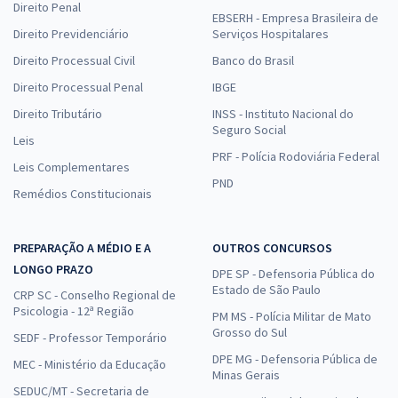
Direito Penal
EBSERH - Empresa Brasileira de
Direito Previdenciário
Serviços Hospitalares
Direito Processual Civil
Banco do Brasil
Direito Processual Penal
IBGE
Direito Tributário
INSS - Instituto Nacional do
Seguro Social
Leis
PRF - Polícia Rodoviária Federal
Leis Complementares
PND
Remédios Constitucionais
PREPARAÇÃO A MÉDIO E A
OUTROS CONCURSOS
LONGO PRAZO
DPE SP - Defensoria Pública do
Estado de São Paulo
CRP SC - Conselho Regional de
Psicologia - 12ª Região
PM MS - Polícia Militar de Mato
Grosso do Sul
SEDF - Professor Temporário
DPE MG - Defensoria Pública de
MEC - Ministério da Educação
Minas Gerais
SEDUC/MT - Secretaria de