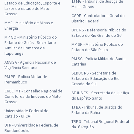
TJ MG - Tribunal de Justiça de
Estado de Educação, Esporte e
Minas Gerais
Lazer do estado de Mato
Grosso
CGDF - Controladoria Geral do
Distrito Federal
MME - Ministério de Minas e
Energia
DPE RS - Defensoria Pública do
Estado do Rio Grande do Sul
MP GO - Ministério Público do
Estado de Goiás - Secretário
MP SP - Ministério Público do
Auxiliar da Comarca de
Estado de São Paulo
Itapuranga
PM SC - Polícia Militar de Santa
ANVISA - Agência Nacional de
Catarina
Vigilância Sanitária
SEDUC RS - Secretaria de
PM PE - Polícia Militar de
Estado da Educação do Rio
Pernambuco
Grande do Sul
CRECI MT - Conselho Regional de
SEJUS ES - Secretaria da Justiça
Corretores de Imóveis do Mato
do Espírito Santo
Grosso
TJ BA - Tribunal de Justiça do
Universidade Federal de
Estado da Bahia
Catalão - UFCAT
TRF 3 - Tribunal Regional Federal
UFR - Universidade Federal de
da 3ª Região
Rondonópolis