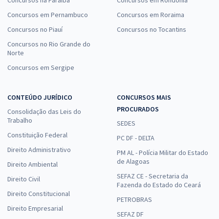
Concursos na Paraíba
Concursos em Rondônia
Concursos em Pernambuco
Concursos em Roraima
Concursos no Piauí
Concursos no Tocantins
Concursos no Rio Grande do
Norte
Concursos em Sergipe
CONTEÚDO JURÍDICO
CONCURSOS MAIS
PROCURADOS
Consolidação das Leis do
Trabalho
SEDES
Constituição Federal
PC DF - DELTA
Direito Administrativo
PM AL - Polícia Militar do Estado
de Alagoas
Direito Ambiental
SEFAZ CE - Secretaria da
Direito Civil
Fazenda do Estado do Ceará
Direito Constitucional
PETROBRAS
Direito Empresarial
SEFAZ DF