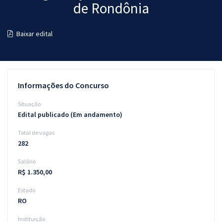
de Rondônia
Pós
Graduação
Baixar edital
OAB
Mentorias
Informações do Concurso
Questões grátis
Situação
Edital publicado (Em andamento)
Conteúdo gratuito
Total de vagas
Blog
282
Aprovados
Salário
R$ 1.350,00
Atendimento
Estado
RO
Instituição