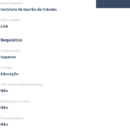
Banca anterior
Instituto de Gestão de Cidades
Último edital
Link
Requisitos
Escolaridade
Superior
Carreira
Educação
TAF (Teste de Aptidão Física)
Não
Redação Discursiva
Não
Prova de títulos
Não