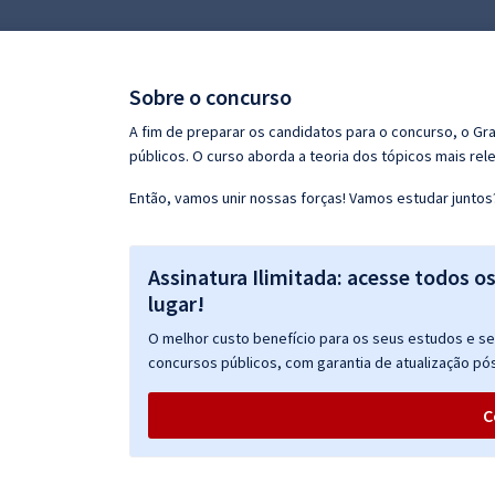
Pós
Graduação
Sobre o concurso
OAB
A fim de preparar os candidatos para o concurso, o G
públicos. O curso aborda a teoria dos tópicos mais rele
Mentorias
Então, vamos unir nossas forças! Vamos estudar juntos
Questões grátis
Assinatura Ilimitada: acesse todos o
Conteúdo gratuito
lugar!
Blog
O melhor custo benefício para os seus estudos e seu
Aprovados
concursos públicos, com garantia de atualização pós
C
Atendimento