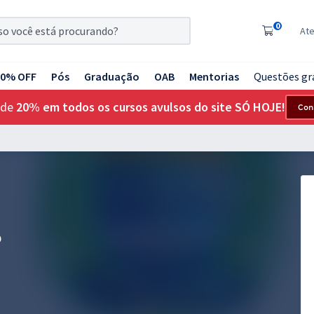
0
At
20% OFF
Pós
Graduação
OAB
Mentorias
Questões gr
 de
20% em todos os cursos avulsos do site SÓ HOJE!
Con
P