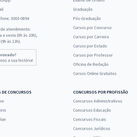
tsApp
Exame de Ordem
il
Graduação
efone: 3003-0894
Pós-Graduação
Cursos por Concurso
 de atendimento:
 a sexta (8h às 20h),
Cursos por Carreira
(9h às 13h).
Cursos por Estado
provado?
Cursos por Professor
nos a sua história!
Oficina de Redação
Cursos Online Gratuitos
S DE CONCURSOS
CONCURSOS POR PROFISSÃO
pe
Concursos Administrativos
nrio
Concursos Educação
lan
Concursos Fiscais
Concursos Jurídicos