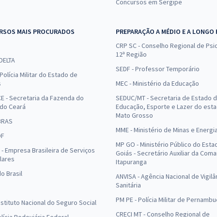
Concursos em Sergipe
RSOS MAIS PROCURADOS
PREPARAÇÃO A MÉDIO E A LONGO
CRP SC - Conselho Regional de Psic
12ª Região
 DELTA
SEDF - Professor Temporário
Polícia Militar do Estado de
s
MEC - Ministério da Educação
E - Secretaria da Fazenda do
SEDUC/MT - Secretaria de Estado 
 do Ceará
Educação, Esporte e Lazer do est
Mato Grosso
BRAS
MME - Ministério de Minas e Energi
DF
MP GO - Ministério Público do Esta
- Empresa Brasileira de Serviços
Goiás - Secretário Auxiliar da Com
lares
Itapuranga
o Brasil
ANVISA - Agência Nacional de Vigilâ
Sanitária
PM PE - Polícia Militar de Pernamb
Instituto Nacional do Seguro Social
CRECI MT - Conselho Regional de