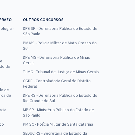
 PRAZO
OUTROS CONCURSOS
ologia -
DPE SP - Defensoria Pública do Estado de
São Paulo
PM MS - Polícia Militar de Mato Grosso do
Sul
DPE MG - Defensoria Pública de Minas
de
Gerais
ado de
TJ MG - Tribunal de Justiça de Minas Gerais
a
CGDF - Controladoria Geral do Distrito
Federal
do de
arca de
DPE RS - Defensoria Pública do Estado do
Rio Grande do Sul
ncia
MP SP - Ministério Público do Estado de
São Paulo
uco
PM SC - Polícia Militar de Santa Catarina
SEDUC RS - Secretaria de Estado da