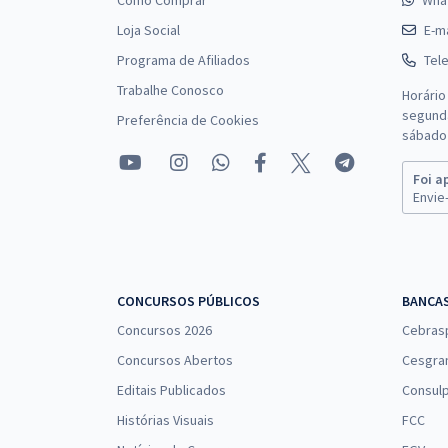
Como Comprar
Wha
Loja Social
E-ma
Programa de Afiliados
Tel
Trabalhe Conosco
Horário
segunda
Preferência de Cookies
sábado 
Foi a
Envie-
CONCURSOS PÚBLICOS
BANCA
Concursos 2026
Cebras
Concursos Abertos
Cesgra
Editais Publicados
Consulp
Histórias Visuais
FCC