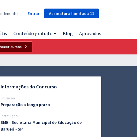
Assinatura
Ilimitada
11
endimento
Entrar
átis
Conteúdo gratuito
Blog
Aprovados
hecer cursos
Informações do Concurso
Situação
Preparação a longo prazo
Instituição
SME - Secretaria Municipal de Educação de
Barueri - SP