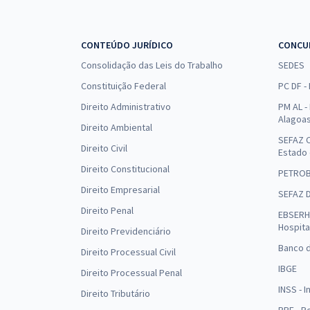
CONTEÚDO JURÍDICO
CONCU
Consolidação das Leis do Trabalho
SEDES
Constituição Federal
PC DF -
Direito Administrativo
PM AL - 
Alagoa
Direito Ambiental
SEFAZ C
Direito Civil
Estado
Direito Constitucional
PETRO
Direito Empresarial
SEFAZ 
Direito Penal
EBSERH 
Hospita
Direito Previdenciário
Banco d
Direito Processual Civil
IBGE
Direito Processual Penal
INSS - 
Direito Tributário