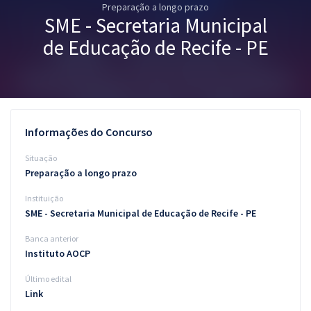
Preparação a longo prazo
Pós
SME - Secretaria Municipal
Graduação
de Educação de Recife - PE
OAB
Mentorias
Informações do Concurso
Questões grátis
Situação
Conteúdo gratuito
Preparação a longo prazo
Instituição
Blog
SME - Secretaria Municipal de Educação de Recife - PE
Aprovados
Banca anterior
Instituto AOCP
Atendimento
Último edital
Link