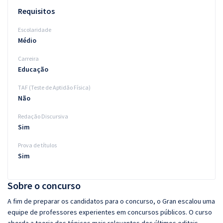
Requisitos
Escolaridade
Médio
Carreira
Educação
TAF (Teste de Aptidão Física)
Não
Redação Discursiva
Sim
Prova de títulos
Sim
Sobre o concurso
A fim de preparar os candidatos para o concurso, o Gran escalou uma
equipe de professores experientes em concursos públicos. O curso