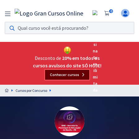
0
Assinatura Ilimitada 11
Acesso a todos os cursos. Teste grátis por 7 dias!
Assinatura OAB Até Passar
Acesso ilimitado a toda preparação para o Exame da
Desconto de
20% em todos os
Ordem, até você passar!
cursos avulsos do site SÓ HOJE!
Conhecer cursos
Residências Multiprofissionais
Preparação completa e intensiva para as principais
Cursos por Concurso
residências em saúde do Brasil
Concursos
Assinatura Ilimitada
Cursos 20% OFF