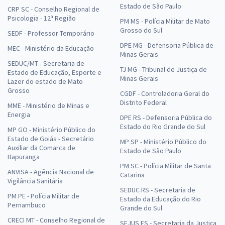
Estado de São Paulo
CRP SC - Conselho Regional de
Psicologia - 12ª Região
PM MS - Polícia Militar de Mato
Grosso do Sul
SEDF - Professor Temporário
DPE MG - Defensoria Pública de
MEC - Ministério da Educação
Minas Gerais
SEDUC/MT - Secretaria de
TJ MG - Tribunal de Justiça de
Estado de Educação, Esporte e
Minas Gerais
Lazer do estado de Mato
Grosso
CGDF - Controladoria Geral do
Distrito Federal
MME - Ministério de Minas e
Energia
DPE RS - Defensoria Pública do
Estado do Rio Grande do Sul
MP GO - Ministério Público do
Estado de Goiás - Secretário
MP SP - Ministério Público do
Auxiliar da Comarca de
Estado de São Paulo
Itapuranga
PM SC - Polícia Militar de Santa
ANVISA - Agência Nacional de
Catarina
Vigilância Sanitária
SEDUC RS - Secretaria de
PM PE - Polícia Militar de
Estado da Educação do Rio
Pernambuco
Grande do Sul
CRECI MT - Conselho Regional de
SEJUS ES - Secretaria da Justiça