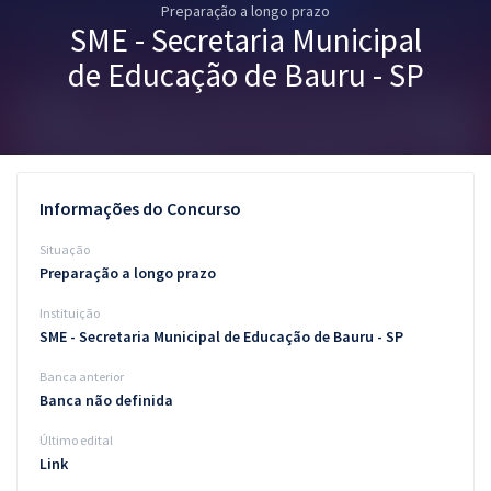
Preparação a longo prazo
Pós
SME - Secretaria Municipal
Graduação
de Educação de Bauru - SP
OAB
Mentorias
Informações do Concurso
Questões grátis
Situação
Conteúdo gratuito
Preparação a longo prazo
Instituição
Blog
SME - Secretaria Municipal de Educação de Bauru - SP
Aprovados
Banca anterior
Banca não definida
Atendimento
Último edital
Link