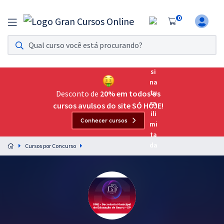
0
Assinatura Ilimitada 11
Acesso a todos os cursos. Teste grátis por 7 dias!
Assinatura OAB Até Passar
Acesso ilimitado a toda preparação para o Exame da
Desconto de
20% em todos os
Ordem, até você passar!
cursos avulsos do site SÓ HOJE!
Conhecer cursos
Residências Multiprofissionais
Preparação completa e intensiva para as principais
Cursos por Concurso
residências em saúde do Brasil
Concursos
Assinatura Ilimitada
Cursos 20% OFF