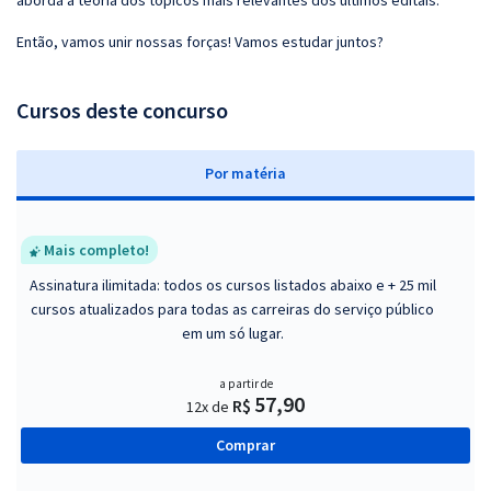
aborda a teoria dos tópicos mais relevantes dos últimos editais.
Então, vamos unir nossas forças! Vamos estudar juntos?
Cursos deste concurso
P
or matéria
Mais completo!
Assinatura ilimitada: todos os cursos listados abaixo e + 25 mil
cursos atualizados para todas as carreiras do serviço público
em um só lugar.
a partir de
57,90
R$
12x de
Comprar