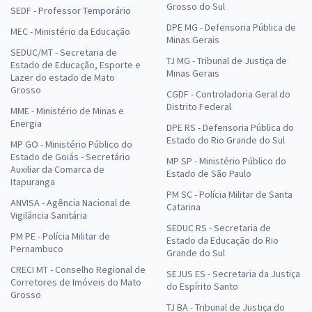
Grosso do Sul
SEDF - Professor Temporário
DPE MG - Defensoria Pública de
MEC - Ministério da Educação
Minas Gerais
SEDUC/MT - Secretaria de
TJ MG - Tribunal de Justiça de
Estado de Educação, Esporte e
Minas Gerais
Lazer do estado de Mato
Grosso
CGDF - Controladoria Geral do
Distrito Federal
MME - Ministério de Minas e
Energia
DPE RS - Defensoria Pública do
Estado do Rio Grande do Sul
MP GO - Ministério Público do
Estado de Goiás - Secretário
MP SP - Ministério Público do
Auxiliar da Comarca de
Estado de São Paulo
Itapuranga
PM SC - Polícia Militar de Santa
ANVISA - Agência Nacional de
Catarina
Vigilância Sanitária
SEDUC RS - Secretaria de
PM PE - Polícia Militar de
Estado da Educação do Rio
Pernambuco
Grande do Sul
CRECI MT - Conselho Regional de
SEJUS ES - Secretaria da Justiça
Corretores de Imóveis do Mato
do Espírito Santo
Grosso
TJ BA - Tribunal de Justiça do