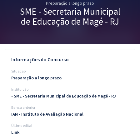
Preparação a longo prazo
Pós
SME - Secretaria Municipal
Graduação
de Educação de Magé - RJ
OAB
Mentorias
Informações do Concurso
Questões grátis
Situação
Conteúdo gratuito
Preparação a longo prazo
Instituição
Blog
- SME - Secretaria Municipal de Educação de Magé - RJ
Aprovados
Banca anterior
IAN - Instituto de Avaliação Nacional
Atendimento
Último edital
Link