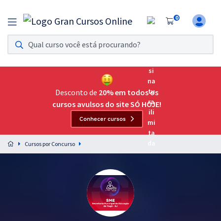
0
Assinatura Ilimitada 11
Acesso a todos os cursos. Teste grátis por 7 dias!
Assinatura OAB Até Passar
Acesso ilimitado a toda preparação para o Exame da
Desconto de
20% em todos os
Ordem, até você passar!
cursos avulsos do site SÓ HOJE!
Conhecer cursos
Residências Multiprofissionais
Preparação completa e intensiva para as principais
Cursos por Concurso
residências em saúde do Brasil
Concursos
Assinatura Ilimitada
Cursos 20% OFF