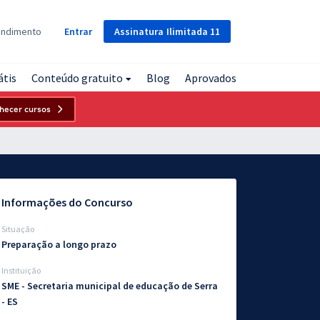
Assinatura
Ilimitada
11
endimento
Entrar
átis
Conteúdo gratuito
Blog
Aprovados
hecer cursos
Informações do Concurso
Situação
Preparação a longo prazo
Instituição
SME - Secretaria municipal de educação de Serra
- ES