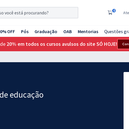
0
At
20% OFF
Pós
Graduação
OAB
Mentorias
Questões gr
 de
20% em todos os cursos avulsos do site SÓ HOJE!
Con
 de educação