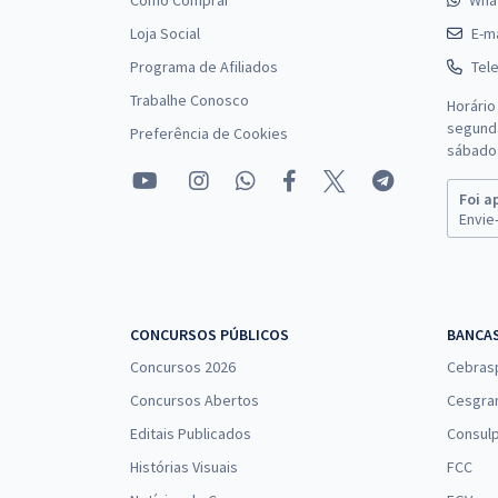
Como Comprar
Wha
Loja Social
E-ma
Programa de Afiliados
Tel
Trabalhe Conosco
Horário
segunda
Preferência de Cookies
sábado 
Foi a
Envie-
CONCURSOS PÚBLICOS
BANCA
Concursos 2026
Cebras
Concursos Abertos
Cesgra
Editais Publicados
Consulp
Histórias Visuais
FCC