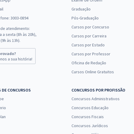
tsApp
Exame de Ordem
il
Graduação
efone: 3003-0894
Pós-Graduação
Cursos por Concurso
 de atendimento:
 a sexta (8h às 20h),
Cursos por Carreira
(9h às 13h).
Cursos por Estado
provado?
Cursos por Professor
nos a sua história!
Oficina de Redação
Cursos Online Gratuitos
S DE CONCURSOS
CONCURSOS POR PROFISSÃO
pe
Concursos Administrativos
nrio
Concursos Educação
lan
Concursos Fiscais
Concursos Jurídicos