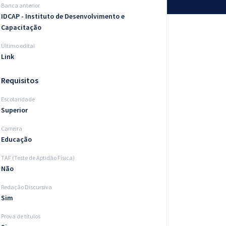
Banca anterior
IDCAP - Instituto de Desenvolvimento e
Capacitação
Último edital
Link
Requisitos
Escolaridade
Superior
Carreira
Educação
TAF (Teste de Aptidão Física)
Não
Redação Discursiva
Sim
Prova de títulos