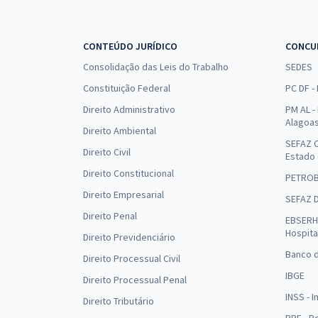
CONTEÚDO JURÍDICO
CONCU
Consolidação das Leis do Trabalho
SEDES
Constituição Federal
PC DF -
Direito Administrativo
PM AL - 
Alagoa
Direito Ambiental
SEFAZ C
Direito Civil
Estado
Direito Constitucional
PETRO
Direito Empresarial
SEFAZ 
Direito Penal
EBSERH 
Hospita
Direito Previdenciário
Banco d
Direito Processual Civil
IBGE
Direito Processual Penal
INSS - 
Direito Tributário