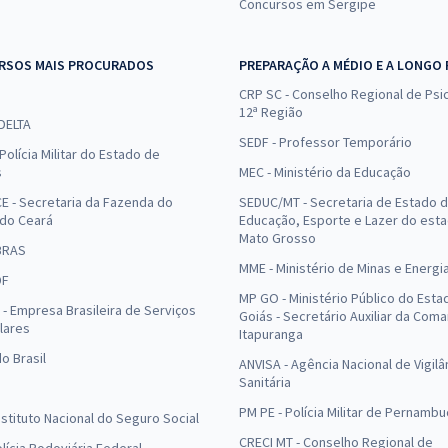
Concursos em Sergipe
RSOS MAIS PROCURADOS
PREPARAÇÃO A MÉDIO E A LONGO
CRP SC - Conselho Regional de Psic
12ª Região
 DELTA
SEDF - Professor Temporário
Polícia Militar do Estado de
s
MEC - Ministério da Educação
E - Secretaria da Fazenda do
SEDUC/MT - Secretaria de Estado 
 do Ceará
Educação, Esporte e Lazer do est
Mato Grosso
BRAS
MME - Ministério de Minas e Energi
DF
MP GO - Ministério Público do Esta
- Empresa Brasileira de Serviços
Goiás - Secretário Auxiliar da Com
lares
Itapuranga
o Brasil
ANVISA - Agência Nacional de Vigilâ
Sanitária
PM PE - Polícia Militar de Pernamb
Instituto Nacional do Seguro Social
CRECI MT - Conselho Regional de