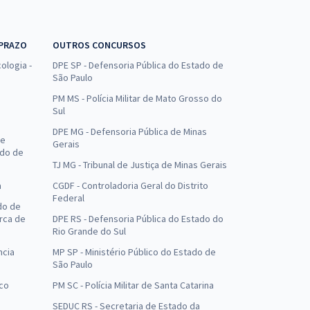
 PRAZO
OUTROS CONCURSOS
ologia -
DPE SP - Defensoria Pública do Estado de
São Paulo
PM MS - Polícia Militar de Mato Grosso do
Sul
DPE MG - Defensoria Pública de Minas
de
Gerais
ado de
TJ MG - Tribunal de Justiça de Minas Gerais
a
CGDF - Controladoria Geral do Distrito
Federal
do de
arca de
DPE RS - Defensoria Pública do Estado do
Rio Grande do Sul
ncia
MP SP - Ministério Público do Estado de
São Paulo
uco
PM SC - Polícia Militar de Santa Catarina
SEDUC RS - Secretaria de Estado da