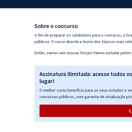
Pós
Graduação
Sobre o concurso
OAB
A fim de preparar os candidatos para o concurso, o G
públicos. O curso aborda a teoria dos tópicos mais rele
Mentorias
Então, vamos unir nossas forças! Vamos estudar juntos
Questões grátis
Assinatura Ilimitada: acesse todos o
Conteúdo gratuito
lugar!
Blog
O melhor custo benefício para os seus estudos e seu
Aprovados
concursos públicos, com garantia de atualização pós
C
Atendimento