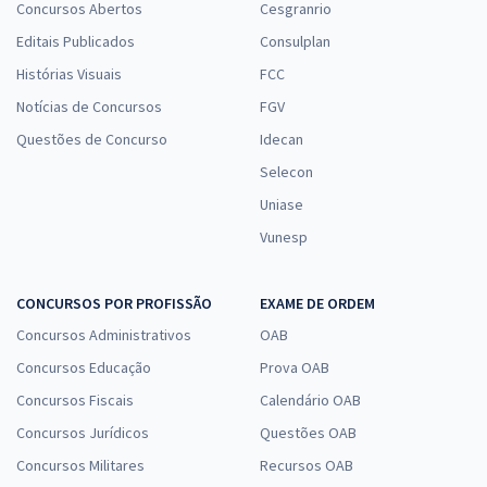
Concursos Abertos
Cesgranrio
Editais Publicados
Consulplan
Histórias Visuais
FCC
Notícias de Concursos
FGV
Questões de Concurso
Idecan
Selecon
Uniase
Vunesp
CONCURSOS POR PROFISSÃO
EXAME DE ORDEM
Concursos Administrativos
OAB
Concursos Educação
Prova OAB
Concursos Fiscais
Calendário OAB
Concursos Jurídicos
Questões OAB
Concursos Militares
Recursos OAB