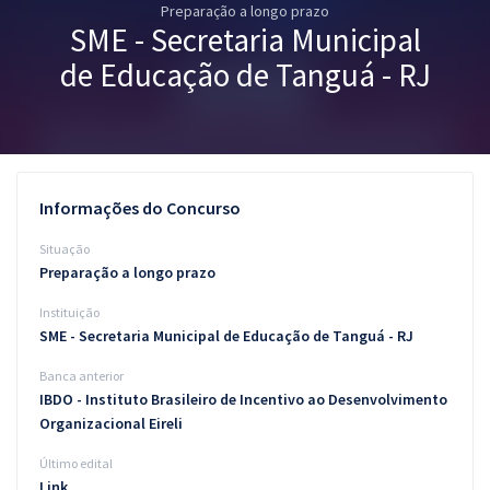
Preparação a longo prazo
Pós
SME - Secretaria Municipal
Graduação
de Educação de Tanguá - RJ
OAB
Mentorias
Informações do Concurso
Questões grátis
Situação
Conteúdo gratuito
Preparação a longo prazo
Instituição
Blog
SME - Secretaria Municipal de Educação de Tanguá - RJ
Aprovados
Banca anterior
IBDO - Instituto Brasileiro de Incentivo ao Desenvolvimento
Atendimento
Organizacional Eireli
Último edital
Link