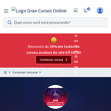
0
Assinatura Ilimitada 11
Acesso a todos os cursos. Teste grátis por 7 dias!
Assinatura OAB Até Passar
Acesso ilimitado a toda preparação para o Exame da
Desconto de
20% em todos os
Ordem, até você passar!
cursos avulsos do site SÓ HOJE!
Conhecer cursos
Residências Multiprofissionais
Preparação completa e intensiva para as principais
Cursos por Concurso
residências em saúde do Brasil
Concursos
Assinatura Ilimitada
Cursos 20% OFF