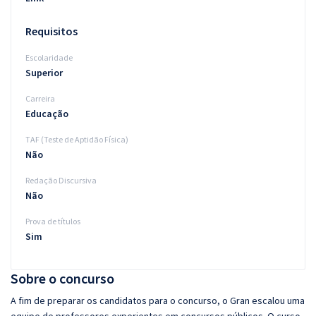
Requisitos
Escolaridade
Superior
Carreira
Educação
TAF (Teste de Aptidão Física)
Não
Redação Discursiva
Não
Prova de títulos
Sim
Sobre o concurso
A fim de preparar os candidatos para o concurso, o Gran escalou uma