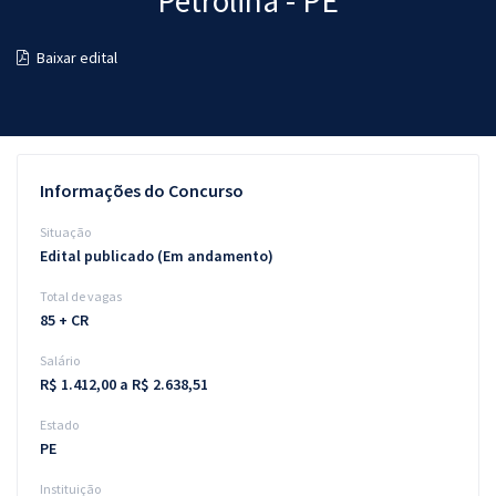
Petrolina - PE
Pós
Baixar edital
Graduação
OAB
Mentorias
Informações do Concurso
Questões grátis
Situação
Edital publicado (Em andamento)
Conteúdo gratuito
Total de vagas
Blog
85 + CR
Aprovados
Salário
R$ 1.412,00 a R$ 2.638,51
Atendimento
Estado
PE
Instituição