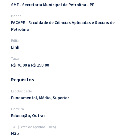
SME - Secretaria Municipal de Petrolina - PE
Banca
FACAPE - Faculdade de Ciências Aplicadas e Sociais de
Petrolina
Edital
Link
Taxa
R$ 70,00 a R$ 150,00
Requisitos
Escolaridade
Fundamental, Médio, Superior
Carreira
Educação, Outras
TAF (Teste de Aptidão Física)
Não