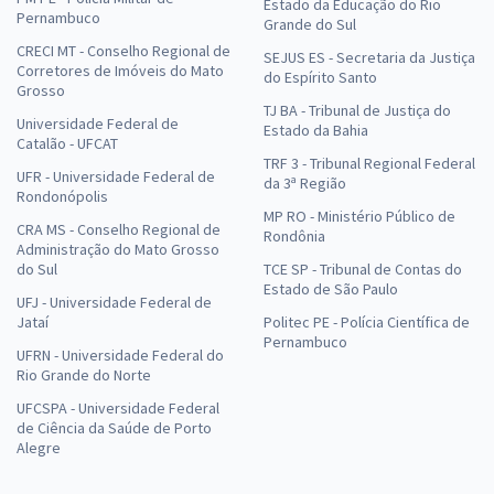
Estado da Educação do Rio
Pernambuco
Grande do Sul
CRECI MT - Conselho Regional de
SEJUS ES - Secretaria da Justiça
Corretores de Imóveis do Mato
do Espírito Santo
Grosso
TJ BA - Tribunal de Justiça do
Universidade Federal de
Estado da Bahia
Catalão - UFCAT
TRF 3 - Tribunal Regional Federal
UFR - Universidade Federal de
da 3ª Região
Rondonópolis
MP RO - Ministério Público de
CRA MS - Conselho Regional de
Rondônia
Administração do Mato Grosso
do Sul
TCE SP - Tribunal de Contas do
Estado de São Paulo
UFJ - Universidade Federal de
Jataí
Politec PE - Polícia Científica de
Pernambuco
UFRN - Universidade Federal do
Rio Grande do Norte
UFCSPA - Universidade Federal
de Ciência da Saúde de Porto
Alegre