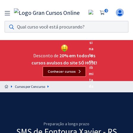
0
Assinatura Ilimitada 11
Acesso a todos os cursos. Teste grátis por 7 dias!
Assinatura OAB Até Passar
Acesso ilimitado a toda preparação para o Exame da
Desconto de
20% em todos os
Ordem, até você passar!
cursos avulsos do site SÓ HOJE!
Conhecer cursos
Residências Multiprofissionais
Preparação completa e intensiva para as principais
Cursos por Concurso
residências em saúde do Brasil
Concursos
Assinatura Ilimitada
Preparação a longo prazo
Cursos 20% OFF
SMS de Fontoura Xavier - RS