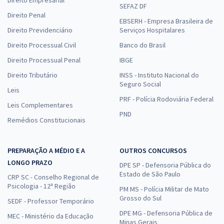
Direito Empresarial
SEFAZ DF
Direito Penal
EBSERH - Empresa Brasileira de
Direito Previdenciário
Serviços Hospitalares
Direito Processual Civil
Banco do Brasil
Direito Processual Penal
IBGE
Direito Tributário
INSS - Instituto Nacional do
Seguro Social
Leis
PRF - Polícia Rodoviária Federal
Leis Complementares
PND
Remédios Constitucionais
PREPARAÇÃO A MÉDIO E A
OUTROS CONCURSOS
LONGO PRAZO
DPE SP - Defensoria Pública do
Estado de São Paulo
CRP SC - Conselho Regional de
Psicologia - 12ª Região
PM MS - Polícia Militar de Mato
Grosso do Sul
SEDF - Professor Temporário
DPE MG - Defensoria Pública de
MEC - Ministério da Educação
Minas Gerais