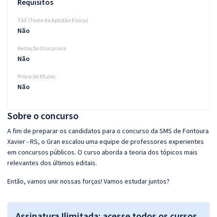
Requisitos
TAF (Teste de Aptidão Física)
Não
Redação Discursiva
Não
Prova de títulos
Não
Sobre o concurso
A fim de preparar os candidatos para o concurso da SMS de Fontoura
Xavier - RS, o Gran escalou uma equipe de professores experientes
em concursos públicos. O curso aborda a teoria dos tópicos mais
relevantes dos últimos editais.
Então, vamos unir nossas forças! Vamos estudar juntos?
Assinatura Ilimitada: acesse todos os cursos