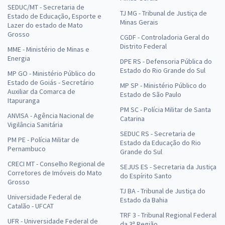
SEDUC/MT - Secretaria de
TJ MG - Tribunal de Justiça de
Estado de Educação, Esporte e
Minas Gerais
Lazer do estado de Mato
Grosso
CGDF - Controladoria Geral do
Distrito Federal
MME - Ministério de Minas e
Energia
DPE RS - Defensoria Pública do
Estado do Rio Grande do Sul
MP GO - Ministério Público do
Estado de Goiás - Secretário
MP SP - Ministério Público do
Auxiliar da Comarca de
Estado de São Paulo
Itapuranga
PM SC - Polícia Militar de Santa
ANVISA - Agência Nacional de
Catarina
Vigilância Sanitária
SEDUC RS - Secretaria de
PM PE - Polícia Militar de
Estado da Educação do Rio
Pernambuco
Grande do Sul
CRECI MT - Conselho Regional de
SEJUS ES - Secretaria da Justiça
Corretores de Imóveis do Mato
do Espírito Santo
Grosso
TJ BA - Tribunal de Justiça do
Universidade Federal de
Estado da Bahia
Catalão - UFCAT
TRF 3 - Tribunal Regional Federal
UFR - Universidade Federal de
da 3ª Região