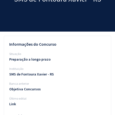
Pós
Graduação
OAB
Mentorias
Informações do Concurso
Questões grátis
Situação
Preparação a longo prazo
Conteúdo gratuito
Instituição
Blog
SMS de Fontoura Xavier - RS
Aprovados
Banca anterior
Objetiva Concursos
Atendimento
Último edital
Link