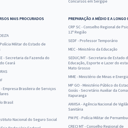
Concursos em Sergipe
RSOS MAIS PROCURADOS
PREPARAÇÃO A MÉDIO E A LONGO
CRP SC - Conselho Regional de Psic
12ª Região
 DELTA
SEDF - Professor Temporário
Polícia Militar do Estado de
s
MEC - Ministério da Educação
E - Secretaria da Fazenda do
SEDUC/MT - Secretaria de Estado 
 do Ceará
Educação, Esporte e Lazer do est
Mato Grosso
BRAS
MME - Ministério de Minas e Energi
DF
MP GO - Ministério Público do Esta
- Empresa Brasileira de Serviços
Goiás - Secretário Auxiliar da Com
lares
Itapuranga
o Brasil
ANVISA - Agência Nacional de Vigilâ
Sanitária
PM PE - Polícia Militar de Pernamb
Instituto Nacional do Seguro Social
CRECI MT - Conselho Regional de