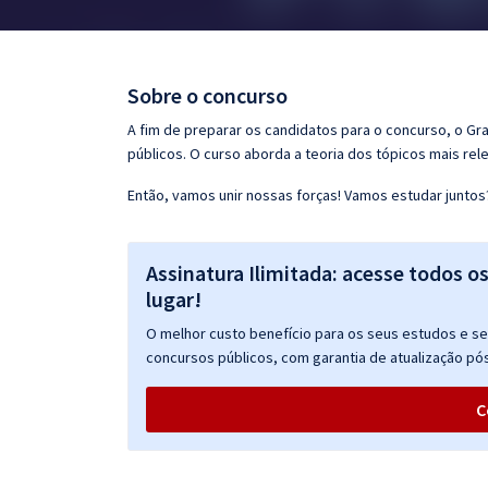
Pós
Graduação
Sobre o concurso
OAB
A fim de preparar os candidatos para o concurso, o G
públicos. O curso aborda a teoria dos tópicos mais rele
Mentorias
Então, vamos unir nossas forças! Vamos estudar juntos
Questões grátis
Assinatura Ilimitada: acesse todos o
Conteúdo gratuito
lugar!
Blog
O melhor custo benefício para os seus estudos e seu
Aprovados
concursos públicos, com garantia de atualização pós
C
Atendimento