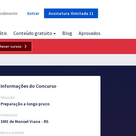
Assinatura
Ilimitada
11
endimento
Entrar
átis
Conteúdo gratuito
Blog
Aprovados
hecer cursos
Informações do Concurso
Situação
Preparação a longo prazo
Instituição
SMS de Manoel Viana - RS
Banca anterior