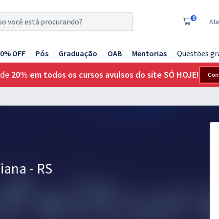
0
At
20% OFF
Pós
Graduação
OAB
Mentorias
Questões gr
 de
20% em todos os cursos avulsos do site SÓ HOJE!
Con
iana - RS