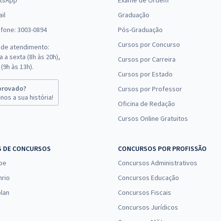
tsApp
Exame de Ordem
il
Graduação
efone: 3003-0894
Pós-Graduação
Cursos por Concurso
 de atendimento:
 a sexta (8h às 20h),
Cursos por Carreira
(9h às 13h).
Cursos por Estado
provado?
Cursos por Professor
nos a sua história!
Oficina de Redação
Cursos Online Gratuitos
S DE CONCURSOS
CONCURSOS POR PROFISSÃO
pe
Concursos Administrativos
nrio
Concursos Educação
lan
Concursos Fiscais
Concursos Jurídicos