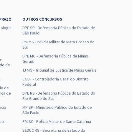
 PRAZO
OUTROS CONCURSOS
ologia -
DPE SP - Defensoria Pública do Estado de
São Paulo
PM MS - Polícia Militar de Mato Grosso do
Sul
DPE MG - Defensoria Pública de Minas
de
Gerais
ado de
TJ MG - Tribunal de Justiça de Minas Gerais
a
CGDF - Controladoria Geral do Distrito
Federal
do de
arca de
DPE RS - Defensoria Pública do Estado do
Rio Grande do Sul
ncia
MP SP - Ministério Público do Estado de
São Paulo
uco
PM SC - Polícia Militar de Santa Catarina
SEDUC RS - Secretaria de Estado da