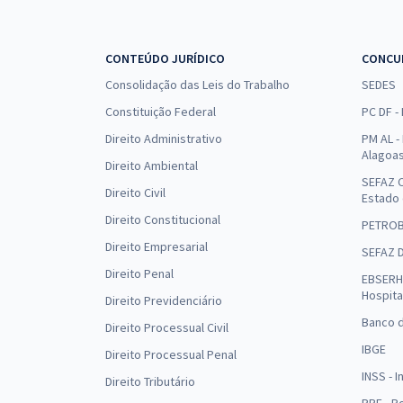
CONTEÚDO JURÍDICO
CONCU
Consolidação das Leis do Trabalho
SEDES
Constituição Federal
PC DF -
Direito Administrativo
PM AL - 
Alagoa
Direito Ambiental
SEFAZ C
Direito Civil
Estado
Direito Constitucional
PETRO
Direito Empresarial
SEFAZ 
Direito Penal
EBSERH 
Hospita
Direito Previdenciário
Banco d
Direito Processual Civil
IBGE
Direito Processual Penal
INSS - 
Direito Tributário