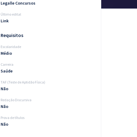
Legalle Concursos
Último edital
Link
Requisitos
Escolaridade
Médio
Carreira
Saúde
TAF (Teste de Aptidão Física)
Não
Redação Discursiva
Não
Prova de títulos
Não