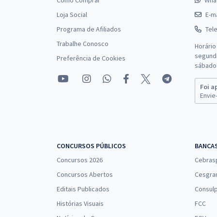
Como Comprar
Wha
Loja Social
E-ma
Programa de Afiliados
Tel
Trabalhe Conosco
Horário
segunda
Preferência de Cookies
sábado 
Foi a
Envie-
CONCURSOS PÚBLICOS
BANCA
Concursos 2026
Cebras
Concursos Abertos
Cesgra
Editais Publicados
Consulp
Histórias Visuais
FCC