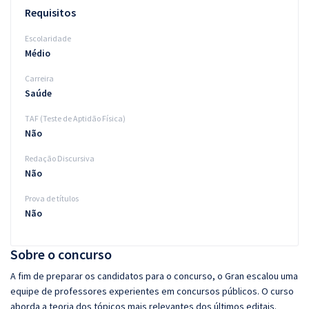
Requisitos
Escolaridade
Médio
Carreira
Saúde
TAF (Teste de Aptidão Física)
Não
Redação Discursiva
Não
Prova de títulos
Não
Sobre o concurso
A fim de preparar os candidatos para o concurso, o Gran escalou uma
equipe de professores experientes em concursos públicos. O curso
aborda a teoria dos tópicos mais relevantes dos últimos editais.