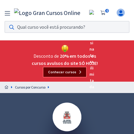
0
Assinatura Ilimitada 11
Acesso a todos os cursos. Teste grátis por 7 dias!
Assinatura OAB Até Passar
Acesso ilimitado a toda preparação para o Exame da
Desconto de
20% em todos os
Ordem, até você passar!
cursos avulsos do site SÓ HOJE!
Conhecer cursos
Residências Multiprofissionais
Preparação completa e intensiva para as principais
Cursos por Concurso
residências em saúde do Brasil
Concursos
Assinatura Ilimitada
Cursos 20% OFF