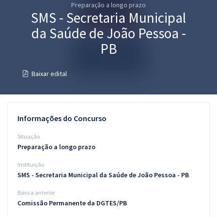
Preparação a longo prazo
Pós
SMS - Secretaria Municipal
Graduação
da Saúde de João Pessoa -
PB
OAB
Baixar edital
Mentorias
Questões grátis
Informações do Concurso
Conteúdo gratuito
Situação
Blog
Preparação a longo prazo
Aprovados
Instituição
SMS - Secretaria Municipal da Saúde de João Pessoa - PB
Atendimento
Banca anterior
Comissão Permanente da DGTES/PB