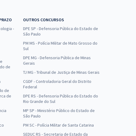
 PRAZO
OUTROS CONCURSOS
ologia -
DPE SP - Defensoria Pública do Estado de
São Paulo
PM MS - Polícia Militar de Mato Grosso do
Sul
DPE MG - Defensoria Pública de Minas
de
Gerais
ado de
TJ MG - Tribunal de Justiça de Minas Gerais
a
CGDF - Controladoria Geral do Distrito
Federal
do de
arca de
DPE RS - Defensoria Pública do Estado do
Rio Grande do Sul
ncia
MP SP - Ministério Público do Estado de
São Paulo
uco
PM SC - Polícia Militar de Santa Catarina
SEDUC RS - Secretaria de Estado da