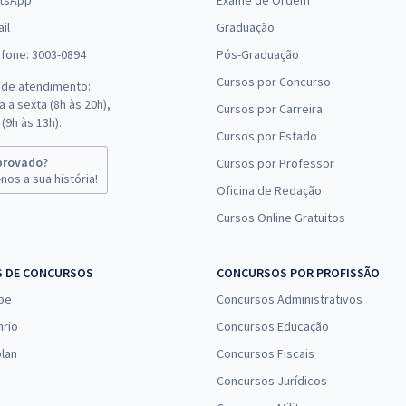
tsApp
Exame de Ordem
il
Graduação
efone: 3003-0894
Pós-Graduação
Cursos por Concurso
 de atendimento:
 a sexta (8h às 20h),
Cursos por Carreira
(9h às 13h).
Cursos por Estado
provado?
Cursos por Professor
nos a sua história!
Oficina de Redação
Cursos Online Gratuitos
S DE CONCURSOS
CONCURSOS POR PROFISSÃO
pe
Concursos Administrativos
nrio
Concursos Educação
lan
Concursos Fiscais
Concursos Jurídicos