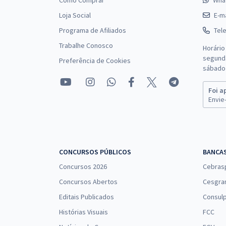
Como Comprar
Wha
Loja Social
E-ma
Programa de Afiliados
Tel
Trabalhe Conosco
Horário
segunda
Preferência de Cookies
sábado 
Foi a
Envie-
CONCURSOS PÚBLICOS
BANCA
Concursos 2026
Cebras
Concursos Abertos
Cesgra
Editais Publicados
Consulp
Histórias Visuais
FCC