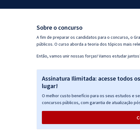
Pós
Graduação
Sobre o concurso
OAB
A fim de preparar os candidatos para o concurso, o G
públicos. O curso aborda a teoria dos tópicos mais rele
Mentorias
Então, vamos unir nossas forças! Vamos estudar juntos
Questões grátis
Assinatura Ilimitada: acesse todos o
Conteúdo gratuito
lugar!
Blog
O melhor custo benefício para os seus estudos e seu
Aprovados
concursos públicos, com garantia de atualização pós
C
Atendimento