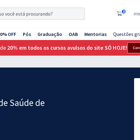
0
At
20% OFF
Pós
Graduação
OAB
Mentorias
Questões gr
 de
20% em todos os cursos avulsos do site SÓ HOJE!
Con
 de Saúde de