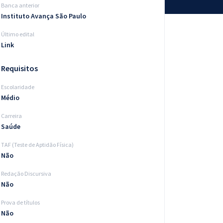
Banca anterior
Instituto Avança São Paulo
Último edital
Link
Requisitos
Escolaridade
Médio
Carreira
Saúde
TAF (Teste de Aptidão Física)
Não
Redação Discursiva
Não
Prova de títulos
Não