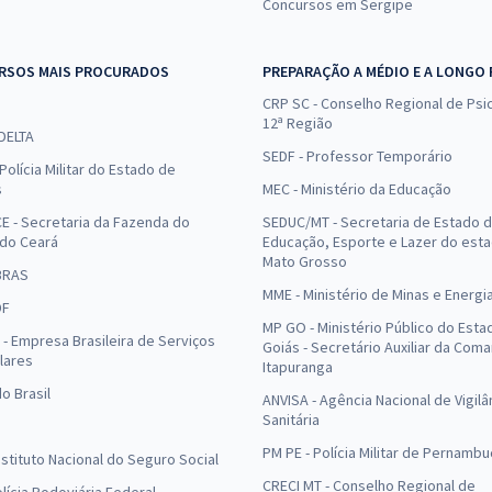
Concursos em Sergipe
RSOS MAIS PROCURADOS
PREPARAÇÃO A MÉDIO E A LONGO
CRP SC - Conselho Regional de Psic
12ª Região
 DELTA
SEDF - Professor Temporário
Polícia Militar do Estado de
s
MEC - Ministério da Educação
E - Secretaria da Fazenda do
SEDUC/MT - Secretaria de Estado 
 do Ceará
Educação, Esporte e Lazer do est
Mato Grosso
BRAS
MME - Ministério de Minas e Energi
DF
MP GO - Ministério Público do Esta
- Empresa Brasileira de Serviços
Goiás - Secretário Auxiliar da Com
lares
Itapuranga
o Brasil
ANVISA - Agência Nacional de Vigilâ
Sanitária
PM PE - Polícia Militar de Pernamb
Instituto Nacional do Seguro Social
CRECI MT - Conselho Regional de