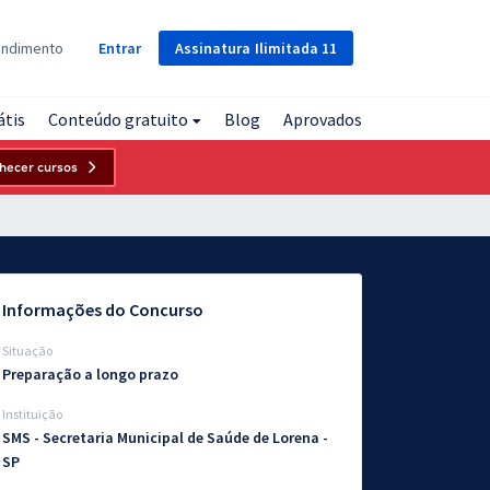
Assinatura
Ilimitada
11
endimento
Entrar
átis
Conteúdo gratuito
Blog
Aprovados
hecer cursos
Informações do Concurso
Situação
Preparação a longo prazo
Instituição
SMS - Secretaria Municipal de Saúde de Lorena -
SP