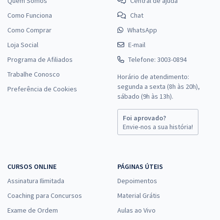
Quem Somos
Central de ajuda
Como Funciona
Chat
Como Comprar
WhatsApp
Loja Social
E-mail
Programa de Afiliados
Telefone: 3003-0894
Trabalhe Conosco
Horário de atendimento:
segunda a sexta (8h às 20h),
Preferência de Cookies
sábado (9h às 13h).
Foi aprovado?
Envie-nos a sua história!
CURSOS ONLINE
PÁGINAS ÚTEIS
Assinatura Ilimitada
Depoimentos
Coaching para Concursos
Material Grátis
Exame de Ordem
Aulas ao Vivo