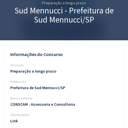
Preparação a longo prazo
Pós
Sud Mennucci - Prefeitura de
Graduação
Sud Mennucci/SP
OAB
Mentorias
Informações do Concurso
Questões grátis
Situação
Conteúdo gratuito
Preparação a longo prazo
Instituição
Blog
Prefeitura de Sud Mennucci/SP
Aprovados
Banca anterior
CONSCAM - Assessoria e Consultoria
Atendimento
Último edital
Link