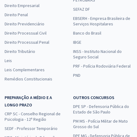
PETROBRAS
Direito Empresarial
SEFAZ DF
Direito Penal
EBSERH - Empresa Brasileira de
Direito Previdenciário
Serviços Hospitalares
Direito Processual Civil
Banco do Brasil
Direito Processual Penal
IBGE
Direito Tributário
INSS - Instituto Nacional do
Seguro Social
Leis
PRF - Polícia Rodoviária Federal
Leis Complementares
PND
Remédios Constitucionais
PREPARAÇÃO A MÉDIO E A
OUTROS CONCURSOS
LONGO PRAZO
DPE SP - Defensoria Pública do
Estado de São Paulo
CRP SC - Conselho Regional de
Psicologia - 12ª Região
PM MS - Polícia Militar de Mato
Grosso do Sul
SEDF - Professor Temporário
DPE MG - Defensoria Pública de