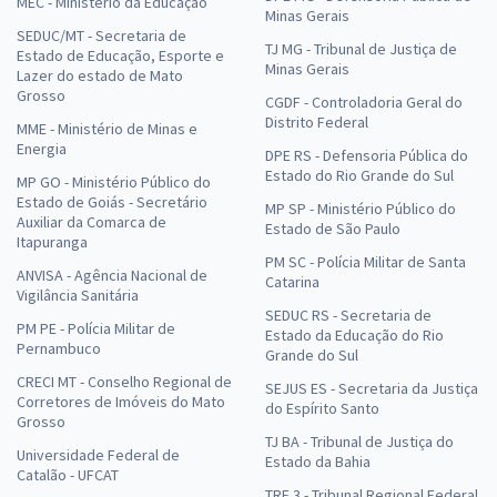
MEC - Ministério da Educação
Minas Gerais
SEDUC/MT - Secretaria de
TJ MG - Tribunal de Justiça de
Estado de Educação, Esporte e
Minas Gerais
Lazer do estado de Mato
Grosso
CGDF - Controladoria Geral do
Distrito Federal
MME - Ministério de Minas e
Energia
DPE RS - Defensoria Pública do
Estado do Rio Grande do Sul
MP GO - Ministério Público do
Estado de Goiás - Secretário
MP SP - Ministério Público do
Auxiliar da Comarca de
Estado de São Paulo
Itapuranga
PM SC - Polícia Militar de Santa
ANVISA - Agência Nacional de
Catarina
Vigilância Sanitária
SEDUC RS - Secretaria de
PM PE - Polícia Militar de
Estado da Educação do Rio
Pernambuco
Grande do Sul
CRECI MT - Conselho Regional de
SEJUS ES - Secretaria da Justiça
Corretores de Imóveis do Mato
do Espírito Santo
Grosso
TJ BA - Tribunal de Justiça do
Universidade Federal de
Estado da Bahia
Catalão - UFCAT
TRF 3 - Tribunal Regional Federal