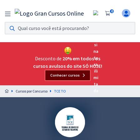
0
Assinatura Ilimitada 11
Acesso a todos os cursos. Teste grátis por 7 dias!
Assinatura OAB Até Passar
Acesso ilimitado a toda preparação para o Exame da
Desconto de
20% em todos os
Ordem, até você passar!
cursos avulsos do site SÓ HOJE!
Conhecer cursos
Residências Multiprofissionais
Preparação completa e intensiva para as principais
Cursos por Concurso
TCE TO
residências em saúde do Brasil
Concursos
Assinatura Ilimitada
Cursos 20% OFF