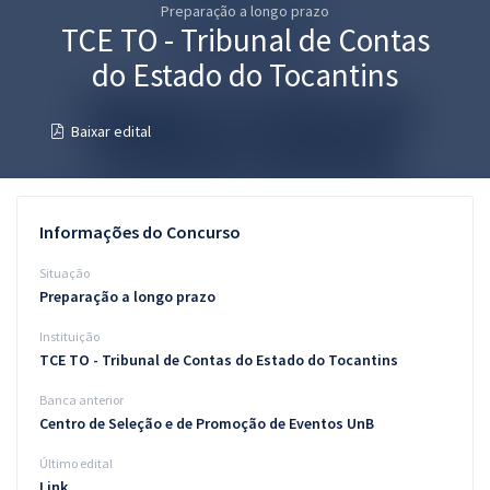
Preparação a longo prazo
Pós
TCE TO - Tribunal de Contas
Graduação
do Estado do Tocantins
OAB
Baixar edital
Mentorias
Questões grátis
Informações do Concurso
Conteúdo gratuito
Situação
Preparação a longo prazo
Blog
Instituição
Aprovados
TCE TO - Tribunal de Contas do Estado do Tocantins
Banca anterior
Atendimento
Centro de Seleção e de Promoção de Eventos UnB
Último edital
Link