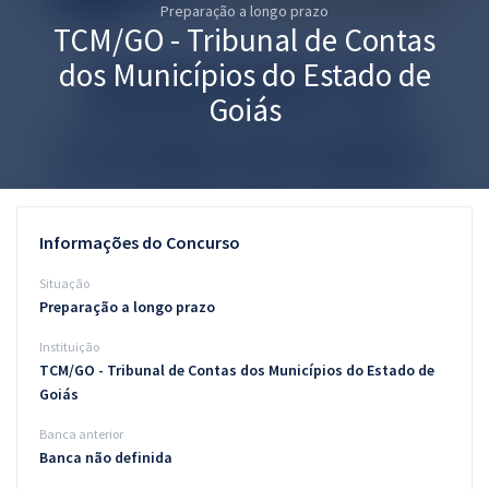
Preparação a longo prazo
Pós
TCM/GO - Tribunal de Contas
Graduação
dos Municípios do Estado de
Goiás
OAB
Mentorias
Questões grátis
Informações do Concurso
Conteúdo gratuito
Situação
Preparação a longo prazo
Blog
Instituição
Aprovados
TCM/GO - Tribunal de Contas dos Municípios do Estado de
Goiás
Atendimento
Banca anterior
Banca não definida