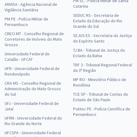
PM SC - Polícia Militar de Santa
ANVISA - Agência Nacional de
Catarina
Vigilância Sanitária
SEDUC RS - Secretaria de
PM PE - Polícia Militar de
Estado da Educação do Rio
Pernambuco
Grande do Sul
CRECI MT - Conselho Regional de
SEJUS ES - Secretaria da Justiça
Corretores de Imóveis do Mato
do Espírito Santo
Grosso
TJ BA - Tribunal de Justiça do
Universidade Federal de
Estado da Bahia
Catalão - UFCAT
TRF 3 - Tribunal Regional Federal
UFR - Universidade Federal de
da 3ª Região
Rondonópolis
MP RO - Ministério Público de
CRA MS - Conselho Regional de
Rondônia
Administração do Mato Grosso
do Sul
TCE SP - Tribunal de Contas do
Estado de São Paulo
UFJ - Universidade Federal de
Jataí
Politec PE - Polícia Científica de
Pernambuco
UFRN - Universidade Federal do
Rio Grande do Norte
UFCSPA - Universidade Federal