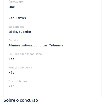
Último edital
Link
Requisitos
Escolaridade
Médio, Superior
Carreira
Administrativas, Jurídicas, Tribunais
TAF (Teste de Aptidão Física)
Não
Redação Discursiva
Não
Prova de títulos
Não
Sobre o concurso