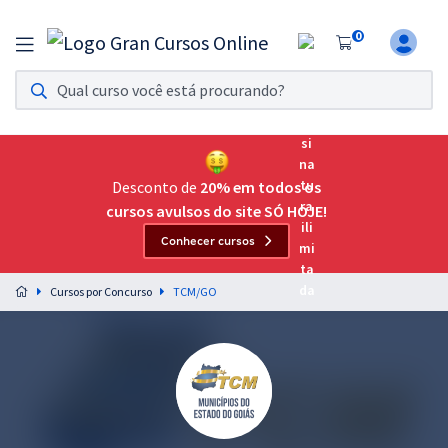
0
Assinatura Ilimitada 11
Acesso a todos os cursos. Teste grátis por 7 dias!
Assinatura OAB Até Passar
Acesso ilimitado a toda preparação para o Exame da
Desconto de
20% em todos os
Ordem, até você passar!
cursos avulsos do site SÓ HOJE!
Conhecer cursos
Residências Multiprofissionais
Preparação completa e intensiva para as principais
Cursos por Concurso
TCM/GO
residências em saúde do Brasil
Concursos
Assinatura Ilimitada
Cursos 20% OFF