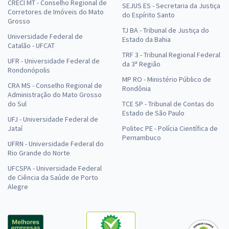
CRECI MT - Conselho Regional de
SEJUS ES - Secretaria da Justiça
Corretores de Imóveis do Mato
do Espírito Santo
Grosso
TJ BA - Tribunal de Justiça do
Universidade Federal de
Estado da Bahia
Catalão - UFCAT
TRF 3 - Tribunal Regional Federal
UFR - Universidade Federal de
da 3ª Região
Rondonópolis
MP RO - Ministério Público de
CRA MS - Conselho Regional de
Rondônia
Administração do Mato Grosso
do Sul
TCE SP - Tribunal de Contas do
Estado de São Paulo
UFJ - Universidade Federal de
Jataí
Politec PE - Polícia Científica de
Pernambuco
UFRN - Universidade Federal do
Rio Grande do Norte
UFCSPA - Universidade Federal
de Ciência da Saúde de Porto
Alegre