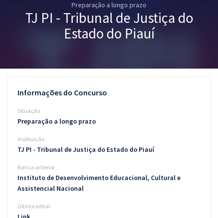
Preparação a longo prazo
Pós
TJ PI - Tribunal de Justiça do
Graduação
Estado do Piauí
OAB
Mentorias
Informações do Concurso
Questões grátis
Situação
Conteúdo gratuito
Preparação a longo prazo
Instituição
Blog
TJ PI - Tribunal de Justiça do Estado do Piauí
Aprovados
Banca anterior
Instituto de Desenvolvimento Educacional, Cultural e
Atendimento
Assistencial Nacional
Último edital
Link