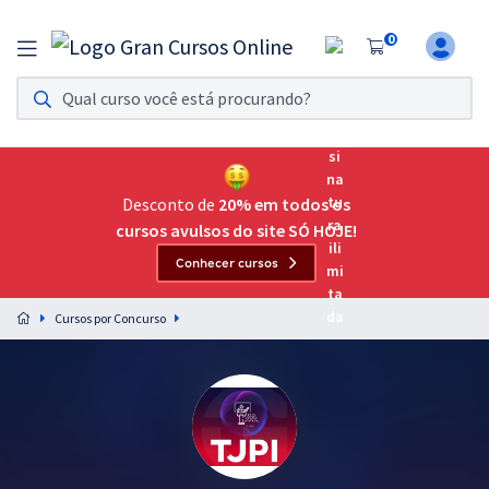
0
Assinatura Ilimitada 11
Acesso a todos os cursos. Teste grátis por 7 dias!
Assinatura OAB Até Passar
Acesso ilimitado a toda preparação para o Exame da
Desconto de
20% em todos os
Ordem, até você passar!
cursos avulsos do site SÓ HOJE!
Conhecer cursos
Residências Multiprofissionais
Preparação completa e intensiva para as principais
Cursos por Concurso
residências em saúde do Brasil
Concursos
Assinatura Ilimitada
Cursos 20% OFF