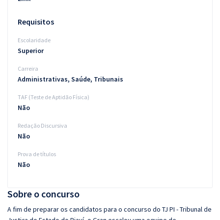
Requisitos
Escolaridade
Superior
Carreira
Administrativas, Saúde, Tribunais
TAF (Teste de Aptidão Física)
Não
Redação Discursiva
Não
Prova de títulos
Não
Sobre o concurso
A fim de preparar os candidatos para o concurso do TJ PI - Tribunal de