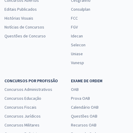
Concursos Abertos
Cesgranrio
Editais Publicados
Consulplan
Histórias Visuais
FCC
Notícias de Concursos
FGV
Questões de Concurso
Idecan
Selecon
Uniase
Vunesp
CONCURSOS POR PROFISSÃO
EXAME DE ORDEM
Concursos Administrativos
OAB
Concursos Educação
Prova OAB
Concursos Fiscais
Calendário OAB
Concursos Jurídicos
Questões OAB
Concursos Militares
Recursos OAB