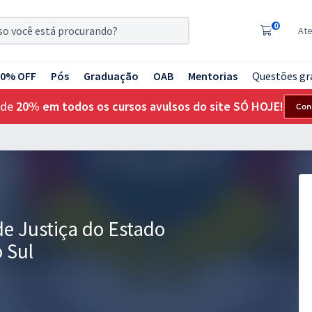
0
At
20% OFF
Pós
Graduação
OAB
Mentorias
Questões gr
 de
20% em todos os cursos avulsos do site SÓ HOJE!
Con
de Justiça do Estado
 Sul