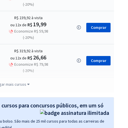
(-20%)
R$ 239,92
à vista
19,99
R$
ou 12x de
Comprar
Economize R$ 59,98
(-20%)
R$ 319,92
à vista
26,66
R$
ou 12x de
Comprar
Economize R$ 79,98
(-20%)
R$ 959,04
à vista
gar mais cursos
79,92
R$
ou 12x de
Comprar
Economize R$ 239,76
(-20%)
s cursos para concursos públicos, em um só
 bolso. São mais de 25 mil cursos para todas as carreiras de
-edital.