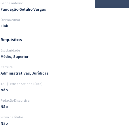
Banca anterior
Fundação Getúlio Vargas
Último edital
Link
Requisitos
Escolaridade
Médio, Superior
Carreira
Administrativas, Jurídicas
TAF (Teste de Aptidão Física)
Não
Redação Discursiva
Não
Prova de títulos
Não