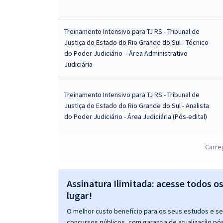
Treinamento Intensivo para TJ RS - Tribunal de
Justiça do Estado do Rio Grande do Sul - Técnico
do Poder Judiciário – Área Administrativo
Judiciária
Treinamento Intensivo para TJ RS - Tribunal de
Justiça do Estado do Rio Grande do Sul - Analista
do Poder Judiciário - Área Judiciária (Pós-edital)
Carre
TJ RS - Tribunal de Justiça do Estado do Rio Grande
do Sul - Cartórios (Pós-Edital)
Assinatura Ilimitada: acesse todos o
lugar!
O melhor custo benefício para os seus estudos e seu
concursos públicos, com garantia de atualização pós