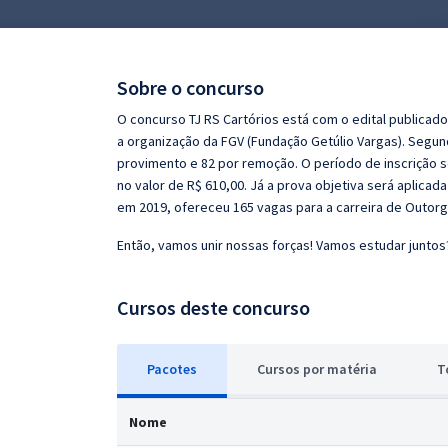
Pós
Graduação
Sobre o concurso
OAB
O concurso TJ RS Cartórios está com o edital publicado
a organização da FGV (Fundação Getúlio Vargas). Segu
Mentorias
provimento e 82 por remoção. O período de inscrição se
no valor de R$ 610,00. Já a prova objetiva será aplicada
em 2019, ofereceu 165 vagas para a carreira de Outorga
Questões grátis
Então, vamos unir nossas forças! Vamos estudar juntos
Conteúdo gratuito
Blog
Cursos deste concurso
Aprovados
Pacotes
Cursos
p
or matéria
T
Atendimento
Nome