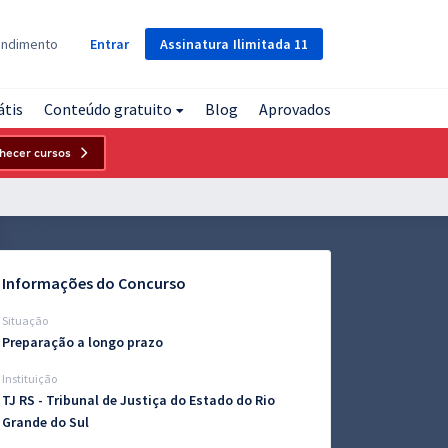
Assinatura
Ilimitada
11
endimento
Entrar
átis
Conteúdo gratuito
Blog
Aprovados
hecer cursos
Informações do Concurso
Situação
Preparação a longo prazo
Instituição
TJ RS - Tribunal de Justiça do Estado do Rio
Grande do Sul