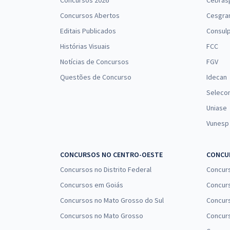
Concursos 2026
Cebras
Concursos Abertos
Cesgra
Editais Publicados
Consulp
Histórias Visuais
FCC
Notícias de Concursos
FGV
Questões de Concurso
Idecan
Seleco
Uniase
Vunesp
CONCURSOS NO CENTRO-OESTE
CONCUR
Concursos no Distrito Federal
Concur
Concursos em Goiás
Concurs
Concursos no Mato Grosso do Sul
Concurs
Concursos no Mato Grosso
Concurs