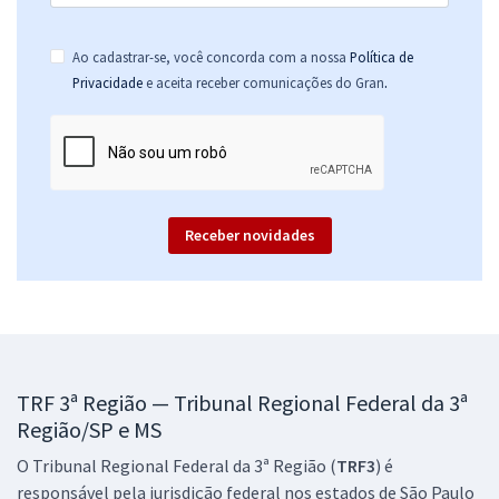
TRF 3ª Região (SP/MS) - Tribunal Regional Federal da 3ª Região - Juiz
Ao cadastrar-se, você concorda com a nossa
Política de
Federal Substituto (Pré-edital)
.
Privacidade
e aceita receber comunicações do Gran
R$ 719,12
à vista
59,93
R$
ou 12x de
Economize R$ 179,78 (-20%)
Comprar
Receber novidades
TRF 3ª Região — Tribunal Regional Federal da 3ª
Região/SP e MS
O Tribunal Regional Federal da 3ª Região (
TRF3
) é
responsável pela jurisdição federal nos estados de São Paulo