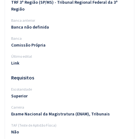
TRF 3ª Região (SP/MS) - Tribunal Regional Federal da 3ª
Região
Banca anterior
Banca não definida
Banca
Comissão Própria
Último edital
Link
Requisitos
Escolaridade
Superior
Carreira
Exame Nacional da Magistratura (ENAM), Tribunais
TAF (Teste de Aptidão Física)
Não