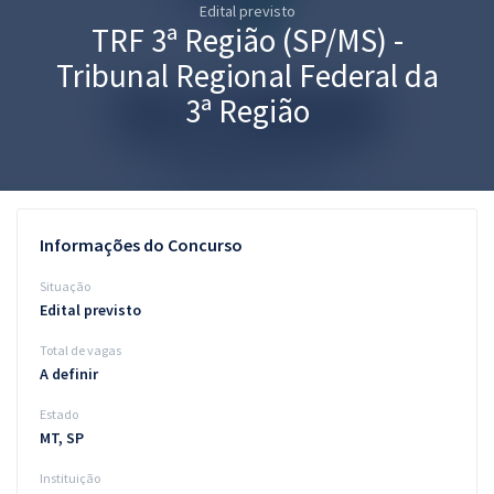
Edital previsto
Pós
TRF 3ª Região (SP/MS) -
Graduação
Tribunal Regional Federal da
3ª Região
OAB
Mentorias
Questões grátis
Informações do Concurso
Conteúdo gratuito
Situação
Edital previsto
Blog
Total de vagas
Aprovados
A definir
Estado
Atendimento
MT, SP
Instituição