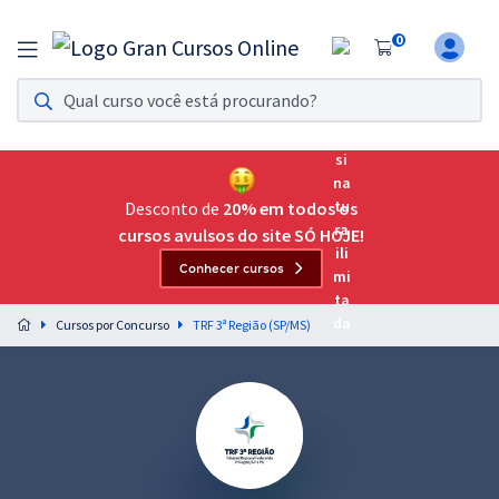
0
Assinatura Ilimitada 11
Acesso a todos os cursos. Teste grátis por 7 dias!
Assinatura OAB Até Passar
Acesso ilimitado a toda preparação para o Exame da
Desconto de
20% em todos os
Ordem, até você passar!
cursos avulsos do site SÓ HOJE!
Conhecer cursos
Residências Multiprofissionais
Preparação completa e intensiva para as principais
Cursos por Concurso
TRF 3ª Região (SP/MS)
residências em saúde do Brasil
Concursos
Assinatura Ilimitada
Cursos 20% OFF