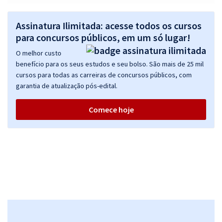
R$ 375,84
à vista
Assinatura Ilimitada: acesse todos os cursos
31,32
R$
ou 12x de
para concursos públicos, em um só lugar!
Economize R$ 93,96 (-20%)
O melhor custo
Comprar
benefício para os seus estudos e seu bolso. São mais de 25 mil
cursos para todas as carreiras de concursos públicos, com
garantia de atualização pós-edital.
TRF 3ª Região (SP/MS) - Tribunal Regional Federal da 3ª Região -
Comece hoje
Conhecimentos Específicos para o Cargo de Analista Judiciário -
Área Judiciária
R$ 624,72
à vista
52,06
R$
ou 12x de
Economize R$ 156,18 (-20%)
Comprar