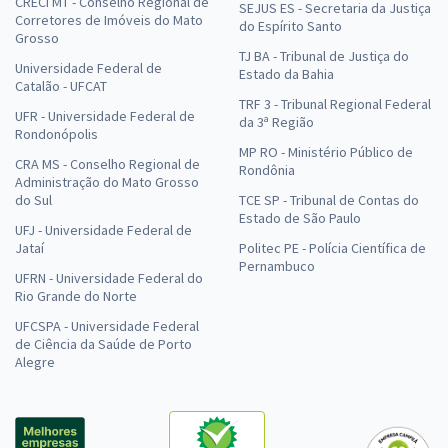
CRECI MT - Conselho Regional de
SEJUS ES - Secretaria da Justiça
Corretores de Imóveis do Mato
do Espírito Santo
Grosso
TJ BA - Tribunal de Justiça do
Universidade Federal de
Estado da Bahia
Catalão - UFCAT
TRF 3 - Tribunal Regional Federal
UFR - Universidade Federal de
da 3ª Região
Rondonópolis
MP RO - Ministério Público de
CRA MS - Conselho Regional de
Rondônia
Administração do Mato Grosso
do Sul
TCE SP - Tribunal de Contas do
Estado de São Paulo
UFJ - Universidade Federal de
Jataí
Politec PE - Polícia Científica de
Pernambuco
UFRN - Universidade Federal do
Rio Grande do Norte
UFCSPA - Universidade Federal
de Ciência da Saúde de Porto
Alegre