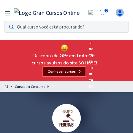
0
Assinatura Ilimitada 11
Acesso a todos os cursos. Teste grátis por 7 dias!
Assinatura OAB Até Passar
Acesso ilimitado a toda preparação para o Exame da
Desconto de
20% em todos os
Ordem, até você passar!
cursos avulsos do site SÓ HOJE!
Conhecer cursos
Residências Multiprofissionais
Preparação completa e intensiva para as principais
Cursos por Concurso
residências em saúde do Brasil
Concursos
Assinatura Ilimitada
Cursos 20% OFF