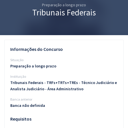
Preparação a longo prazo
Pós
Tribunais Federais
Graduação
OAB
Mentorias
Informações do Concurso
Questões grátis
Situação
Preparação a longo prazo
Conteúdo gratuito
Instituição
Blog
Tribunais Federais - TRFs+TRTs+TREs - Técnico Judiciário e
Analista Judiciário - Área Administrativo
Aprovados
Banca anterior
Banca não definida
Atendimento
Requisitos