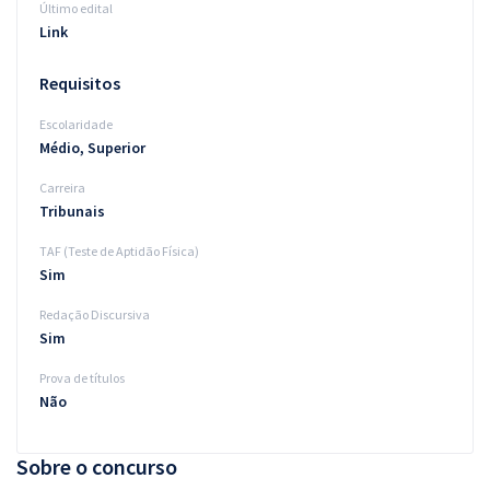
Último edital
Link
Requisitos
Escolaridade
Médio, Superior
Carreira
Tribunais
TAF (Teste de Aptidão Física)
Sim
Redação Discursiva
Sim
Prova de títulos
Não
Sobre o concurso