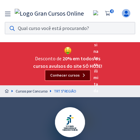
0
Assinatura Ilimitada 11
Acesso a todos os cursos. Teste grátis por 7 dias!
Assinatura OAB Até Passar
Acesso ilimitado a toda preparação para o Exame da
Desconto de
20% em todos os
Ordem, até você passar!
cursos avulsos do site SÓ HOJE!
Conhecer cursos
Residências Multiprofissionais
Preparação completa e intensiva para as principais
Cursos por Concurso
TRT 5ª REGIÃO
residências em saúde do Brasil
Concursos
Assinatura Ilimitada
Cursos 20% OFF