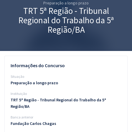
Preparação a longo prazo
Pós
TRT 5ª Região - Tribunal
Graduação
Regional do Trabalho da 5ª
Região/BA
OAB
Mentorias
Questões grátis
Informações do Concurso
Conteúdo gratuito
Situação
Preparação a longo prazo
Blog
Instituição
Aprovados
TRT 5ª Região - Tribunal Regional do Trabalho da 5ª
Região/BA
Atendimento
Banca anterior
Fundação Carlos Chagas