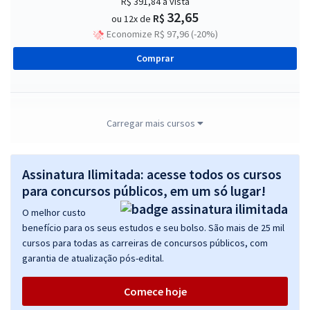
R$ 391,84
à vista
32,65
R$
ou 12x de
Economize R$ 97,96 (-20%)
Comprar
TRT 5ª Região (BA) - Tribunal Regional do Trabalho - Técnico Judiciário
Carregar mais cursos
- Área Administrativa - Especialidade: Agente da Polícia Judicial
(Módulo Especial) (Pré-Edital)
Assinatura Ilimitada: acesse todos os cursos
R$ 295,84
à vista
24,65
para concursos públicos, em um só lugar!
R$
ou 12x de
Economize R$ 73,96 (-20%)
O melhor custo
benefício para os seus estudos e seu bolso. São mais de 25 mil
Comprar
cursos para todas as carreiras de concursos públicos, com
garantia de atualização pós-edital.
Comece hoje
TRT 5ª Região - Tribunal Regional do Trabalho da 5ª Região/BA -