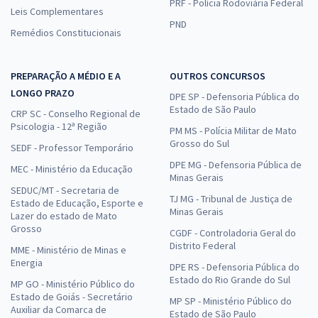
PRF - Polícia Rodoviária Federal
Leis Complementares
PND
Remédios Constitucionais
PREPARAÇÃO A MÉDIO E A
OUTROS CONCURSOS
LONGO PRAZO
DPE SP - Defensoria Pública do
Estado de São Paulo
CRP SC - Conselho Regional de
Psicologia - 12ª Região
PM MS - Polícia Militar de Mato
Grosso do Sul
SEDF - Professor Temporário
DPE MG - Defensoria Pública de
MEC - Ministério da Educação
Minas Gerais
SEDUC/MT - Secretaria de
TJ MG - Tribunal de Justiça de
Estado de Educação, Esporte e
Minas Gerais
Lazer do estado de Mato
Grosso
CGDF - Controladoria Geral do
Distrito Federal
MME - Ministério de Minas e
Energia
DPE RS - Defensoria Pública do
Estado do Rio Grande do Sul
MP GO - Ministério Público do
Estado de Goiás - Secretário
MP SP - Ministério Público do
Auxiliar da Comarca de
Estado de São Paulo